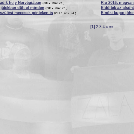
adik hely Norvégiában
Rio 2016: megvan
(2017. nov. 26.)
játékban dőlt el minden
Eldőltek az alsóh
(2017. nov. 25.)
szülési meccsek pénteken is
Elnöki kupa: jöhe
(2017. nov. 24.)
[1]
2
3
4
»
»»