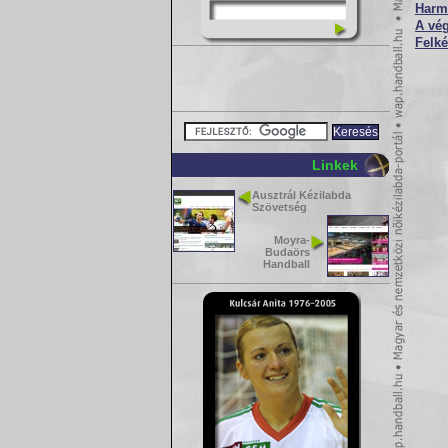
Harm
A vég
Felké
Linkek
Ausztrál Kézilabda
Szövetség
Moyra-
Budaörs
Handball