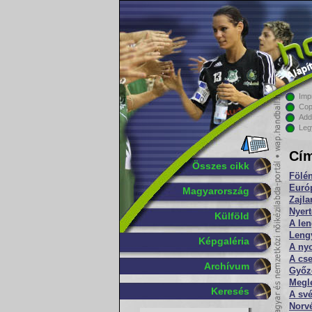
Imp
Cop
Add
Leg
Cím
Összes cikk
Fölén
Európ
Magyarország
Zajla
Nyert
Külföld
A len
Lengy
Képgaléria
A nyo
A cse
Archívum
Győze
Megle
Keresés
A své
Norvé