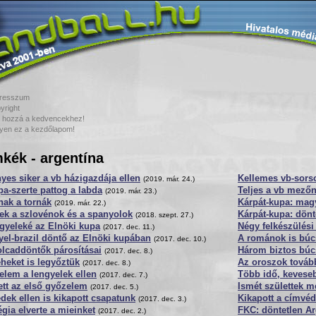
resszum
yright
 hozzá a kedvencekhez!
yen ez a kezdőlapom!
kék - argentína
yes siker a vb házigazdája ellen
Kellemes vb-sors
(2019. már. 24.)
a-szerte pattog a labda
Teljes a vb mező
(2019. már. 23.)
nak a tornák
Kárpát-kupa: mag
(2019. már. 22.)
ek a szlovénok és a spanyolok
Kárpát-kupa: dönt
(2018. szept. 27.)
gyeleké az Elnöki kupa
Négy felkészülés
(2017. dec. 11.)
el-brazil döntő az Elnöki kupában
A románok is bú
(2017. dec. 10.)
lcaddöntők párosításai
Három biztos bú
(2017. dec. 8.)
heket is legyőztük
Az oroszok tovább
(2017. dec. 8.)
lem a lengyelek ellen
Több idő, kevese
(2017. dec. 7.)
tt az első győzelem
Ismét születtek m
(2017. dec. 5.)
dek ellen is kikapott csapatunk
Kikapott a címvéd
(2017. dec. 3.)
gia elverte a mieinket
FKC: döntetlen Ar
(2017. dec. 2.)