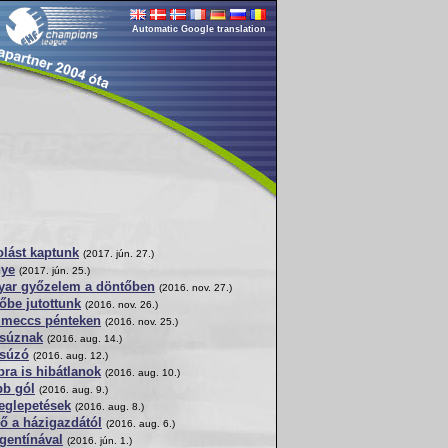
Automatic Google translation
olást kaptunk
(2017. jún. 27.)
nye
(2017. jún. 25.)
yar győzelem a döntőben
(2016. nov. 27.)
őbe jutottunk
(2016. nov. 26.)
i meccs pénteken
(2016. nov. 25.)
csúznak
(2016. aug. 14.)
csúzó
(2016. aug. 12.)
ra is hibátlanok
(2016. aug. 10.)
bb gól
(2016. aug. 9.)
eglepetések
(2016. aug. 8.)
ő a házigazdától
(2016. aug. 6.)
gentínával
(2016. jún. 1.)