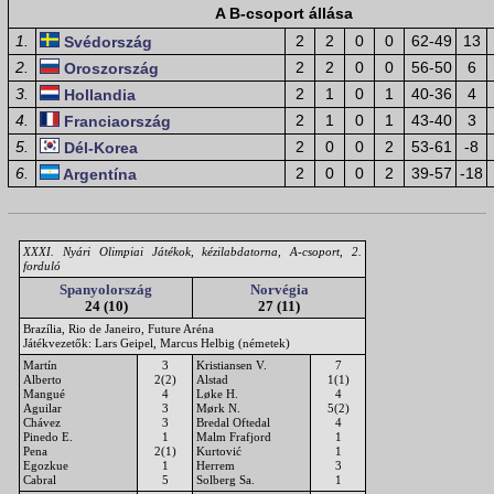
A B-csoport állása
1.
2
2
0
0
62-49
13
Svédország
2.
2
2
0
0
56-50
6
Oroszország
3.
2
1
0
1
40-36
4
Hollandia
4.
2
1
0
1
43-40
3
Franciaország
5.
2
0
0
2
53-61
-8
Dél-Korea
6.
2
0
0
2
39-57
-18
Argentína
XXXI. Nyári Olimpiai Játékok, kézilabdatorna, A-csoport, 2.
forduló
Spanyolország
Norvégia
24 (10)
27 (11)
Brazília, Rio de Janeiro, Future Aréna
Játékvezetők: Lars Geipel, Marcus Helbig (németek)
Martín
3
Kristiansen V.
7
Alberto
2(2)
Alstad
1(1)
Mangué
4
Løke H.
4
Aguilar
3
Mørk N.
5(2)
Chávez
3
Bredal Oftedal
4
Pinedo E.
1
Malm Frafjord
1
Pena
2(1)
Kurtović
1
Egozkue
1
Herrem
3
Cabral
5
Solberg Sa.
1