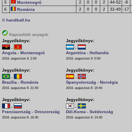
5.
2
0
0
2
44-52
-8
Montenegró
6.
2
0
0
2
32-49
-17
Románia
© handball.hu
Kapcsolódó anyagok:
Jegyzőkönyv:
Jegyzőkönyv:
-
-
Angola - Montenegró
Argentína - Hollandia
2016. augusztus 9. 2:50
2016. augusztus 9. 0:50
Jegyzőkönyv:
Jegyzőkönyv:
-
-
Brazília - Románia
Spanyolország - Norvégia
2016. augusztus 8. 21:40
2016. augusztus 8. 19:40
Jegyzőkönyv:
Jegyzőkönyv:
-
-
Franciaország - Oroszország
Dél-Korea - Svédország
2016. augusztus 8. 16:30
2016. augusztus 8. 14:30