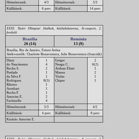
Hétméteresek:
4/3
Hétméteresek:
3/3
Kiállítások:
6 perc
Kiállítások:
14 perc
XXXI. Nyári Olimpiai Játékok, kézilabdatorna, A-csoport, 2.
forduló
Brazília
Románia
26 (14)
13 (9)
Brazília, Rio de Janeiro, Future Aréna
Játékvezetők: Charlotte Bonaventura, Julie Bonaventura (franciák)
Diniz
1
Geiger
2
do Nascimento
4
Neagu C.
6(2)
Rocha S.
2
Ardean Elisei
1
Piedade
1
Manea
2
da Silva F.
1
Vizitiu
1
Rodrigues
8(3)
Chiper
1
Ribeiro
1
Arenhart
1
Rocha F.
1
Amorim E.
2
Fachinello
4
Hétméteresek:
5/3
Hétméteresek:
4/2
Kiállítások:
4 perc
Kiállítások:
8 perc
Kizárás: Amorim E.