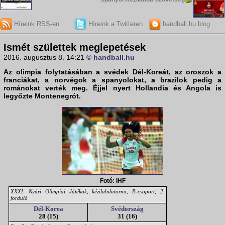
Híreink RSS-en
Híreink a Twitteren
handball.hu blog
Ismét születtek meglepetések
2016. augusztus 8. 14:21
© handball.hu
Az
olimpia
folytatásában a svédek Dél-Koreát, az oroszok a
franciákat, a norvégok a spanyolokat, a brazilok pedig a
románokat verték meg. Éjjel nyert Hollandia és Angola is
legyőzte Montenegrót.
Fotó: IHF
XXXI. Nyári Olimpiai Játékok, kézilabdatorna, B-csoport, 2.
forduló
Dél-Korea
Svédország
28 (15)
31 (16)