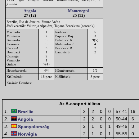
XXXI. Nyári Olimpiai Játékok, kézilabdatorna, A-csoport, 2.
forduló
Angola
Montenegró
27 (12)
25 (12)
Brazília, Rio de Janeiro, Future Aréna
Játékvezetők: Viktorija Alpaidze, Tatjana Berezkina (oroszok)
Machado
1
Radičević
5
Monteiro
2
Popović Boj.
3
Bernardo
5
Bulatović K.
9(5)
Kassoma
5
Mehmedović
4
Carlos A.
3
Pavićević B.
2
Dombaxi
1
Lazović S.
2
Cazanga
2
Venancio
1
Guialo
7(4)
Hétméteresek:
4/4
Hétméteresek:
5/5
Kiállítások:
16 perc
Kiállítások:
8 perc
Kizárás: Dombaxi
Az A-csoport állása
1.
2
2
0
0
57-41
16
Brazília
2.
2
2
0
0
50-44
6
Angola
3.
2
1
0
1
49-46
3
Spanyolország
4.
2
1
0
1
55-55
0
Norvégia