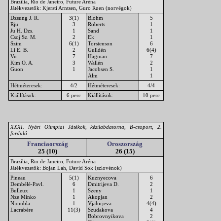
Brazília, Rio de Janeiro, Future Aréna
Játékvezetők: Kjersti Arntsen, Guro Røen (norvégok)
Dzsung J. R.
3(1)
Blohm
5
Rju
3
Roberts
1
Ju H. Dzs.
1
Sand
1
Csoj Sz. M.
2
Ek
1
Szim
6(1)
Torstenson
6
Li E. B.
2
Gulldén
6(4)
Vu
7
Hagman
7
Kim O. A.
3
Wallén
2
Guon
1
Jacobsen S.
1
Alm
1
Hétméteresek:
4/2
Hétméteresek:
4/4
Kiállítások:
6 perc
Kiállítások:
10 perc
XXXI. Nyári Olimpiai Játékok, kézilabdatorna, B-csoport, 2.
forduló
Franciaország
Oroszország
25 (10)
26 (15)
Brazília, Rio de Janeiro, Future Aréna
Játékvezetők: Bojan Lah, David Sok (szlovénok)
Pineau
5(1)
Kuznyecova
6
Dembélé-Pavl.
6
Dmitrijeva D.
2
Bulleux
1
Szeny
1
Nze Minko
1
Akopjan
2
Niombla
1
Vjahirjeva
4(4)
Lacrabère
11(3)
Szudakova
4
Bobrovnyikova
2