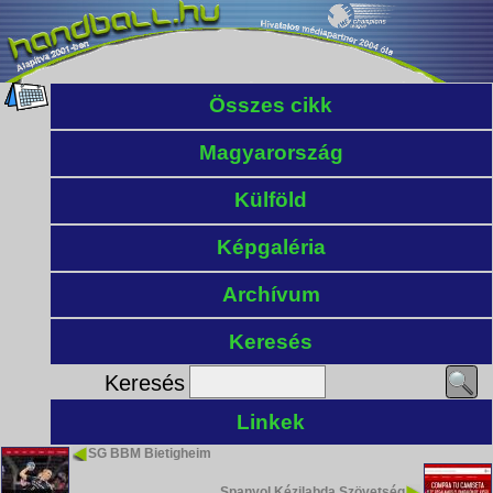
Összes cikk
Magyarország
Külföld
Képgaléria
Archívum
Keresés
Keresés
Linkek
SG BBM Bietigheim
Spanyol Kézilabda Szövetség