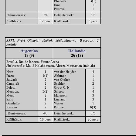
Bliznova
3(1)
Ilina
1
Petrova
1
Hétméteresek:
7/4
Hétméteresek:
5/5
Kiállítások:
12 perc
Kiállítások:
8 perc
XXXI. Nyári Olimpiai Játékok, kézilabdatorna, B-csoport, 2.
forduló
Argentína
Hollandia
18 (9)
26 (13)
Brazília, Rio de Janeiro, Future Aréna
Játékvezetők: Majid Kolahdouzan, Alireza Mousavian (irániak)
Haro
1
van der Heijden
4
Pizzo
1(1)
Abbingh
1
Salvadó
2
van Olphen
1
Campigli
2
Snelder
2
Belotti
2
Groot C. N.
1
Mendoza
3(2)
Smeets
4
Mena
2
Malestein
3
Sans
1
Luciano
3
Gandulfo
2
Wester
1
Karsten
2
Polman
6(3)
Hétméteresek:
4/3
Hétméteresek:
3/3
Kiállítások:
10 perc
Kiállítások:
20 perc