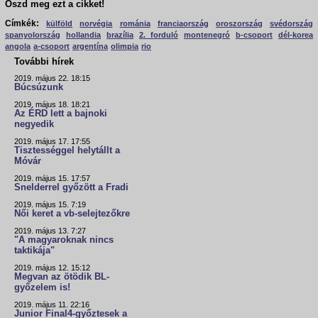
Oszd meg ezt a cikket!
Címkék:
külföld
norvégia
románia
franciaország
oroszország
svédország
spanyolország
hollandia
brazília
2. forduló
montenegró
b-csoport
dél-korea
angola
a-csoport
argentína
olimpia
rio
További hírek
2019. május 22. 18:15
Búcsúzunk
2019. május 18. 18:21
Az ÉRD lett a bajnoki
negyedik
2019. május 17. 17:55
Tisztességgel helytállt a
Móvár
2019. május 15. 17:57
Snelderrel győzött a Fradi
2019. május 15. 7:19
Női keret a vb-selejtezőkre
2019. május 13. 7:27
"A magyaroknak nincs
taktikája"
2019. május 12. 15:12
Megvan az ötödik BL-
győzelem is!
2019. május 11. 22:16
Junior Final4-győztesek a