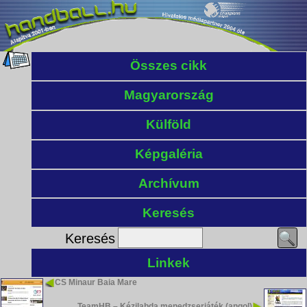
Összes cikk
Magyarország
Külföld
Képgaléria
Archívum
Keresés
Keresés
Linkek
CS Minaur Baia Mare
TeamHB – Kézilabda menedzserjáték (angol)