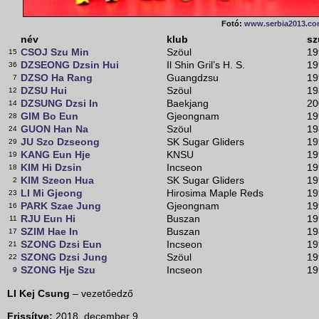
Fotó:
www.serbia2013.c
név
klub
sz
CSOJ Szu Min
Szöul
19
15
DZSEONG Dzsin Hui
Il Shin Gril’s H. S.
19
36
DZSO Ha Rang
Guangdzsu
19
7
DZSU Hui
Szöul
19
12
DZSUNG Dzsi In
Baekjang
20
14
GIM Bo Eun
Gjeongnam
19
28
GUON Han Na
Szöul
19
24
JU Szo Dzseong
SK Sugar Gliders
19
29
KANG Eun Hje
KNSU
19
19
KIM Hi Dzsin
Incseon
19
18
KIM Szeon Hua
SK Sugar Gliders
19
2
LI Mi Gjeong
Hirosima Maple Reds
19
23
PARK Szae Jung
Gjeongnam
19
16
RJU Eun Hi
Buszan
19
11
SZIM Hae In
Buszan
19
17
SZONG Dzsi Eun
Incseon
19
21
SZONG Dzsi Jung
Szöul
19
22
SZONG Hje Szu
Incseon
19
9
LI Kej Csung
– vezetőedző
Frissítve:
2018. december 9.