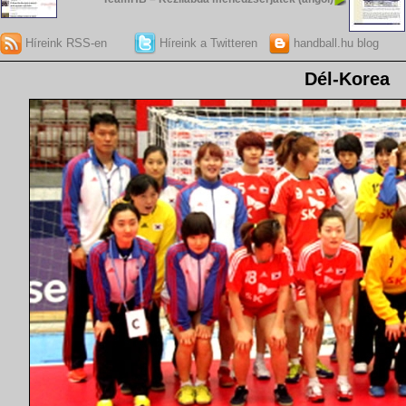
Híreink RSS-en
Híreink a Twitteren
handball.hu blog
Dél-Korea