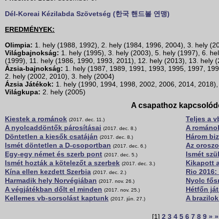
Dél-Koreai Kézilabda Szövetség (한국 핸드볼 연맹)
EREDMÉNYEK:
Olimpia:
1. hely (1988, 1992), 2. hely (1984, 1996, 2004), 3. hely (2
Világbajnokság:
1. hely (1995), 3. hely (2003), 5. hely (1997), 6. he
(1999), 11. hely (1986, 1990, 1993, 2011), 12. hely (2013), 13. hely (
Ázsia-bajnokság:
1. hely (1987, 1989, 1991, 1993, 1995, 1997, 199
2. hely (2002, 2010), 3. hely (2004)
Ázsia Játékok:
1. hely (1990, 1994, 1998, 2002, 2006, 2014, 2018), 
Világkupa:
2. hely (2005)
A csapathoz kapcsolód
Kiestek a románok
Teljes a 
(2017. dec. 11.)
A nyolcaddöntők párosításai
A románo
(2017. dec. 8.)
Döntetlen a kiesők csatáján
Három bi
(2017. dec. 8.)
Ismét döntetlen a D-csoportban
Az oroszo
(2017. dec. 6.)
Egy-egy német és szerb pont
Ismét szü
(2017. dec. 5.)
Ismét hozták a kötelezőt a szerbek
Kikapott 
(2017. dec. 3.)
Kína ellen kezdett Szerbia
Rio 2016:
(2017. dec. 2.)
Harmadik hely Norvégiában
Nyolc fős
(2017. nov. 26.)
A végjátékban dőlt el minden
Hétfőn já
(2017. nov. 25.)
Kellemes vb-sorsolást kaptunk
A brazilo
(2017. jún. 27.)
[1]
2
3
4
5
6
7
8
9
»
»