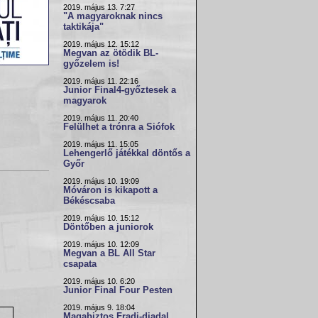
2019. május 13. 7:27
"A magyaroknak nincs
taktikája"
2019. május 12. 15:12
Megvan az ötödik BL-
győzelem is!
2019. május 11. 22:16
Junior Final4-győztesek a
magyarok
2019. május 11. 20:40
Felülhet a trónra a Siófok
2019. május 11. 15:05
Lehengerlő játékkal döntős a
Győr
2019. május 10. 19:09
Móváron is kikapott a
Békéscsaba
2019. május 10. 15:12
Döntőben a juniorok
2019. május 10. 12:09
Megvan a BL All Star
csapata
2019. május 10. 6:20
Junior Final Four Pesten
2019. május 9. 18:04
Magabiztos Fradi-diadal