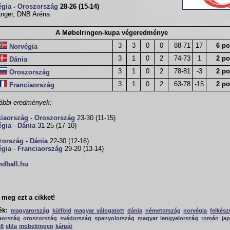
égia
-
Oroszország
28-26 (15-14)
nger, DNB Aréna
A Møbelringen-kupa végeredménye
3
3
0
0
88-71
17
6 po
Norvégia
3
1
0
2
74-73
1
2 po
Dánia
3
1
0
2
78-81
-3
2 po
Oroszország
3
1
0
2
63-78
-15
2 po
Franciaország
ábbi eredmények:
ciaország
-
Oroszország
23-30 (11-15)
égia
-
Dánia
31-25 (17-10)
zország
-
Dánia
22-30 (12-16)
égia
-
Franciaország
29-20 (13-14)
ndball.hu
meg ezt a cikket!
ék:
magyarország
külföld
magyar válogatott
dánia
németország
norvégia
felkész
iaország
oroszország
svédország
spanyolország
magyar
lengyelország
román
ja
16
elda
mobelringen
kárpát