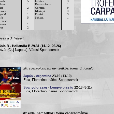
eschi
5
Lukács
3
deanu
1
Kovács Anna
1
ică
2
Görbicz
9
iştoiu
1
Klivinyi
10
gu M.
1
Erdősi
3
fir
5
Schatzl
1
firescu
1
ntoan
1
per
2
zés a 3. helyért
ia B - Hollandia B 29-31 (14-12, 26-26)
svár (Cluj Napoca), Városi Sportcsarnok
20. spanyolországi nemzetközi torna, 3. forduló
Japán
-
Argentína
23-19 (13-10)
Elda, Florentino Ibáñez Sportcsarnok
Spanyolország
-
Lengyelország
22-18 (8-11)
Elda, Florentino Ibáñez Sportcsarnok
Az eldai nemzetközi torna végeredménye