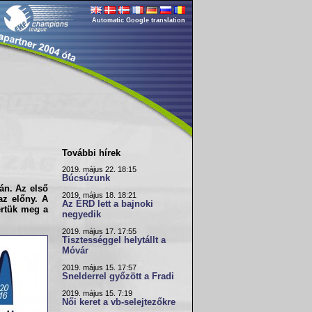
Automatic Google translation
További hírek
2019. május 22. 18:15
Búcsúzunk
án. Az első
2019. május 18. 18:21
az előny. A
Az ÉRD lett a bajnoki
ertük meg a
negyedik
2019. május 17. 17:55
Tisztességgel helytállt a
Móvár
2019. május 15. 17:57
Snelderrel győzött a Fradi
2019. május 15. 7:19
Női keret a vb-selejtezőkre