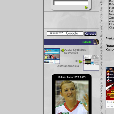
Buc
Bră
Flor
Udr
Nea
Zam
Zam
Chi
Chi
Mérkő
Linkek
Román
Koloz
Ázsiai Kézilabda
Szövetség
HK
Asztrahanocska