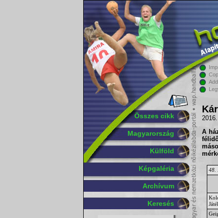
Imp
Cop
Add
Leg
Kár
Összes cikk
2016.
A ház
Magyarország
féli
másod
Külföld
mérkő
Képgaléria
48.
Archívum
Kol
Keresés
Ját
Gei