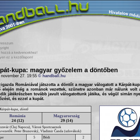
resszum
yright
 hozzá a kedvencekhez!
yen ez a kezdőlapom!
pát-kupa: magyar győzelem a döntőben
 november 27. 19:55
© handball.hu
igazda Romániával játszotta a döntőt a magyar válogatott a Kárpát-kup
dő elején még a románok vezettek, szünetre azonban már nálunk volt 
ik játékrészben tovább javult válogatottunk játéka, és végül simán ny
zést, és ezzel a kupát.
 Kárpát-kupa, döntő
Románia
Magyarország
24 (12)
29 (14)
ozsvár (Cluj Napoca), Városi Sportcsarnok
ékvezetők: Peter Brunovský, Vladimir Čanda (szlovákok)
ger
5
Bódi
2