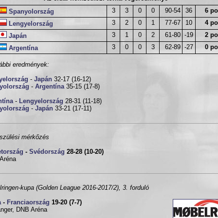
3
3
0
0
90-54
36
6 po
Spanyolország
3
2
0
1
77-67
10
4 po
Lengyelország
3
1
0
2
61-80
-19
2 po
Japán
3
0
0
3
62-89
-27
0 po
Argentína
ábbi eredmények:
yelország
-
Japán
32-17 (16-12)
yolország
-
Argentína
35-15 (17-8)
ntína
-
Lengyelország
28-31 (11-18)
yolország
-
Japán
33-21 (17-11)
szülési mérkőzés
tország
-
Svédország
28-28 (10-20)
 Aréna
ringen-kupa (Golden League 2016-2017/2), 3. forduló
a
-
Franciaország
19-20 (7-7)
nger, DNB Aréna