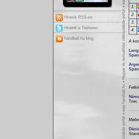
1.
2.
Híreink RSS-en
3.
Híreink a Twitteren
4.
handball.hu blog
A kor
Leng
Span
Arge
Span
Felké
Néme
Trier,
Møbel
Dáni
Stava