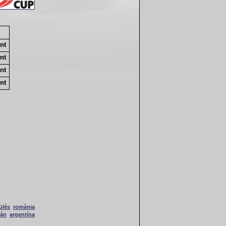
nt
nt
nt
nt
ülés
románia
pán
argentína