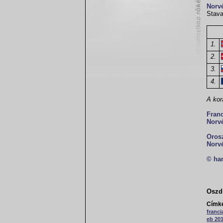
Norv
Stava
1.
2.
3.
4.
A kor
Fran
Norv
Oros
Norv
© ha
Oszd 
Címk
franc
eb 20