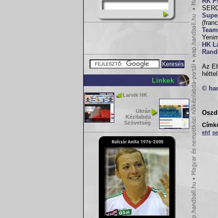
RK P
SERCO
Supe
(franc
Team
Yenim
HK L
Rand
Az EH
hétte
Linkek
© ha
Larvik HK
Ukrán
Oszd 
Kézilabda
Szövetség
Címk
ehf
se