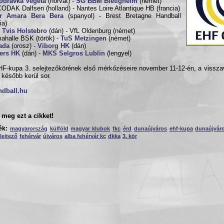
odravka Vegeta
(horvát) -
SG BBM Bietigheim
(német)
DAK Dalfsen (holland) - Nantes Loire Atlantique HB (francia)
r Amara Bera Bera
(spanyol) - Brest Bretagne Handball
ia)
 Tvis Holstebro
(dán) - VfL Oldenburg (német)
ahalle BSK (török) -
TuS Metzingen
(német)
ada
(orosz) -
Viborg HK
(dán)
ers HK
(dán) -
MKS Selgros Lublin
(lengyel)
F-kupa 3. selejtezőkörének első mérkőzéseire november 11-12-én, a vissz
l később kerül sor.
ndball.hu
meg ezt a cikket!
ék:
magyarország
külföld
magyar klubok
fkc
érd
dunaújváros
ehf-kupa
dunaújvár
lejtező
fehérvár
újváros
alba fehérvár kc
dkka
3. kör