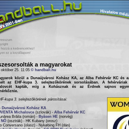
resszum
yright
 hozzá a kedvencekhez!
yen ez a kezdőlapom!
zesorsolták a magyarokat
 október 25. 11:05
© handball.hu
gyarok közül a Dunaújvárosi Kohász KA, az Alba Fehérvár KC és a
kelt az EHF-kupa 3. selejtezőkörének sorsolásában. A fehérváriak
alovcét kapták, míg a Kohásznak és az Érdnek sajnos egymá
érkőznie.
F-kupa 3. selejtezőkörének párosításai:
-
Dunaújvárosi Kohász KA
UVENTA Michalovce
(szlovák) -
Alba Fehérvár KC
nărea Brăila (román) -
Byåsen HE
(norvég)
 NÖ
(osztrák) - HK Kubany (orosz)
o Conversano (olasz) - Nykøbing FH (dán)