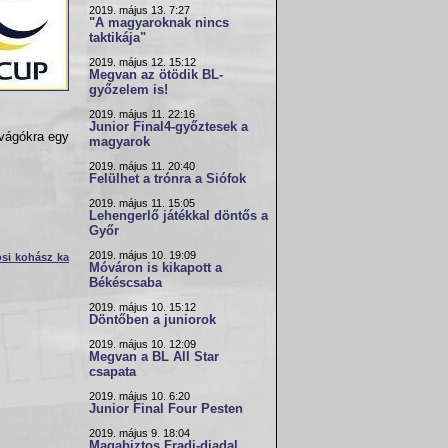
2019. május 13. 7:27
"A magyaroknak nincs
taktikája"
2019. május 12. 15:12
Megvan az ötödik BL-
győzelem is!
2019. május 11. 22:16
Junior Final4-győztesek a
avágókra egy
magyarok
2019. május 11. 20:40
Felülhet a trónra a Siófok
2019. május 11. 15:05
Lehengerlő játékkal döntős a
Győr
2019. május 10. 19:09
osi kohász ka
Móváron is kikapott a
Békéscsaba
2019. május 10. 15:12
Döntőben a juniorok
2019. május 10. 12:09
Megvan a BL All Star
csapata
2019. május 10. 6:20
Junior Final Four Pesten
2019. május 9. 18:04
Magabiztos Fradi-diadal