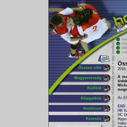
Imp
Cop
Add
Leg
Öss
Összes cikk
2016.
A ma
Magyarország
érde
Mich
Külföld
megm
Az EH
Képgaléria
ÉRD
Archívum
HK I
HC Du
Keresés
Hypo
Indec