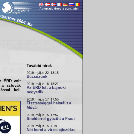
Automatic Google translation
További hírek
2019. május 22. 18:15
Búcsúzunk
z ÉRD volt
2019. május 18. 18:21
 a szlovák
Az ÉRD lett a bajnoki
ssal kell
negyedik
2019. május 17. 17:55
Tisztességgel helytállt a
Móvár
2019. május 15. 17:57
Snelderrel győzött a Fradi
2019. május 15. 7:19
Női keret a vb-selejtezőkre