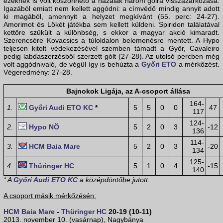
ezeknek is volt köszönhető a hazaiak három gólra visszazárkózása.
Igazából emiatt nem kellett aggódni: a címvédő mindig annyit adott
ki magából, amennyit a helyzet megkívánt (55. perc: 24-27).
Amorimot és Lökét játékba sem kellett küldeni. Spiridon találatával
kettőre szűkült a különbség, s ekkor a magyar akció kimaradt.
Szerencsére Kovacsics a túloldalon belemenésre mentett. A Hypo
teljesen kitolt védekezésével szemben támadt a Győr, Cavaleiro
pedig labdaszerzésből szerzett gólt (27-28). Az utolsó percben még
volt aggódnivaló, de végül így is behúzta a
Győri ETO
a mérkőzést.
Végeredmény: 27-28.
Bajnokok Ligája, az A-csoport állása
164-
1.
Győri Audi ETO KC
*
5
5
0
0
47
117
124-
2.
Hypo NÖ
5
2
0
3
-12
136
114-
3.
HCM Baia Mare
5
2
0
3
-20
134
125-
4.
Thüringer HC
5
1
0
4
-15
140
* A
Győri Audi ETO KC
a középdöntőbe jutott.
A csoport másik mérkőzésén:
HCM Baia Mare
-
Thüringer HC
20-19 (10-11)
2013. november 10. (vasárnap), Nagybánya