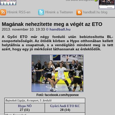
Híreink RSS-en
Híreink a Twitteren
handball.hu blog
Magának nehezítette meg a végét az ETO
2013. november 10. 19:33
© handball.hu
A
Győri ETO
már négy forduló után bebiztosította BL-
csoportelsőségét. Az ötödik körben a
Hypo
otthonában kellett
helytállnia a csapatnak, s a vendéglátó mindent meg is tett
azért, hogy egy jó mérkőzést láthassanak az érdeklődők.
Fotó: facebook.com/hyponoe
Bajnokok Ligája, A-csoport, 5. forduló
Hypo NÖ
Győri Audi ETO KC
27 (11)
28 (14)