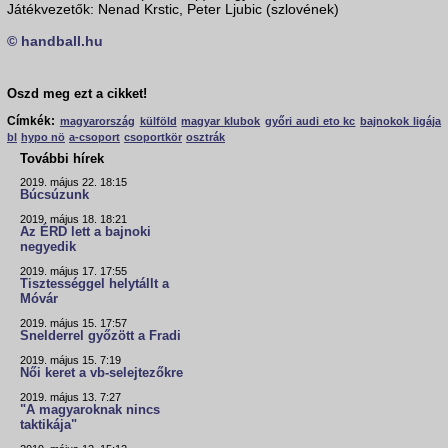
Játékvezetők: Nenad Krstic, Peter Ljubic (szlovének)
© handball.hu
Oszd meg ezt a cikket!
Címkék:
magyarország
külföld
magyar klubok
győri audi eto kc
bajnokok ligája
bl
hypo nö
a-csoport
csoportkör
osztrák
További hírek
2019. május 22. 18:15
Búcsúzunk
2019. május 18. 18:21
Az ÉRD lett a bajnoki
negyedik
2019. május 17. 17:55
Tisztességgel helytállt a
Móvár
2019. május 15. 17:57
Snelderrel győzött a Fradi
2019. május 15. 7:19
Női keret a vb-selejtezőkre
2019. május 13. 7:27
"A magyaroknak nincs
taktikája"