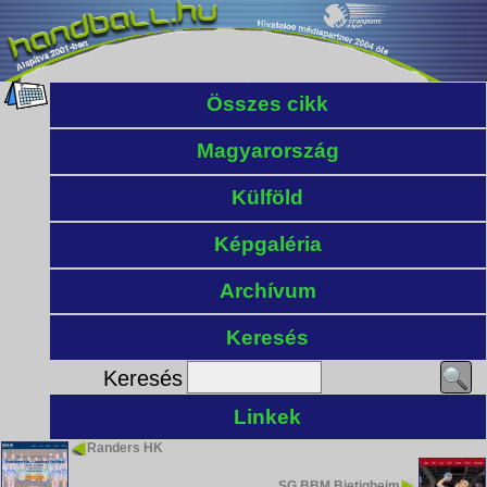
Összes cikk
Magyarország
Külföld
Képgaléria
Archívum
Keresés
Keresés
Linkek
Randers HK
SG BBM Bietigheim