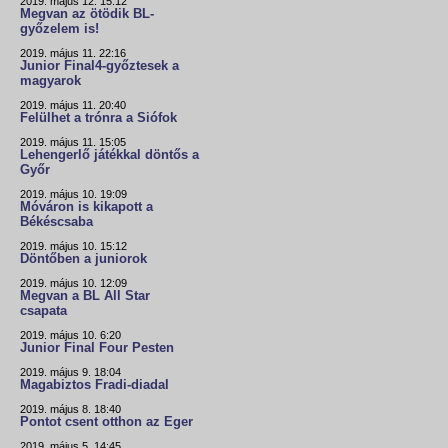
2019. május 12. 15:12
Megvan az ötödik BL-
győzelem is!
2019. május 11. 22:16
Junior Final4-győztesek a
magyarok
2019. május 11. 20:40
Felülhet a trónra a Siófok
2019. május 11. 15:05
Lehengerlő játékkal döntős a
Győr
2019. május 10. 19:09
Móváron is kikapott a
Békéscsaba
2019. május 10. 15:12
Döntőben a juniorok
2019. május 10. 12:09
Megvan a BL All Star
csapata
2019. május 10. 6:20
Junior Final Four Pesten
2019. május 9. 18:04
Magabiztos Fradi-diadal
2019. május 8. 18:40
Pontot csent otthon az Eger
2019. május 5. 14:45