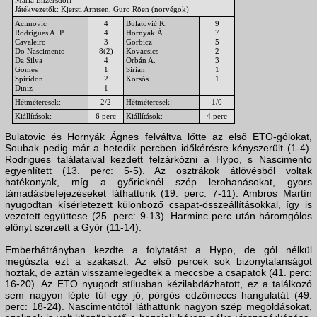
Maria Enzersdorf
Játékvezetők: Kjersti Arntsen, Guro Röen (norvégok)
Acimovic
4
Bulatović K.
9
Rodrigues A. P.
4
Hornyák Á.
7
Cavaleiro
3
Görbicz
5
Do Nascimento
8(2)
Kovacsics
2
Da Silva
4
Orbán A.
3
Gomes
1
Sirián
1
Spiridon
2
Korsós
1
Diniz
1
Hétméteresek:
2/2
Hétméteresek:
1/0
Kiállítások:
6 perc
Kiállítások:
4 perc
Bulatovic és Hornyák Ágnes felváltva lőtte az első ETO-gólokat,
Soubak pedig már a hetedik percben időkérésre kényszerült (1-4).
Rodrigues találataival kezdett felzárkózni a Hypo, s Nascimento
egyenlített (13. perc: 5-5). Az osztrákok átlövésből voltak
hatékonyak, míg a győrieknél szép lerohanásokat, gyors
támadásbefejezéseket láthattunk (19. perc: 7-11). Ambros Martín
nyugodtan kísérletezett különböző csapat-összeállításokkal, így is
vezetett együttese (25. perc: 9-13). Harminc perc után háromgólos
előnyt szerzett a Győr (11-14).
Emberhátrányban kezdte a folytatást a Hypo, de gól nélkül
megúszta ezt a szakaszt. Az első percek sok bizonytalanságot
hoztak, de aztán visszamelegedtek a meccsbe a csapatok (41. perc:
16-20). Az ETO nyugodt stílusban kézilabdázhatott, ez a találkozó
sem nagyon lépte túl egy jó, pörgős edzőmeccs hangulatát (49.
perc: 18-24). Nascimentótól láthattunk nagyon szép megoldásokat,