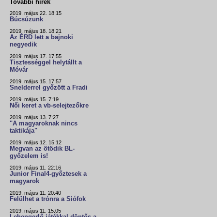
További hírek
2019. május 22. 18:15
Búcsúzunk
2019. május 18. 18:21
Az ÉRD lett a bajnoki
negyedik
2019. május 17. 17:55
Tisztességgel helytállt a
Móvár
2019. május 15. 17:57
Snelderrel győzött a Fradi
2019. május 15. 7:19
Női keret a vb-selejtezőkre
2019. május 13. 7:27
"A magyaroknak nincs
taktikája"
2019. május 12. 15:12
Megvan az ötödik BL-
győzelem is!
2019. május 11. 22:16
Junior Final4-győztesek a
magyarok
2019. május 11. 20:40
Felülhet a trónra a Siófok
2019. május 11. 15:05