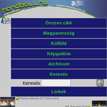
Összes cikk
Magyarország
Külföld
Képgaléria
Archívum
Keresés
Keresés
Linkek
Fekete Gólyák KC Szekszárd
HK Rosztov-Don