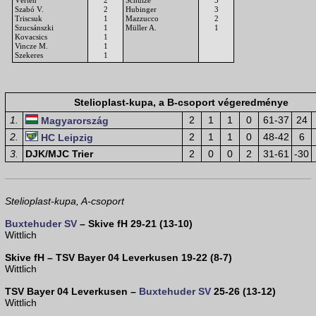
Vérten
2
Schulze
3
Szabó V.
2
Hubinger
3
Triscsuk
1
Mazzucco
2
Szucsánszki
1
Müller A.
1
Kovacsics
1
Vincze M.
1
Szekeres
1
Stelioplast-kupa, a B-csoport végeredménye
1.
2
1
1
0
61-37
24
Magyarország
2.
2
1
1
0
48-42
6
HC Leipzig
3.
DJK/MJC Trier
2
0
0
2
31-61
-30
Stelioplast-kupa, A-csoport
Buxtehuder SV
– Skive fH 29-21 (13-10)
Wittlich
Skive fH – TSV Bayer 04 Leverkusen 19-22 (8-7)
Wittlich
TSV Bayer 04 Leverkusen –
Buxtehuder SV
25-26 (13-12)
Wittlich