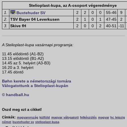
Stelioplast-kupa, az A-csoport végeredménye
1.
2
2
0
0
55-46
9
Buxtehuder SV
2.
TSV Bayer 04 Leverkusen
2
1
0
1
47-45
2
3.
Skive fH
2
0
0
2
40-51
-11
A Stelioplast-kupa vasárnapi programja:
11.45 elődöntő (A1-B2)
13.15 elődöntő (B1-A2)
14.45 az 5. helyért (A3-B3)
16.20 a 3. helyért
17.45 döntő
Bøhn kerete a németországi tornára
Válogatottunk a Stelioplast-kupán
© handball.hu
Oszd meg ezt a cikket!
Címkék:
magyarország
külföld
magyar válogatott
felkészülés
magyar
hc leipzig
német
buxtehuder sv
stelioplast-kupa