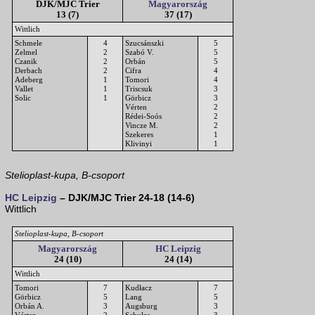
DJK/MJC Trier
Magyarország
13 (7)
37 (17)
Wittlich
Schmele
4
Szucsánszki
5
Zelmel
2
Szabó V.
5
Czanik
2
Orbán
5
Derbach
2
Cifra
4
Adeberg
1
Tomori
4
Vallet
1
Triscsuk
3
Solic
1
Görbicz
3
Vérten
2
Rédei-Soós
2
Vincze M.
2
Szekeres
1
Klivinyi
1
Stelioplast-kupa, B-csoport
HC Leipzig
– DJK/MJC Trier 24-18 (14-6)
Wittlich
Stelioplast-kupa, B-csoport
Magyarország
HC Leipzig
24 (10)
24 (14)
Wittlich
Tomori
7
Kudłacz
7
Görbicz
5
Lang
5
Orbán A.
3
Augsburg
3