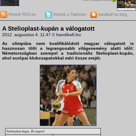
Híreink RSS-en
Híreink a Twitteren
handball.hu blog
A Stelioplast-kupán a válogatott
2012. augusztus 4. 11:47
© handball.hu
Az olimpiára nem kvalifikálódott magyar válogatott is
hasznosan tölti a legrangosabb világesemény alatti időt:
Németországban szerepel a tradicionális Stelioplast-kupán,
ahol európai klubcsapatokkal méri össze erejét.
Stelioplast-kupa, B-csoport