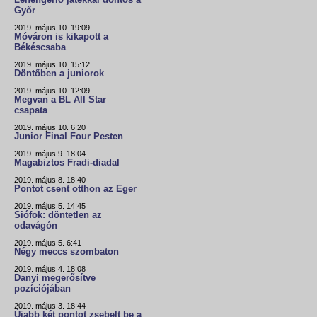
Lehengerlő játékkal döntős a
Győr
2019. május 10. 19:09
Móváron is kikapott a
Békéscsaba
2019. május 10. 15:12
Döntőben a juniorok
2019. május 10. 12:09
Megvan a BL All Star
csapata
2019. május 10. 6:20
Junior Final Four Pesten
2019. május 9. 18:04
Magabiztos Fradi-diadal
2019. május 8. 18:40
Pontot csent otthon az Eger
2019. május 5. 14:45
Siófok: döntetlen az
odavágón
2019. május 5. 6:41
Négy meccs szombaton
2019. május 4. 18:08
Danyi megerősítve
pozíciójában
2019. május 3. 18:44
Újabb két pontot zsebelt be a