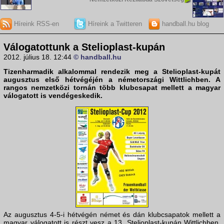
Híreink RSS-en
Híreink a Twitteren
handball.hu blog
Válogatottunk a Stelioplast-kupán
2012. július 18. 12:44
© handball.hu
Tizenharmadik alkalommal rendezik meg a Stelioplast-kupát
augusztus első hétvégéjén a németországi Wittlichben. A
rangos nemzetközi tornán több klubcsapat mellett a
magyar
válogatott
is vendégeskedik.
Az augusztus 4-5-i hétvégén német és dán klubcsapatok mellett a
magyar válogatott is részt vesz a 13. Stelioplast-kupán Wittlichben.