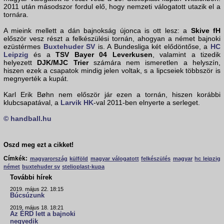
2011 után másodszor fordul elő, hogy nemzeti válogatott utazik el a
tornára.
A mieink mellett a dán bajnokság újonca is ott lesz: a
Skive fH
először vesz részt a felkészülési tornán, ahogyan a német bajnoki
ezüstérmes
Buxtehuder SV
is. A Bundesliga két elődöntőse, a
HC
Leipzig
és a
TSV Bayer 04 Leverkusen
, valamint a tizedik
helyezett
DJK/MJC Trier
számára nem ismeretlen a helyszín,
hiszen ezek a csapatok mindig jelen voltak, s a lipcseiek többször is
megnyerték a kupát.
Karl Erik Bøhn nem először jár ezen a tornán, hiszen korábbi
klubcsapatával, a
Larvik HK
-val 2011-ben elnyerte a serleget.
© handball.hu
Oszd meg ezt a cikket!
Címkék:
magyarország
külföld
magyar válogatott
felkészülés
magyar
hc leipzig
német
buxtehuder sv
stelioplast-kupa
További hírek
2019. május 22. 18:15
Búcsúzunk
2019. május 18. 18:21
Az ÉRD lett a bajnoki
negyedik