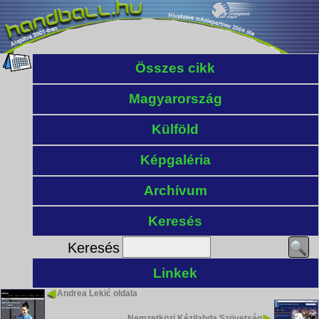
Összes cikk
Magyarország
Külföld
Képgaléria
Archívum
Keresés
Keresés
Linkek
Andrea Lekić oldala
Nemzetközi Kézilabda Szövetség