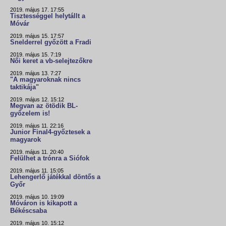
2019. május 17. 17:55
Tisztességgel helytállt a
Móvár
2019. május 15. 17:57
Snelderrel győzött a Fradi
2019. május 15. 7:19
Női keret a vb-selejtezőkre
2019. május 13. 7:27
"A magyaroknak nincs
taktikája"
2019. május 12. 15:12
Megvan az ötödik BL-
győzelem is!
2019. május 11. 22:16
Junior Final4-győztesek a
magyarok
2019. május 11. 20:40
Felülhet a trónra a Siófok
2019. május 11. 15:05
Lehengerlő játékkal döntős a
Győr
2019. május 10. 19:09
Móváron is kikapott a
Békéscsaba
2019. május 10. 15:12