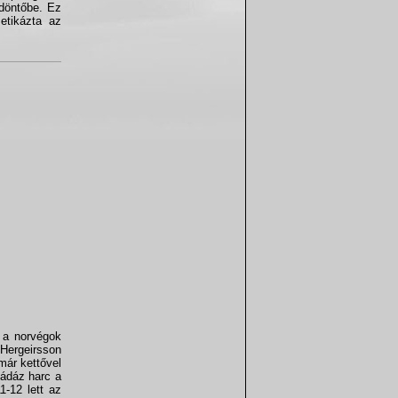
ddöntőbe. Ez
etikázta az
 a norvégok
 Hergeirsson
már kettővel
 ádáz harc a
1-12 lett az