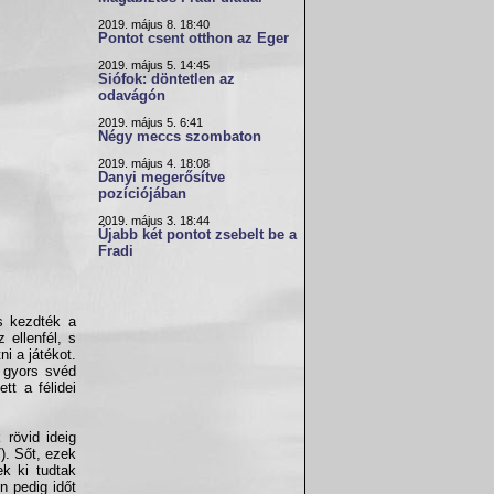
2019. május 8. 18:40
Pontot csent otthon az Eger
2019. május 5. 14:45
Siófok: döntetlen az
odavágón
2019. május 5. 6:41
Négy meccs szombaton
2019. május 4. 18:08
Danyi megerősítve
pozíciójában
2019. május 3. 18:44
Újabb két pontot zsebelt be a
Fradi
s kezdték a
 ellenfél, s
i a játékot.
t gyors svéd
tt a félidei
 rövid ideig
). Sőt, ezek
ek ki tudtak
n pedig időt