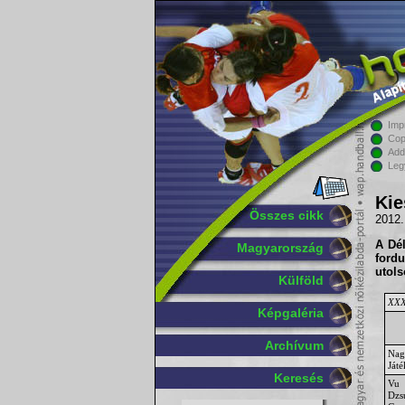
Imp
Cop
Add
Leg
Kie
Összes cikk
2012.
A Dél
Magyarország
ford
utols
Külföld
XXX.
Képgaléria
Archívum
Nag
Ját
Keresés
Vu
Dzs