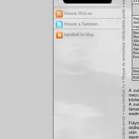
XXX.
Híreink RSS-en
Nag
Ját
Híreink a Twitteren
(egy
Bar
handball.hu blog
Mar
Alb
Man
Agu
Pin
Fer
Hét
Kiál
A své
meccs
közbe
A své
támad
ered
Folyt
örülh
után 
egyen