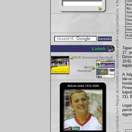
Gu
Kim 
Rju
Szi
Cso
Dzs
Dzs
Hét
Kiál
Tapad
Linkek
17. p
Dzsun
BVB Dortmund Handball
10-6)
feljö
Metz
Handball
A fol
ide-o
hordá
Pinea
kapub
21), 
Legal
percb
egyen