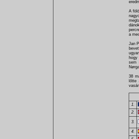
eredm
A föl
nagy
megta
dánok
percr
a mec
Jan P
bevet
ugyan
hogy 
sem m
Nørga
38 má
lőtte
vasár
1.
2.
3.
4.