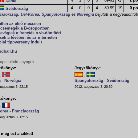
4
1
0
3
89-91
-2
2 po
Dánia
4
0
0
4
80-99
-19
0 po
Svédország
ciaország
,
Dél-Korea
,
Spanyolország
és
Norvégia
bejutott a negyeddöntőb
etlen az első meccsen
i csemegék a B-csoportban
avágtak a franciák a vb-döntőért
ek a tévében és az interneten
iai tippverseny indult
ndball.hu
apcsolódó anyagok:
zőkönyv:
Jegyzőkönyv:
-
-
 - Norvégia
Spanyolország - Svédország
augusztus 3. 22:15
2012. augusztus 3. 20:30
zőkönyv:
-
orea - Franciaország
augusztus 3. 12:15
meg ezt a cikket!