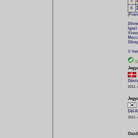
5.
6.
(
Fran
Dönt
Igaz
Vissz
Meccs
Olimp
© ha
K
Jegy
Dánia
2012. 
Jegy
Dél-K
2012. 
Oszd 