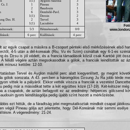
on
1(1)
Ayglon-Saurina
3
Cs. J.
1
Pineau
3
2
Baudouin
1
m
6
Dembélé-Pavl.
3
j
1(1)
Deroin
2
ung Dzs. H.
2
Tervel
3
o
1(1)
Lacrabère
4
Fot
méteresek:
5/3
Hétméteresek:
0/0
www.london
lítások:
6 perc
Kiállítások:
4 perc
t az egyik csapat a másikra a B-csoport pénteki első mérkőzésének első h
erctől, 4-5 után a dél-koreaiak (Riu, Vu és Szim) csináltak egy 6-1-es széri
g és Dzsu is jól védett, és a francia támadások közül csak Kantóé jött össz
. A félidő végére aztán megsokasodtak a gólok, a franciák leindították az áz
ttek mínusz kettőre: 12-10.
ytatásban Tervel és Ayglon másfél perc alatt kiegyenlített, gy megint követ
da gólok sorozata. A 43. percben a háromgólos Dzsung Ju Ra jobb térde meg
gyon vittek le a pályáról. Ekkor vették vissza a franciák a vezetést Dancette 
u pedig már a másodikat tette a két együttes közé (17-19). Két-kétszer még 
a a csapatok, de aztán befagyott ez az eredmény: hétperces gólcsend köv
Baudouin gyors leindításgólja pedig újabb színt hozott a mérkőzésbe.
ábbis ezt hittük, de a fáradtság jelei megmutatkoztak mindkét csapat játékosa
en végül Pineau gólja azt jelentette, hogy Dél-Koreának már semmi esélye
lítésre. A végeredmény: 21-24.