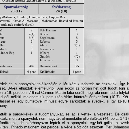
 Olimpiai Játékok, kézilabdatorna, B-csoport, 4. forduló
Spanyolország
Svédország
25 (11)
24 (10)
y-Britannia, London, Olimpiai Park, Copper Box
ékvezetők: Omar Al-Marzouqi, Mohammad Rashid Al-Nuaimi
esült arab emírségekbeli)
nó
2
Toft Hansen
1
tín
2(1)
Boson
3
erto
6(3)
Fogelström
5
gué
6
Roberts
3
ilar
5
Ahlm
3(3)
edo E.
3
Torstenson
1
nández Beg.
1
Wiberg
1
Gulldén
4(2)
Johansson
3
méteresek:
4/4
Hétméteresek:
5/5
lítások:
6 perc
Kiállítások:
4 perc
dek és a spanyolok találkozóján a létükért küzdöttek az északiak. Így i
et, 3-6-ra elhúztak ellenfelüktől. Ám ekkor zsinórban hét gólt tudott lőni az
n a 19. percben, 7-6-nál Carmen Martín lába sérült meg, aki nem tudta folytatn
d gól nélküli majdnem tíz perc után Ahlm büntetőt értékesített (10-7). Ké
ással és egy büntetővel mínusz egyre zárkóztak a svédek, s így 11-10 le
mény.
atták a sárga-kékek a tudományukat, és át is vették a vezetést. De csak
ettek, mert a spanyolok nem hagyták elmenekülni ellenfelüket (44. perc: 17-17
fordítottak, de akárhányszor léptek el a spanyolok egy-két góllal, a svéd
líteni. Pinedo majdnem két perccel a vége előtt gólt szerzett, Per Johansso