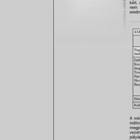
kért,
nem s
eredm
XXX.
Nag
Ját
Dal
Kro
Jør
Tro
Nør
Sko
Bur
Hét
Kiál
A mér
indít
megpr
vezet
pályá