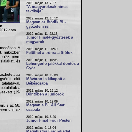
2019. május 13. 7:27
"A magyaroknak nincs
taktikája"
2019. május 12. 15:12
Megvan az ötödik BL-
ó:
győzelem is!
2012.com
2019. május 11. 22:16
Junior Final4-győztesek a
magyarok
armadában. A
2019. május 11. 20:40
át, miközben
Felülhet a trónra a Siófok
e (25. perc:
2019. május 11. 15:05
siaiakat, és
Lehengerlő játékkal döntős a
Győr
kezhetett az
2019. május 10. 19:09
sérült, akit
Móváron is kikapott a
találatával,
Békéscsaba
betaláltak a
2019. május 10. 15:12
ezkett (19-
Döntőben a juniorok
2019. május 10. 12:09
Megvan a BL All Star
in, s az 58.
csapata
 nem volt az
2019. május 10. 6:20
Junior Final Four Pesten
2019. május 9. 18:04
Magabiztos Fradi-diadal