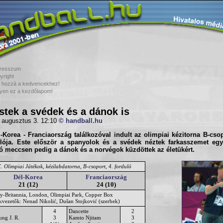
resszum
yright
 hozzá a kedvencekhez!
yen ez a kezdőlapom!
stek a svédek és a dánok is
 augusztus 3. 12:10
© handball.hu
-Korea - Franciaország találkozóval indult az olimpiai kézitorna
B-csop
ulója. Este először a spanyolok és a svédek néztek farkasszemet eg
ó meccsen pedig a dánok és a norvégok küzdöttek az életükért.
 Olimpiai Játékok, kézilabdatorna, B-csoport, 4. forduló
Dél-Korea
Franciaország
21 (12)
24 (10)
y-Britannia, London, Olimpiai Park, Copper Box
ékvezetők: Nenad Nikolić, Dušan Stojković (szerbek)
4
Dancette
2
ung J. R.
3
Kamto Njitam
3