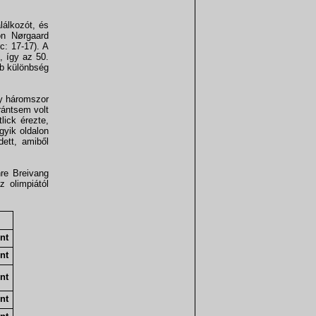
lálkozót, és
on Nørgaard
c: 17-17). A
, így az 50.
bb különbség
gy háromszor
rántsem volt
lick érezte,
gyik oldalon
ett, amiből
hre Breivang
 olimpiától
nt
nt
nt
nt