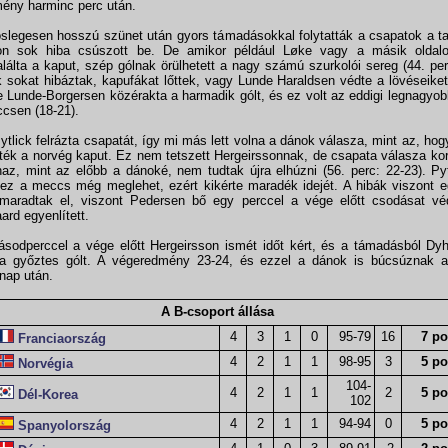
ény harminc perc után.
öslegesen hosszú szünet után gyors támadásokkal folytatták a csapatok a ta
on sok hiba csúszott be. De amikor például Løke vagy a másik oldal
lálta a kaput, szép gólnak örülhetett a nagy számú szurkolói sereg (44. per
 sokat hibáztak, kapufákat lőttek, vagy Lunde Haraldsen védte a lövéseiket
e Lunde-Borgersen közérakta a harmadik gólt, és ez volt az eddigi legnagyo
csen (18-21).
ytlick felrázta csapatát, így mi más lett volna a dánok válasza, mint az, ho
ték a norvég kaput. Ez nem tetszett Hergeirssonnak, de csapata válasza ko
az, mint az előbb a dánoké, nem tudtak újra elhúzni (56. perc: 22-23). Pyt
ez a meccs még meglehet, ezért kikérte maradék idejét. A hibák viszont e
aradtak el, viszont Pedersen bő egy perccel a vége előtt csodásat véd
ard egyenlített.
sodperccel a vége előtt Hergeirsson ismét időt kért, és a támadásból Dy
 a győztes gólt. A végeredmény 23-24, és ezzel a dánok is búcsúznak az
nap után.
A B-csoport állása
4
3
1
0
95-79
16
7 po
Franciaország
4
2
1
1
98-95
3
5 po
Norvégia
104-
4
2
1
1
2
5 po
Dél-Korea
102
4
2
1
1
94-94
0
5 po
Spanyolország