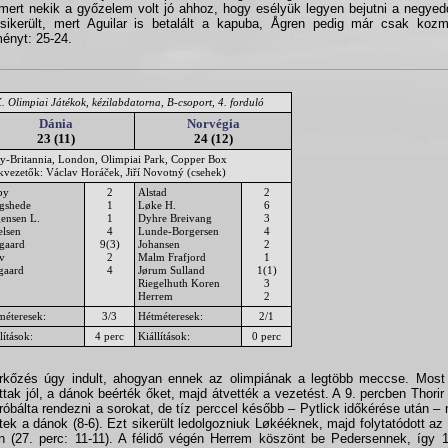
 mert nekik a győzelem volt jó ahhoz, hogy esélyük legyen bejutni a negye
ikerült, mert Aguilar is betalált a kapuba, Ågren pedig már csak kozm
ényt: 25-24.
 Olimpiai Játékok, kézilabdatorna, B-csoport, 4. forduló
Dánia
Norvégia
23 (11)
24 (12)
y-Britannia, London, Olimpiai Park, Copper Box
ékvezetők: Václav Horáček, Jiří Novotný (csehek)
by
2
Alstad
2
gshede
1
Løke H.
6
gensen L.
1
Dyhre Breivang
3
elsen
4
Lunde-Borgersen
4
gaard
9(3)
Johansen
2
v
2
Malm Frafjord
1
gaard
4
Jørum Sulland
1(1)
Riegelhuth Koren
3
Herrem
2
méteresek:
3/3
Hétméteresek:
2/1
lítások:
4 perc
Kiállítások:
0 perc
kőzés úgy indult, ahogyan ennek az olimpiának a legtöbb meccse. Most
ottak jól, a dánok beérték őket, majd átvették a vezetést. A 9. percben Thorir
óbálta rendezni a sorokat, de tíz perccel később – Pytlick időkérése után – 
tek a dánok (8-6). Ezt sikerült ledolgozniuk Løkééknek, majd folytatódott az
n (27. perc: 11-11). A félidő végén Herrem köszönt be Pedersennek, így 1