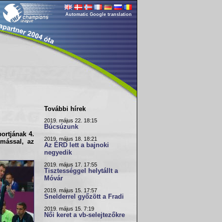
Automatic Google translation
További hírek
2019. május 22. 18:15
Búcsúzunk
ortjának
4.
2019. május 18. 18:21
ymással, az
Az ÉRD lett a bajnoki
negyedik
2019. május 17. 17:55
Tisztességgel helytállt a
Móvár
2019. május 15. 17:57
Snelderrel győzött a Fradi
2019. május 15. 7:19
Női keret a vb-selejtezőkre