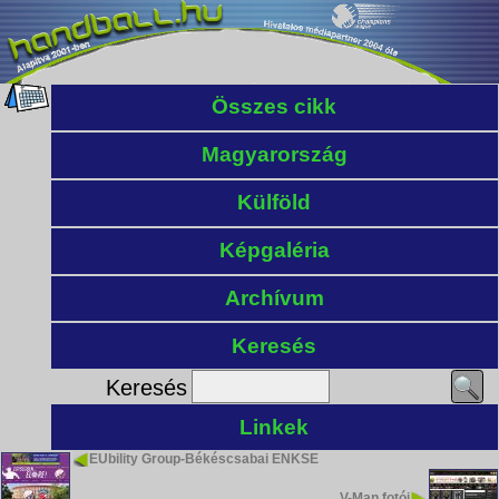
Összes cikk
Magyarország
Külföld
Képgaléria
Archívum
Keresés
Keresés
Linkek
EUbility Group-Békéscsabai ENKSE
V-Man fotói