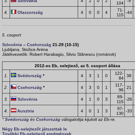
3.
Szlovákia
4
2
0
2
-9
104
71-
4.
Olaszország
4
0
0
4
-44
115
5. csoport
Szlovénia
–
Csehország
21-29 (10-15)
Ljubljana, Stožice Aréna
Játékvezetők: Robert Harabagiu, Silviu Stănescu (románok)
2012-es Eb, selejtező, az 5. csoport állása
122-
1.
Svédország
*
4
3
1
0
38
84
117-
2.
Csehország
*
4
3
0
1
21
96
89-
3.
Szlovénia
4
1
0
3
-26
115
97-
4.
Ausztria
4
0
1
3
-33
130
*
Svédország
és
Csehország
válogatottja kijutott az Eb-re.
Négy Eb-selejtezőt játszottak le
További Eb-selejtező eredmények