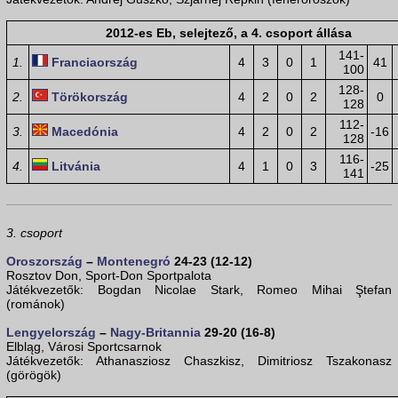
2012-es Eb, selejtező, a 4. csoport állása
141-
1.
Franciaország
4
3
0
1
41
100
128-
2.
Törökország
4
2
0
2
0
128
112-
3.
Macedónia
4
2
0
2
-16
128
116-
4.
Litvánia
4
1
0
3
-25
141
3. csoport
Oroszország
–
Montenegró
24-23 (12-12)
Rosztov Don, Sport-Don Sportpalota
Játékvezetők: Bogdan Nicolae Stark, Romeo Mihai Ştefan
(románok)
Lengyelország
–
Nagy-Britannia
29-20 (16-8)
Elbląg, Városi Sportcsarnok
Játékvezetők: Athanasziosz Chaszkisz, Dimitriosz Tszakonasz
(görögök)