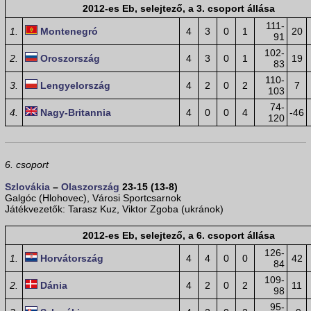
2012-es Eb, selejtező, a 3. csoport állása
111-
1.
Montenegró
4
3
0
1
20
91
102-
2.
Oroszország
4
3
0
1
19
83
110-
3.
Lengyelország
4
2
0
2
7
103
74-
4.
Nagy-Britannia
4
0
0
4
-46
120
6. csoport
Szlovákia
–
Olaszország
23-15 (13-8)
Galgóc (Hlohovec), Városi Sportcsarnok
Játékvezetők: Tarasz Kuz, Viktor Zgoba (ukránok)
2012-es Eb, selejtező, a 6. csoport állása
126-
1.
Horvátország
4
4
0
0
42
84
109-
2.
Dánia
4
2
0
2
11
98
95-