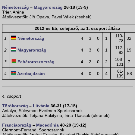
Németország
–
Magyarország
26-18 (13-9)
Trier, Aréna
Játékvezetők: Jiří Opava, Pavel Válek (csehek)
2012-es Eb, selejtező, az 1. csoport állása
110-
1.
Németország
4
3
0
1
32
78
112-
2.
Magyarország
4
3
0
1
19
93
108-
3.
Fehéroroszország
4
2
0
2
7
101
81-
4.
Azerbajdzsán
4
0
0
4
-58
139
4. csoport
Törökország
–
Litvánia
36-31 (17-15)
Antalya, Süleyman Evcilmen Sportcsarnok
Játékvezetők: Tetjana Rakityina, Irina Tkacsuk (ukránok)
Franciaország
–
Macedónia
40-20 (19-12)
Clermont-Ferrand, Sportcsarnok
Játékvezetők: Andrej Guszko, Szjarhej Repkin (fehéroroszok)