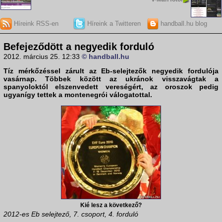
Híreink RSS-en
Híreink a Twitteren
handball.hu blog
Befejeződött a negyedik forduló
2012. március 25. 12:33
© handball.hu
Tíz mérkőzéssel zárult az Eb-selejtezők negyedik fordulója
vasárnap. Többek között az
ukránok
visszavágtak a
spanyoloktól
elszenvedett vereségért, az
oroszok
pedig
ugyanígy tettek a
montenegrói válogatottal
.
Kié lesz a következő?
2012-es Eb selejtező, 7. csoport, 4. forduló