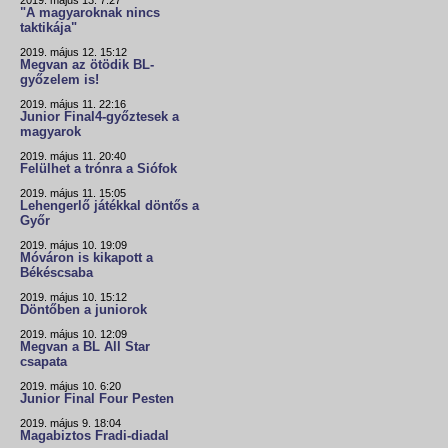
2019. május 13. 7:27
"A magyaroknak nincs
taktikája"
2019. május 12. 15:12
Megvan az ötödik BL-
győzelem is!
2019. május 11. 22:16
Junior Final4-győztesek a
magyarok
2019. május 11. 20:40
Felülhet a trónra a Siófok
2019. május 11. 15:05
Lehengerlő játékkal döntős a
Győr
2019. május 10. 19:09
Móváron is kikapott a
Békéscsaba
2019. május 10. 15:12
Döntőben a juniorok
2019. május 10. 12:09
Megvan a BL All Star
csapata
2019. május 10. 6:20
Junior Final Four Pesten
2019. május 9. 18:04
Magabiztos Fradi-diadal