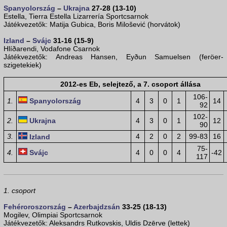
Spanyolország
–
Ukrajna
27-28 (13-10)
Estella, Tierra Estella Lizarrería Sportcsarnok
Játékvezetők: Matija Gubica, Boris Milošević (horvátok)
Izland
–
Svájc
31-16 (15-9)
Hlíðarendi, Vodafone Csarnok
Játékvezetők: Andreas Hansen, Eyðun Samuelsen (feröer-
szigetekiek)
2012-es Eb, selejtező, a 7. csoport állása
106-
1.
Spanyolország
4
3
0
1
14
92
102-
2.
Ukrajna
4
3
0
1
12
90
3.
4
2
0
2
99-83
16
Izland
75-
4.
Svájc
4
0
0
4
-42
117
1. csoport
Fehéroroszország
–
Azerbajdzsán
33-25 (18-13)
Mogilev, Olimpiai Sportcsarnok
Játékvezetők: Aleksandrs Rutkovskis, Uldis Dzērve (lettek)