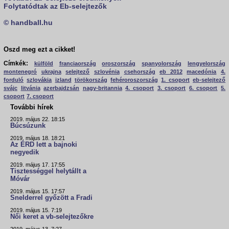
Folytatódtak az Eb-selejtezők
© handball.hu
Oszd meg ezt a cikket!
Címkék:
külföld
franciaország
oroszország
spanyolország
lengyelország
montenegró
ukrajna
selejtező
szlovénia
csehország
eb 2012
macedónia
4.
forduló
szlovákia
izland
törökország
fehéroroszország
1. csoport
eb-selejtező
svájc
litvánia
azerbajdzsán
nagy-britannia
4. csoport
3. csoport
6. csoport
5.
csoport
7. csoport
További hírek
2019. május 22. 18:15
Búcsúzunk
2019. május 18. 18:21
Az ÉRD lett a bajnoki
negyedik
2019. május 17. 17:55
Tisztességgel helytállt a
Móvár
2019. május 15. 17:57
Snelderrel győzött a Fradi
2019. május 15. 7:19
Női keret a vb-selejtezőkre