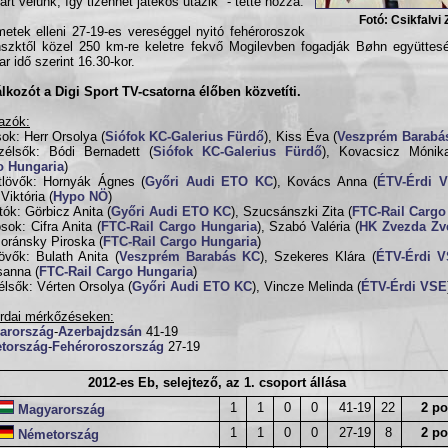
art velünk, így tizenhét játékos utazik" - tette hozzá.
Fotó: Csikfalvi 
etek elleni 27-19-es vereséggel nyitó fehéroroszok
szktől közel 250 km-re keletre fekvő Mogilevben fogadják Bøhn együttesé
r idő szerint 16.30-kor.
álkozót a Digi Sport TV-csatorna élőben közvetíti.
azók:
ok: Herr Orsolya (
Siófok KC-Galerius Fürdő
), Kiss Éva (
Veszprém Barabá
zélsők: Bódi Bernadett (
Siófok KC-Galerius Fürdő
), Kovacsicz Mónik
o Hungaria
)
tlövők: Hornyák Ágnes (
Győri Audi ETO KC
), Kovács Anna (
ÉTV-Érdi 
Viktória (
Hypo NÖ
)
ítók: Görbicz Anita (
Győri Audi ETO KC
), Szucsánszki Zita (
FTC-Rail Cargo
ósok: Cifra Anita (
FTC-Rail Cargo Hungaria
), Szabó Valéria (
HK Zvezda Zv
ránsky Piroska (
FTC-Rail Cargo Hungaria
)
lövők: Bulath Anita (
Veszprém Barabás KC
), Szekeres Klára (
ÉTV-Érdi 
anna (
FTC-Rail Cargo Hungaria
)
élsők: Vérten Orsolya (
Győri Audi ETO KC
), Vincze Melinda (
ÉTV-Érdi VSE
rdai mérkőzéseken:
arország
-
Azerbajdzsán
41-19
tország
-
Fehéroroszország
27-19
2012-es Eb, selejtező, az 1. csoport állása
1
1
0
0
41-19
22
2 po
Magyarország
1
1
0
0
27-19
8
2 po
Németország