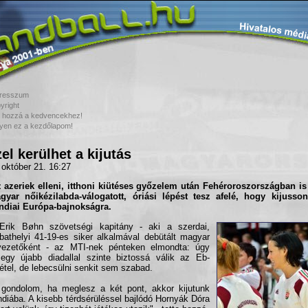
resszum
yright
 hozzá a kedvencekhez!
yen ez a kezdőlapom!
el kerülhet a kijutás
 október 21. 16:27
 azeriek elleni, itthoni kiütéses győzelem után
Fehéroroszország
ban is
gyar nőikézilabda-válogatott
, óriási lépést tesz afelé, hogy kijuss
andiai Európa-bajnokság
ra.
 Erik Bøhn szövetségi kapitány - aki a szerdai,
athelyi 41-19-es siker alkalmával debütált magyar
vezetőként - az MTI-nek pénteken elmondta: úgy
 egy újabb diadallal szinte biztossá válik az Eb-
étel, de lebecsülni senkit sem szabad.
gondolom, ha meglesz a két pont, akkor kijutunk
ndiába. A kisebb térdsérüléssel bajlódó Hornyák Dóra