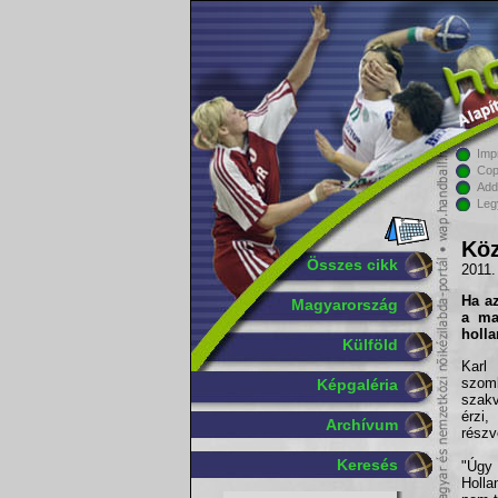
Imp
Cop
Add
Leg
Köz
Összes cikk
2011.
Ha az
Magyarország
a
ma
holl
Külföld
Karl
szomb
Képgaléria
szak
érzi,
Archívum
részv
Keresés
"Úgy 
Holla