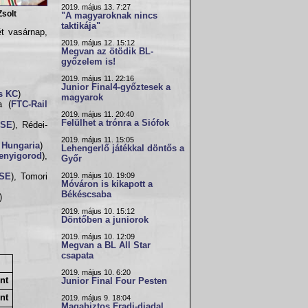
2019. május 13. 7:27
Zsolt
"A magyaroknak nincs
taktikája"
t vasárnap,
2019. május 12. 15:12
Megvan az ötödik BL-
győzelem is!
2019. május 11. 22:16
Junior Final4-győztesek a
s KC
)
magyarok
a (
FTC-Rail
2019. május 11. 20:40
Felülhet a trónra a Siófok
VSE
), Rédei-
2019. május 11. 15:05
 Hungaria
)
Lehengerlő játékkal döntős a
enyigorod
),
Győr
2019. május 10. 19:09
VSE
), Tomori
Móváron is kikapott a
Békéscsaba
)
2019. május 10. 15:12
Döntőben a juniorok
2019. május 10. 12:09
Megvan a BL All Star
csapata
2019. május 10. 6:20
nt
Junior Final Four Pesten
nt
2019. május 9. 18:04
Magabiztos Fradi-diadal