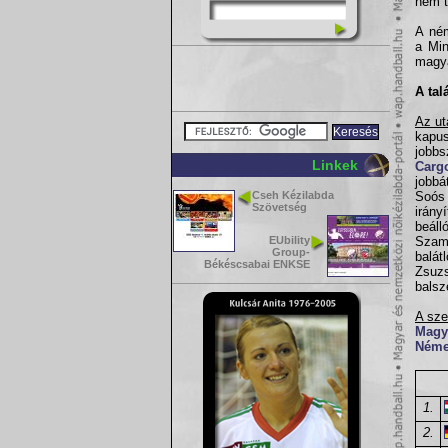
nem t
A ném
a Min
magya
A tal
Az ut
kapus
jobbs
Linkek
Carg
jobbá
Cseh Kézilabda
Soós 
Szövetség
irány
beáll
EUbility
Szamo
Group-
balát
Békéscsabai ENKSE
Zsuzs
balsz
A sze
Magy
Néme
1.
2.