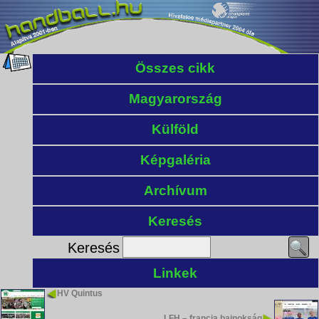
Összes cikk
Magyarország
Külföld
Képgaléria
Archívum
Keresés
Keresés
Linkek
HV Quintus
LFH – francia bajnokság