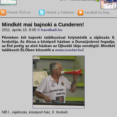
Híreink RSS-en
Híreink a Twitteren
handball.hu blog
Mindkét mai bajnoki a Cunderen!
2011. április 15. 8:05
© handball.hu
Pénteken két bajnoki találkozóval folytatódik a
rájátszás II.
fordulója
. Az
Alcoa
a középső házban a
Dunaújváros
t fogadja,
az
Érd
pedig az alsó házban az
Újbudá
t látja vendégül. Mindkét
találkozót
ÉLŐ
ben közvetíti a
www.cunder.hu
!
NB I., rájátszás, középső ház, II. forduló