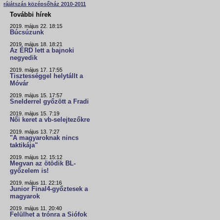
rájátszás középsőház 2010-2011
További hírek
2019. május 22. 18:15
Búcsúzunk
2019. május 18. 18:21
Az ÉRD lett a bajnoki
negyedik
2019. május 17. 17:55
Tisztességgel helytállt a
Móvár
2019. május 15. 17:57
Snelderrel győzött a Fradi
2019. május 15. 7:19
Női keret a vb-selejtezőkre
2019. május 13. 7:27
"A magyaroknak nincs
taktikája"
2019. május 12. 15:12
Megvan az ötödik BL-
győzelem is!
2019. május 11. 22:16
Junior Final4-győztesek a
magyarok
2019. május 11. 20:40
Felülhet a trónra a Siófok