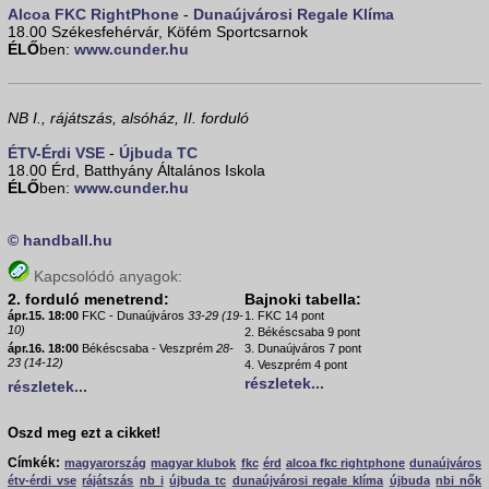
Alcoa FKC RightPhone
-
Dunaújvárosi Regale Klíma
18.00 Székesfehérvár, Köfém Sportcsarnok
ÉLŐ
ben:
www.cunder.hu
NB I., rájátszás, alsóház, II. forduló
ÉTV-Érdi VSE
-
Újbuda TC
18.00 Érd, Batthyány Általános Iskola
ÉLŐ
ben:
www.cunder.hu
© handball.hu
Kapcsolódó anyagok:
2. forduló menetrend:
Bajnoki tabella:
ápr.15. 18:00
FKC - Dunaújváros
33-29 (19-
1. FKC 14 pont
10)
2. Békéscsaba 9 pont
ápr.16. 18:00
Békéscsaba - Veszprém
28-
3. Dunaújváros 7 pont
23 (14-12)
4. Veszprém 4 pont
részletek...
részletek...
Oszd meg ezt a cikket!
Címkék:
magyarország
magyar klubok
fkc
érd
alcoa fkc rightphone
dunaújváros
étv-érdi vse
rájátszás
nb i
újbuda tc
dunaújvárosi regale klíma
újbuda
nbi nők