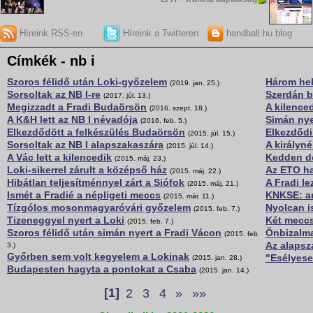
Híreink RSS-en
Híreink a Twitteren
handball.hu blog
Címkék - nb i
Szoros félidő után Loki-győzelem
Három hel
(2019. jan. 25.)
Sorsoltak az NB I-re
Szerdán b
(2017. júl. 13.)
Megizzadt a Fradi Budaörsön
A kilenced
(2016. szept. 18.)
A K&H lett az NB I névadója
Simán nye
(2016. feb. 5.)
Elkezdődött a felkészülés Budaörsön
Elkezdődi
(2015. júl. 15.)
Sorsoltak az NB I alapszakaszára
A királyné
(2015. júl. 14.)
A Vác lett a kilencedik
Kedden dö
(2015. máj. 23.)
Loki-sikerrel zárult a középső ház
Az ETO ha
(2015. máj. 22.)
Hibátlan teljesítménnyel zárt a Siófok
A Fradi le
(2015. máj. 21.)
Ismét a Fradié a népligeti meccs
KNKSE: an
(2015. már. 11.)
Tízgólos mosonmagyaróvári győzelem
Nyolcan is
(2015. feb. 7.)
Tizeneggyel nyert a Loki
Két meccs
(2015. feb. 7.)
Szoros félidő után simán nyert a Fradi Vácon
Önbizalma
(2015. feb.
Az alapsz
3.)
Győrben sem volt kegyelem a Lokinak
"Esélyese
(2015. jan. 28.)
Budapesten hagyta a pontokat a Csaba
(2015. jan. 14.)
[1]
2
3
4
»
»»