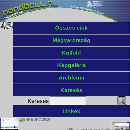
Összes cikk
Magyarország
Külföld
Képgaléria
Archívum
Keresés
Keresés
Linkek
EHF EURO 2016
LFH – francia bajnokság