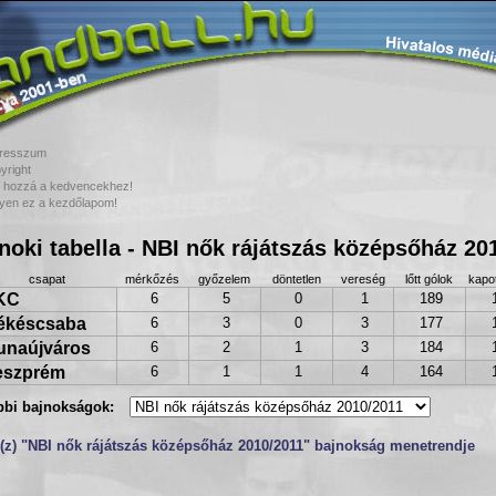
resszum
yright
 hozzá a kedvencekhez!
yen ez a kezdőlapom!
noki tabella - NBI nők rájátszás középsőház 20
csapat
mérkőzés
győzelem
döntetlen
vereség
lőtt gólok
kapot
KC
6
5
0
1
189
ékéscsaba
6
3
0
3
177
unaújváros
6
2
1
3
184
eszprém
6
1
1
4
164
bbi bajnokságok:
(z) "NBI nők rájátszás középsőház 2010/2011" bajnokság menetrendje