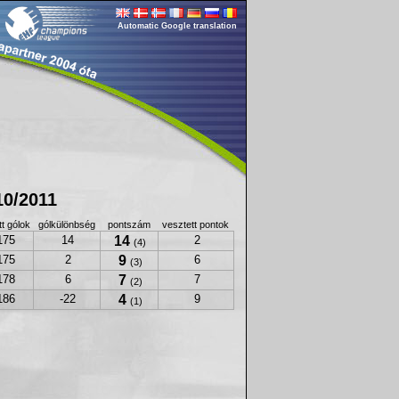
Automatic Google translation
10/2011
t gólok
gólkülönbség
pontszám
vesztett pontok
14
175
14
2
(4)
9
175
2
6
(3)
7
178
6
7
(2)
4
186
-22
9
(1)