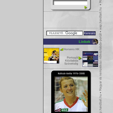
Linkek
Horsens HK
Portugál
Kézilabda
Szövetség