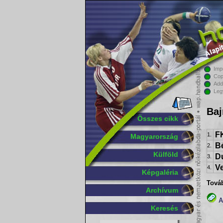
Imp
Cop
Add
Leg
Baj
Összes cikk
F
1.
Magyarország
B
2.
Külföld
D
3.
V
4.
Képgaléria
Tová
Archívum
A
Keresés