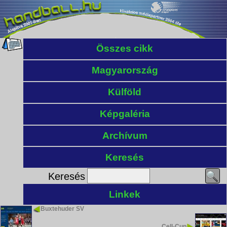
Összes cikk
Magyarország
Külföld
Képgaléria
Archívum
Keresés
Keresés
Linkek
Buxtehuder SV
Cell-Cup