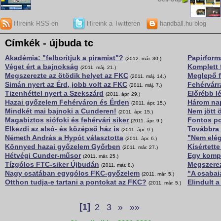
Híreink RSS-en
Híreink a Twitteren
handball.hu blog
Címkék - újbuda tc
Akadémia: "felborítjuk a piramist"?
Papírform
(2012. már. 30.)
Véget ért a bajnokság
Komplett 
(2011. máj. 21.)
Megszerezte az ötödik helyet az FKC
Meglepő fe
(2011. máj. 14.)
Simán nyert az Érd, jobb volt az FKC
Fehérvárr
(2011. máj. 7.)
Tizenhéttel nyert a Szekszárd
Előrébb lé
(2011. ápr. 29.)
Hazai győzelem Fehérváron és Érden
Három nap
(2011. ápr. 15.)
Mindkét mai bajnoki a Cunderen!
Nem jött 
(2011. ápr. 15.)
Magabiztos siófoki és fehérvári siker
Fontos p
(2011. ápr. 9.)
Elkezdi az alsó- és középső ház is
Továbbra 
(2011. ápr. 9.)
Németh András a Hypót választotta
"Nem elég
(2011. ápr. 6.)
Könnyed hazai győzelem Győrben
Kísértett
(2011. már. 27.)
Hétvégi Cunder-műsor
Egy kompl
(2011. már. 25.)
Tízgólos FTC-siker Újbudán
Megszerez
(2011. már. 8.)
Nagy csatában egygólos FKC-győzelem
"A csabai
(2011. már. 5.)
Otthon tudja-e tartani a pontokat az FKC?
Elindult 
(2011. már. 5.)
[1]
2
3
»
»»