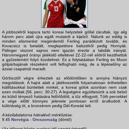
A jobbszélről kapura tartó koreai helyzetek góllal zárultak, így alig
három perc alatt újra egált mutatott a kijelző. Nálunk az eddig is
minden elismerést megérdemlő Ferling parádézott tovább, és
Kovacsicz is betalált, meglepetésre balszélről pedig Hornyák.
Pálinger viszont sajnos nem igazán érezte a labdák irányát.
Háromnegyed órányi játékidő elteltével 22-22-nél elölről kezdhettük
a győzelemért folyó küzdelmet. Ez a folytatásban Ferling és Moon
gólpárbajának részeként volt felfogható még, de a lépéselőny az
ázsiai csapatnál maradt.
Görbicztől végre érkeztek az elődöntőben is annyira hiányzó
megoldások. A hajrá alatt a játékvezetők folyamatosan érthetetlen
kiállításokkal büntettek minket, a koreai gólok azonban nem csak
ezen múltak (56. perc: 30-27). A legvégére együttesünk a sok belső
és külső tényező hatására felőrlődött, a tűz elfogyott, Tóth percekkel
a vége előtti könnyes jelenete pontosan erről árulkodott. A
különbség öt, a bronzérem pedig Dél-Koreáé lett.
A kézilabdatorna hátralévő mérkőzése:
9.45
Norvégia
-
Oroszország
(döntő)
(Az időpont közép-európai idő szerint értendő)