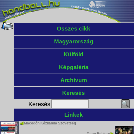
Összes cikk
Magyarország
Külföld
Képgaléria
Archívum
Keresés
Keresés
Linkek
Macedón Kézilabda Szövetség
Team Esbjerg