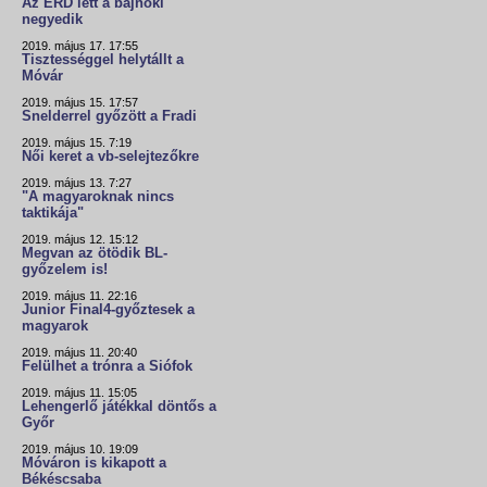
Az ÉRD lett a bajnoki
negyedik
2019. május 17. 17:55
Tisztességgel helytállt a
Móvár
2019. május 15. 17:57
Snelderrel győzött a Fradi
2019. május 15. 7:19
Női keret a vb-selejtezőkre
2019. május 13. 7:27
"A magyaroknak nincs
taktikája"
2019. május 12. 15:12
Megvan az ötödik BL-
győzelem is!
2019. május 11. 22:16
Junior Final4-győztesek a
magyarok
2019. május 11. 20:40
Felülhet a trónra a Siófok
2019. május 11. 15:05
Lehengerlő játékkal döntős a
Győr
2019. május 10. 19:09
Móváron is kikapott a
Békéscsaba