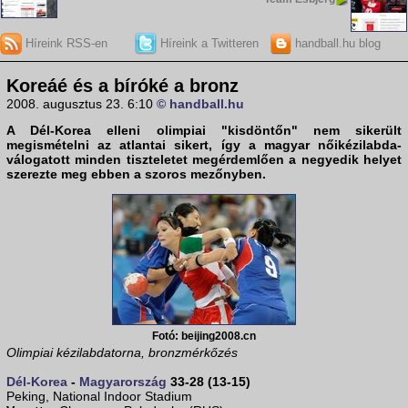
Híreink RSS-en
Híreink a Twitteren
handball.hu blog
Koreáé és a bíróké a bronz
2008. augusztus 23. 6:10
© handball.hu
A
Dél-Korea
elleni olimpiai "kisdöntőn" nem sikerült
megismételni az atlantai sikert, így a
magyar nőikézilabda-
válogatott
minden tiszteletet megérdemlően a negyedik helyet
szerezte meg ebben a szoros mezőnyben.
Fotó: beijing2008.cn
Olimpiai kézilabdatorna, bronzmérkőzés
Dél-Korea
-
Magyarország
33-28 (13-15)
Peking, National Indoor Stadium