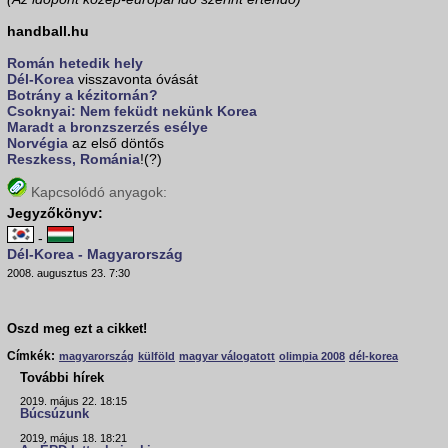
handball.hu
Román hetedik hely
Dél-Korea
visszavonta óvását
Botrány a kézitornán?
Csoknyai: Nem feküdt nekünk Korea
Maradt a bronzszerzés esélye
Norvégia
az első döntős
Reszkess,
Románia
!(?)
Kapcsolódó anyagok:
Jegyzőkönyv:
-
Dél-Korea - Magyarország
2008. augusztus 23. 7:30
Oszd meg ezt a cikket!
Címkék:
magyarország
külföld
magyar válogatott
olimpia 2008
dél-korea
További hírek
2019. május 22. 18:15
Búcsúzunk
2019. május 18. 18:21