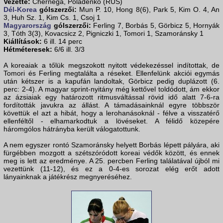
Vezette:
Chernega, Poladenko (RUS)
Dél-Korea
gólszerzői:
Mun P. 10, Hong 8(6), Park 5, Kim O. 4, An
3, Huh Sz. 1, Kim Cs. 1, Csoj 1
Magyarország
gólszerzői:
Ferling 7, Borbás 5, Görbicz 5, Hornyák
3, Tóth 3(3), Kovacsicz 2, Pigniczki 1, Tomori 1, Szamoránsky 1
Kiállítások:
6 ill. 14 perc
Hétméteresek:
6/6 ill. 3/3
A koreaiak a tőlük megszokott nyitott védekezéssel indítottak, de
Tomori és Ferling megtalálta a réseket. Ellenfelünk akciói egymás
után kétszer is a kapufán landoltak, Görbicz pedig duplázott (6.
perc: 2-4). A magyar sprint-nyitány még kettővel toldódott, ám ekkor
az ázsiaiak egy határozott ritmusváltással rövid idő alatt 7-6-ra
fordították javukra az állást. A támadásainknál egyre többször
követtük el azt a hibát, hogy a lerohanásoknál - félve a visszatérő
ellenféltől - elhamarkodtuk a lövéseket. A félidő közepére
háromgólos hátrányba került válogatottunk.
A nem egyszer rontó Szamoránsky helyett Borbás lépett pályára, aki
fürgébben mozgott a szétszóródott koreai védők között, és ennek
meg is lett az eredménye. A 25. percben Ferling találatával újból mi
vezettünk (11-12), és ez a 0-4-es sorozat elég erőt adott
lányainknak a játékrész megnyeréséhez.