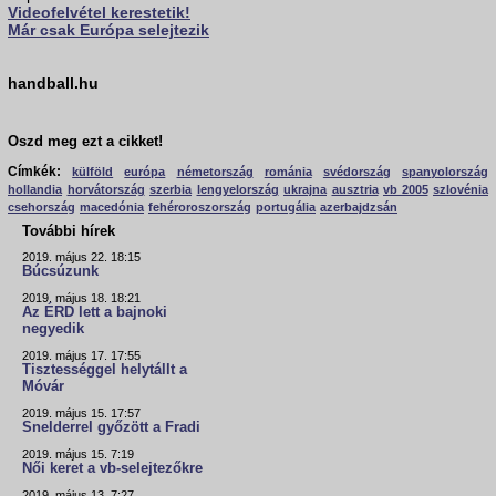
Videofelvétel kerestetik!
Már csak Európa selejtezik
handball.hu
Oszd meg ezt a cikket!
Címkék:
külföld
európa
németország
románia
svédország
spanyolország
hollandia
horvátország
szerbia
lengyelország
ukrajna
ausztria
vb 2005
szlovénia
csehország
macedónia
fehéroroszország
portugália
azerbajdzsán
További hírek
2019. május 22. 18:15
Búcsúzunk
2019. május 18. 18:21
Az ÉRD lett a bajnoki
negyedik
2019. május 17. 17:55
Tisztességgel helytállt a
Móvár
2019. május 15. 17:57
Snelderrel győzött a Fradi
2019. május 15. 7:19
Női keret a vb-selejtezőkre
2019. május 13. 7:27