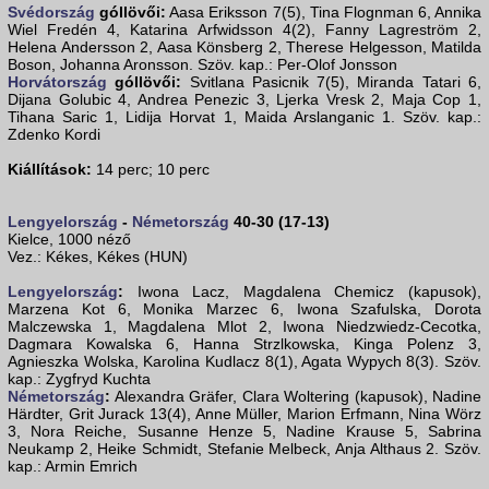
Svédország
góllövői:
Aasa Eriksson 7(5), Tina Flognman 6, Annika
Wiel Fredén 4, Katarina Arfwidsson 4(2), Fanny Lagreström 2,
Helena Andersson 2, Aasa Könsberg 2, Therese Helgesson, Matilda
Boson, Johanna Aronsson. Szöv. kap.: Per-Olof Jonsson
Horvátország
góllövői:
Svitlana Pasicnik 7(5), Miranda Tatari 6,
Dijana Golubic 4, Andrea Penezic 3, Ljerka Vresk 2, Maja Cop 1,
Tihana Saric 1, Lidija Horvat 1, Maida Arslanganic 1. Szöv. kap.:
Zdenko Kordi
Kiállítások:
14 perc; 10 perc
Lengyelország
-
Németország
40-30 (17-13)
Kielce, 1000 néző
Vez.: Kékes, Kékes (HUN)
Lengyelország
:
Iwona Lacz, Magdalena Chemicz (kapusok),
Marzena Kot 6, Monika Marzec 6, Iwona Szafulska, Dorota
Malczewska 1, Magdalena Mlot 2, Iwona Niedzwiedz-Cecotka,
Dagmara Kowalska 6, Hanna Strzlkowska, Kinga Polenz 3,
Agnieszka Wolska, Karolina Kudlacz 8(1), Agata Wypych 8(3). Szöv.
kap.: Zygfryd Kuchta
Németország
:
Alexandra Gräfer, Clara Woltering (kapusok), Nadine
Härdter, Grit Jurack 13(4), Anne Müller, Marion Erfmann, Nina Wörz
3, Nora Reiche, Susanne Henze 5, Nadine Krause 5, Sabrina
Neukamp 2, Heike Schmidt, Stefanie Melbeck, Anja Althaus 2. Szöv.
kap.: Armin Emrich