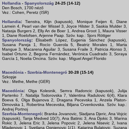
Hollandia
-
Spanyolország
24-25 (14-12)
Den Bosch, 1700 néző
Vez.: Cohen, Peretz (ISR)
Hollandia
:
Tienstra, Klijn (kapusok), Monique Feijen 6, Diane
Lamein 4, Pearl van der Wissel 3, Joyce Hilster 3, Saskia Mulder 3,
Natasja Burgers 2, Elly An de Boer 1, Andrea Groot 1, Maura Visser
1, Diane Roelofsen, Arjenne Paap. Szöv. kap.: Sjors Röttger
Spanyolország
:
Elisabeth López, Eugenia Sánchez (kapusok),
Susana Pareja 1, Rocío Guerola 5, Beatriz Morales 1, Marta
Mangue 3, Macarena Aguilar 3, Susana Fraile 3, Patricia Alonso 3,
Isabel Ortuno 2, Begona Fernández, Verónica Cuadrado 3, Soraya
García 1, Noelia Oncina. Szöv. kap.: Miguel Angel Florido
Macedónia
-
Szerbia
-
Montenegró
30-28 (15-14)
Szkopje
Vez.: Methe, Methe (GER)
Macedónia
:
Olga Kolesnik, Semra Radoncic (kapusok), Julija
Partenko 7, Natalija Todorovska 7, Valentina Radulovic 6(4), Klara
Boeva 6, Olga Bujanova 2, Dragana Pecevska 1, Anzela Platon-
Dimovska 1, Robertina Mecevska, Biljana Crvenkovska. Szöv. kap.:
Andrej Portnoj
Szerbia
-
Montenegró
:
Branka Jovanovic, Sladjana Djeric, Ana Vojcic
(kapusok), Tanja Medved 10(7), Ana Batinic 3, Ana Djokic 3, Marina
Rokic 3, Jelena Eric 3, Jelena Popovic 2, Jelena Nisevic 2, Ivana
Mladenovic 1, Svetlana Ognjenovic 1(1), Katarina Bulatovic, Suzana