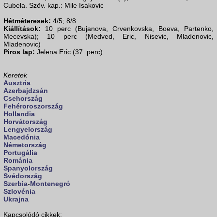
Cubela. Szöv. kap.: Mile Isakovic
Hétméteresek:
4/5; 8/8
Kiállítások:
10 perc (Bujanova, Crvenkovska, Boeva, Partenko,
Mecevska); 10 perc (Medved, Eric, Nisevic, Mladenovic,
Mladenovic)
Piros lap:
Jelena Eric (37. perc)
Keretek
Ausztria
Azerbajdzsán
Csehország
Fehéroroszország
Hollandia
Horvátország
Lengyelország
Macedónia
Németország
Portugália
Románia
Spanyolország
Svédország
Szerbia
-
Montenegró
Szlovénia
Ukrajna
Kapcsolódó cikkek: