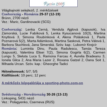
Világbajnoki selejtező, 1. mérkőzések
Csehország
-
Románia
29-37 (12-19)
Brünn, 2700 néző
Vez.: Maric, Gardinovacki (SCG)
Csehország
:
Lenka Cerná, Vendula Ajglová (kapusok), Iva
Zámorská, Lucie Fabíková 5, Lenka Kysucanová 10(3), Martina
Knytlová 3, Simona Roubínková 4, Alena Polásková 1, Pavla
Poznarová 5(2), Marta Adámková, Martina Sasková, Petra Válová 1,
Barbora Stuchlová, Jana Simerská. Szöv. kap.: Lubomír Krejcír
Románia
:
Luminita Dinu, Paula Radulescu, Tamás Tereza
(kapusok), Valentina Elisei 7(2), Simona Gogirla 6(2), Carmen
Lungu 5, Steluta Luca 5, Ramona Farcau 4, Aurelia Bradeanu 3,
Ionela Gilca 2, Ana Maria Lazer 2, Roxana Gatzel 2, Oana Soit 1,
Mihaela Urcan. Szöv. kap.: Gheorghe Tadici
Hétméteresek:
5/7; 5/5
Kiállítások:
10 perc; 12 perc
A mérkőzés képgalériája a sporting-photo.com-on
Svédország
-
Horvátország
30-26 (13-13)
Linkoping, 5431 néző
Vez.: Polagyenko, Cserneva (RUS)