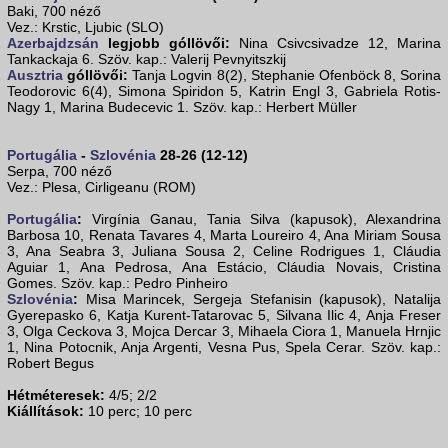
Baki, 700 néző
Vez.: Krstic, Ljubic (SLO)
Azerbajdzsán
legjobb góllövői:
Nina Csivcsivadze 12, Marina
Tankackaja 6. Szöv. kap.: Valerij Pevnyitszkij
Ausztria
góllövői:
Tanja Logvin 8(2), Stephanie Ofenböck 8, Sorina
Teodorovic 6(4), Simona Spiridon 5, Katrin Engl 3, Gabriela Rotis-
Nagy 1, Marina Budecevic 1. Szöv. kap.: Herbert Müller
Portugália
-
Szlovénia
28-26 (12-12)
Serpa, 700 néző
Vez.: Plesa, Cirligeanu (ROM)
Portugália
:
Virgínia Ganau, Tania Silva (kapusok), Alexandrina
Barbosa 10, Renata Tavares 4, Marta Loureiro 4, Ana Miriam Sousa
3, Ana Seabra 3, Juliana Sousa 2, Celine Rodrigues 1, Cláudia
Aguiar 1, Ana Pedrosa, Ana Estácio, Cláudia Novais, Cristina
Gomes. Szöv. kap.: Pedro Pinheiro
Szlovénia
:
Misa Marincek, Sergeja Stefanisin (kapusok), Natalija
Gyerepasko 6, Katja Kurent-Tatarovac 5, Silvana Ilic 4, Anja Freser
3, Olga Ceckova 3, Mojca Dercar 3, Mihaela Ciora 1, Manuela Hrnjic
1, Nina Potocnik, Anja Argenti, Vesna Pus, Spela Cerar. Szöv. kap.:
Robert Begus
Hétméteresek:
4/5; 2/2
Kiállítások:
10 perc; 10 perc