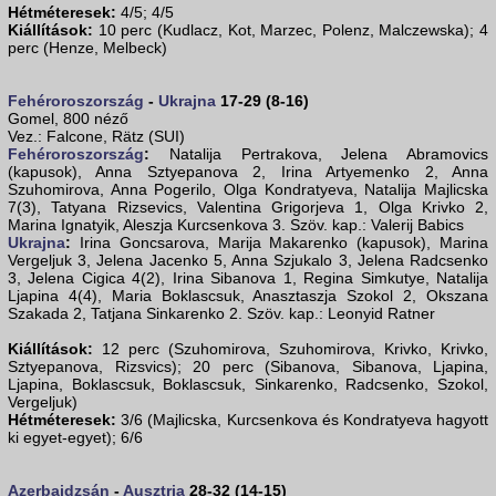
Hétméteresek:
4/5; 4/5
Kiállítások:
10 perc (Kudlacz, Kot, Marzec, Polenz, Malczewska); 4
perc (Henze, Melbeck)
Fehéroroszország
-
Ukrajna
17-29 (8-16)
Gomel, 800 néző
Vez.: Falcone, Rätz (SUI)
Fehéroroszország
:
Natalija Pertrakova, Jelena Abramovics
(kapusok), Anna Sztyepanova 2, Irina Artyemenko 2, Anna
Szuhomirova, Anna Pogerilo, Olga Kondratyeva, Natalija Majlicska
7(3), Tatyana Rizsevics, Valentina Grigorjeva 1, Olga Krivko 2,
Marina Ignatyik, Aleszja Kurcsenkova 3. Szöv. kap.: Valerij Babics
Ukrajna
:
Irina Goncsarova, Marija Makarenko (kapusok), Marina
Vergeljuk 3, Jelena Jacenko 5, Anna Szjukalo 3, Jelena Radcsenko
3, Jelena Cigica 4(2), Irina Sibanova 1, Regina Simkutye, Natalija
Ljapina 4(4), Maria Boklascsuk, Anasztaszja Szokol 2, Okszana
Szakada 2, Tatjana Sinkarenko 2. Szöv. kap.: Leonyid Ratner
Kiállítások:
12 perc (Szuhomirova, Szuhomirova, Krivko, Krivko,
Sztyepanova, Rizsvics); 20 perc (Sibanova, Sibanova, Ljapina,
Ljapina, Boklascsuk, Boklascsuk, Sinkarenko, Radcsenko, Szokol,
Vergeljuk)
Hétméteresek:
3/6 (Majlicska, Kurcsenkova és Kondratyeva hagyott
ki egyet-egyet); 6/6
Azerbajdzsán
-
Ausztria
28-32 (14-15)