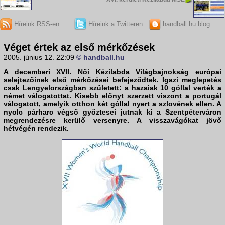
Híreink RSS-en
Híreink a Twitteren
handball.hu blog
Véget értek az első mérkőzések
2005. június 12. 22:09
© handball.hu
A decemberi XVII. Női Kézilabda Világbajnokság európai
selejtezőinek első mérkőzései befejeződtek. Igazi meglepetés
csak Lengyelországban született: a hazaiak 10 góllal verték a
német válogatottat. Kisebb előnyt szerzett viszont a portugál
válogatott, amelyik otthon két góllal nyert a szlovének ellen. A
nyolc párharc végső győztesei jutnak ki a Szentpéterváron
megrendezésre kerülő versenyre. A visszavágókat jövő
hétvégén rendezik.