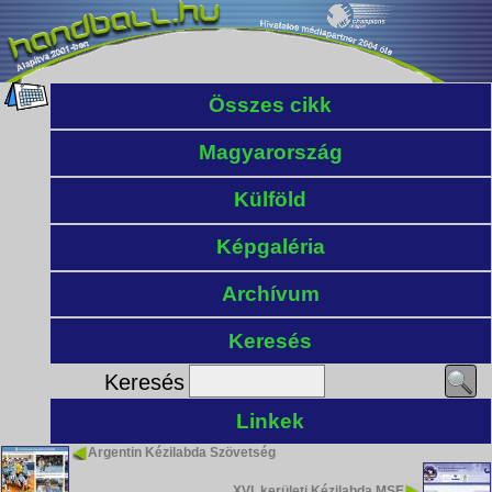
Összes cikk
Magyarország
Külföld
Képgaléria
Archívum
Keresés
Keresés
Linkek
Argentin Kézilabda Szövetség
XVI. kerületi Kézilabda MSE