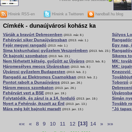
Híreink RSS-en
Híreink a Twitteren
handball.hu blog
Címkék - dunaújvárosi kohász ka
Várják a bravúrt Debrecenben
Súlyos Lo
(2013. már. 8.)
Fehérvári siker Dunaújvárosban
Rangadóra
(2013. már. 1.)
Fejér megyei rangadó
Egy nap, 
(2013. már. 1.)
Sima kiskunhalasi győzelem Veszprémben
Rangadóva
(2013. feb. 23.)
Öt bajnoki szombaton
Sikeres t
(2013. feb. 23.)
Nem férhetett kétség, győzött az Újváros
MK: továb
(2013. feb. 8.)
Háromesélyes meccs Újvárosban
MK: izgal
(2013. feb. 8.)
Újvárosi győzelem Budapesten
Knezović 
(2013. feb. 2.)
Rangadó az Elektromos Csarnokban
Továbbjut
(2013. feb. 2.)
Pontot rabolt a Dunaújváros
Toborzó
(2013. jan. 26.)
(
Három meccs szombaton
Debreceni
(2013. jan. 26.)
Fehérvárt vert a BSE
Újvárosba
(2013. jan. 19.)
Folytatódik, és zárul is a 14. forduló
Simán nye
(2013. jan. 19.)
Nyert a Fehérvár, ikszelt az Érd
Tovább r
(2013. jan. 13.)
Mára még két bajnoki maradt
"Jó tapasz
(2013. jan. 13.)
««
«
8
9
10
11
12
[13]
14
»
»»