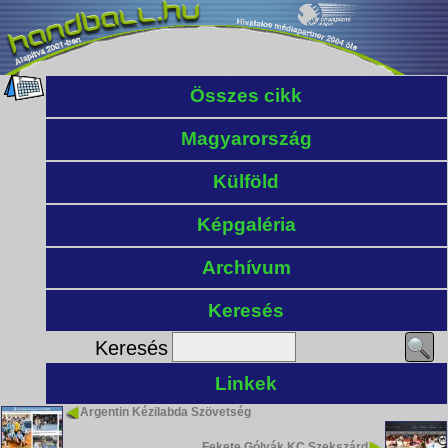
Összes cikk
Magyarország
Külföld
Képgaléria
Archívum
Keresés
Keresés
Linkek
Argentin Kézilabda Szövetség
Fekete Gólyák KC Szekszárd