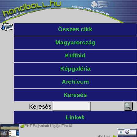
Összes cikk
Magyarország
Külföld
Képgaléria
Archívum
Keresés
Keresés
Linkek
EHF Bajnokok Ligája Final4
HK Lada