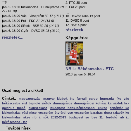
13)
2. FTC 38 pont
jan. 5. 18:00
Kiskunhalas - Dunaújváros
29-
3. Érd 28 pont
21 (16-10)
...
jan. 5. 18:00
Vác - Veszprém
32-17 (18-11)
10. Békéscsaba 13 pont
11. DVSC 8 pont
jan. 5. 18:00
Érd - FKC
21-24 (13-9)
12. BSE 4 pont
jan. 5. 18:00
Siófok - BSE
30-25 (14-11)
részletek...
jan. 6. 18:00
Győr - DVSC
38-23 (18-10)
részletek...
Képgaléria:
NB I.: Békéscsaba - FTC
2013. január 5. 16:54
Oszd meg ezt a cikket!
Címkék:
magyarország
magyar klubok
ftc
ftc-rail cargo hungaria
fkc
vác
békéscsaba
érd
bajnoki
siófok
dunaújváros
dunaújvárosi kohász ka
siófok kc-
galerius fürdő
alapszakasz
budapest bank-békéscsabai enkse
fehérvár kc
kiskunhalas
váci nkse
veszprém
étv-érdi vse
veszprém barabás duna takarék kc
kiskunhalas nkse
nb i. nők 2012-2013
budapest se
bse
11. forduló
nb i.:
békéscsaba - ftc
További hírek