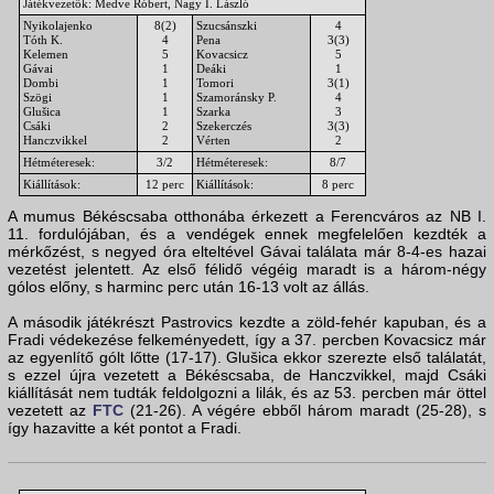
Játékvezetők: Medve Róbert, Nagy I. László
Nyikolajenko
8(2)
Szucsánszki
4
Tóth K.
4
Pena
3(3)
Kelemen
5
Kovacsicz
5
Gávai
1
Deáki
1
Dombi
1
Tomori
3(1)
Szögi
1
Szamoránsky P.
4
Glušica
1
Szarka
3
Csáki
2
Szekerczés
3(3)
Hanczvikkel
2
Vérten
2
Hétméteresek:
3/2
Hétméteresek:
8/7
Kiállítások:
12 perc
Kiállítások:
8 perc
A mumus Békéscsaba otthonába érkezett a Ferencváros az NB I.
11. fordulójában, és a vendégek ennek megfelelően kezdték a
mérkőzést, s negyed óra elteltével Gávai találata már 8-4-es hazai
vezetést jelentett. Az első félidő végéig maradt is a három-négy
gólos előny, s harminc perc után 16-13 volt az állás.
A második játékrészt Pastrovics kezdte a zöld-fehér kapuban, és a
Fradi védekezése felkeményedett, így a 37. percben Kovacsicz már
az egyenlítő gólt lőtte (17-17). Glušica ekkor szerezte első találatát,
s ezzel újra vezetett a Békéscsaba, de Hanczvikkel, majd Csáki
kiállítását nem tudták feldolgozni a lilák, és az 53. percben már öttel
vezetett az
FTC
(21-26). A végére ebből három maradt (25-28), s
így hazavitte a két pontot a Fradi.