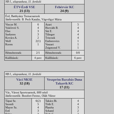
NB I., alapszakasz, 11. forduló
ÉTV-Érdi VSE
Fehérvár KC
21 (13)
24 (9)
Érd, Batthyány Tornacsarnok
Játékvezetők: B. Pech Katalin, Vágvölgyi Mária
Vincze M.
6
Azari
5
Vukčević S.
4
Horváth B.
4
Elez
3
Siti E.
4
Szekeres
3
Tilinger
4
Kovács A.
2
Triscsuk
4
Wolf
2(1)
Emberovics
1
Koren
1
Vaszari
1
Zsigmond V.
1
Hétméteresek:
2/1
Hétméteresek:
0/0
Kiállítások:
4 perc
Kiállítások:
6 perc
NB I., alapszakasz, 11. forduló
Váci NKSE
Veszprém Barabás Duna
32 (18)
Takarék KC
17 (11)
Vác, Városi Sportcsarnok, 600 néző
Játékvezetők: Bonifert Ferenc, Oláh Viktor
Tápai Sz.
6(2)
Takács Bi.
4
Szondi
5
Tóth E.
4
Mayer Sz.
4
Planéta
3
Ertl
3
Schatzl
2