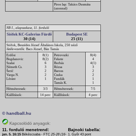
Piros lap: Takács Dusmáta
(azonnal)
NB I., alapszakasz, 11. forduló
Siófok KC-Galerius Fürdő
Budapest SE
30 (14)
25 (11)
Siófok, Beszédes József Általános Iskola, 250 néző
Játékvezetők: Bacs József, Bán Tamás
Erdősi
8(1)
Petrovszki
8(4)
Bogdanovic
8(2)
Fekete
4
Szalai
6
Borbás
4(1)
Németh Cs.
3
Rózsa
3
Šerić
2
Baross
2
Varga N.
2
Csuka
2
Léránt
1
Fundák
1
Tamás K.
1
Hétméteresek:
3/3
Hétméteresek:
7/5
Kiállítások:
14 perc
Kiállítások:
4 perc
© handball.hu
Kapcsolódó anyagok:
11. forduló menetrend:
Bajnoki tabella:
jan. 5. 16:15
Békéscsaba - FTC
25-28 (16-
1. Győr 43 pont