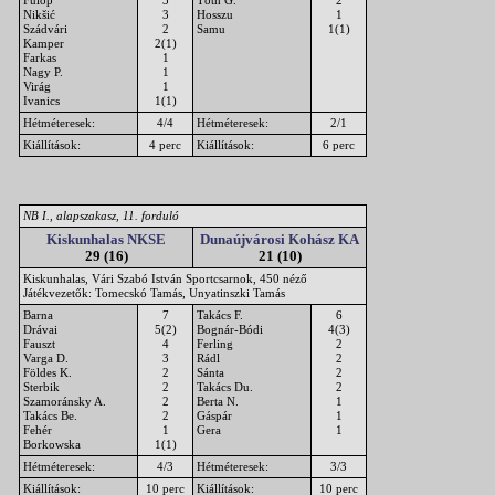
Fülöp
3
Tóth G.
2
Nikšić
3
Hosszu
1
Szádvári
2
Samu
1(1)
Kamper
2(1)
Farkas
1
Nagy P.
1
Virág
1
Ivanics
1(1)
Hétméteresek:
4/4
Hétméteresek:
2/1
Kiállítások:
4 perc
Kiállítások:
6 perc
NB I., alapszakasz, 11. forduló
Kiskunhalas NKSE
Dunaújvárosi Kohász KA
29 (16)
21 (10)
Kiskunhalas, Vári Szabó István Sportcsarnok, 450 néző
Játékvezetők: Tomecskó Tamás, Unyatinszki Tamás
Barna
7
Takács F.
6
Drávai
5(2)
Bognár-Bódi
4(3)
Fauszt
4
Ferling
2
Varga D.
3
Rádl
2
Földes K.
2
Sánta
2
Sterbik
2
Takács Du.
2
Szamoránsky A.
2
Berta N.
1
Takács Be.
2
Gáspár
1
Fehér
1
Gera
1
Borkowska
1(1)
Hétméteresek:
4/3
Hétméteresek:
3/3
Kiállítások:
10 perc
Kiállítások:
10 perc