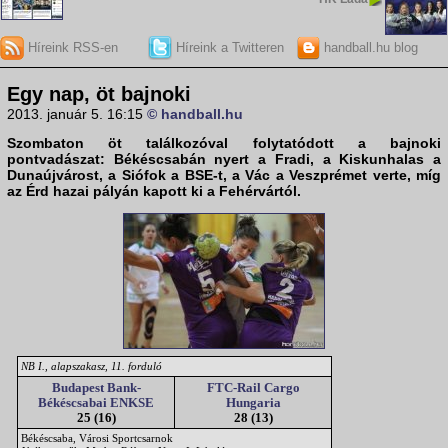
Híreink RSS-en
Híreink a Twitteren
handball.hu blog
Egy nap, öt bajnoki
2013. január 5. 16:15
© handball.hu
Szombaton öt találkozóval folytatódott a bajnoki
pontvadászat: Békéscsabán nyert a Fradi, a Kiskunhalas a
Dunaújvárost, a Siófok a BSE-t, a Vác a Veszprémet verte, míg
az Érd hazai pályán kapott ki a Fehérvártól.
NB I., alapszakasz, 11. forduló
Budapest Bank-
FTC-Rail Cargo
Békéscsabai ENKSE
Hungaria
25 (16)
28 (13)
Békéscsaba, Városi Sportcsarnok