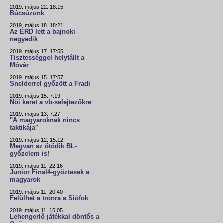
2019. május 22. 18:15
Búcsúzunk
2019. május 18. 18:21
Az ÉRD lett a bajnoki
negyedik
2019. május 17. 17:55
Tisztességgel helytállt a
Móvár
2019. május 15. 17:57
Snelderrel győzött a Fradi
2019. május 15. 7:19
Női keret a vb-selejtezőkre
2019. május 13. 7:27
"A magyaroknak nincs
taktikája"
2019. május 12. 15:12
Megvan az ötödik BL-
győzelem is!
2019. május 11. 22:16
Junior Final4-győztesek a
magyarok
2019. május 11. 20:40
Felülhet a trónra a Siófok
2019. május 11. 15:05
Lehengerlő játékkal döntős a