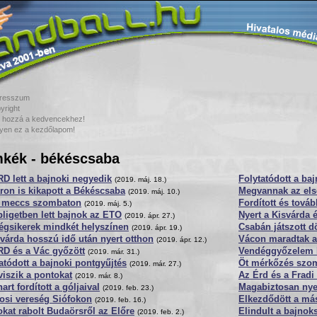
resszum
yright
 hozzá a kedvencekhez!
yen ez a kezdőlapom!
kék - békéscsaba
D lett a bajnoki negyedik
Folytatódott a ba
(2019. máj. 18.)
on is kikapott a Békéscsaba
Megvannak az els
(2019. máj. 10.)
 meccs szombaton
Fordított és továb
(2019. máj. 5.)
ligetben lett bajnok az ETO
Nyert a Kisvárda 
(2019. ápr. 27.)
égsikerek mindkét helyszínen
Csabán játszott d
(2019. ápr. 19.)
várda hosszú idő után nyert otthon
Vácon maradtak a
(2019. ápr. 12.)
RD és a Vác győzött
Vendéggyőzelem 
(2019. már. 31.)
atódott a bajnoki pontgyűjtés
Öt mérkőzés szo
(2019. már. 27.)
iszik a pontokat
Az Érd és a Fradi 
(2019. már. 8.)
art fordított a góljaival
Magabiztosan nyer
(2019. feb. 23.)
osi vereség Siófokon
Elkezdődött a má
(2019. feb. 16.)
kat rabolt Budaörsről az Előre
Elindult a bajnok
(2019. feb. 2.)