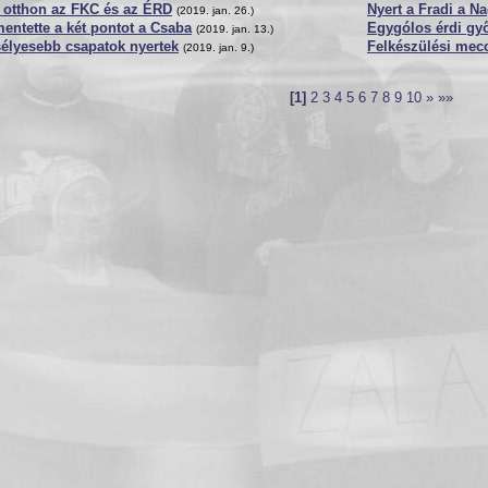
 otthon az FKC és az ÉRD
Nyert a Fradi a N
(2019. jan. 26.)
ntette a két pontot a Csaba
Egygólos érdi gy
(2019. jan. 13.)
élyesebb csapatok nyertek
Felkészülési mec
(2019. jan. 9.)
[1]
2
3
4
5
6
7
8
9
10
»
»»