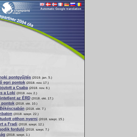
Automatic Google translation
jnoki pontgyűjtés
(2019. jan. 5.)
ő egri pontok
(2018. nov. 17.)
bjutott a Csaba
(2018. nov. 6.)
és a Loki
(2018. nov. 2.)
öntetlent az ÉRD
(2018. okt. 17.)
 pontok
(2018. okt. 10.)
Békéscsabán
(2018. okt. 7.)
mbaton
(2018. szept. 22.)
tudott otthon nyerni
(2018. szept. 15.)
t a Fradi
(2018. szept. 12.)
sodik forduló
(2018. szept. 7.)
ság
(2018. szept. 1.)