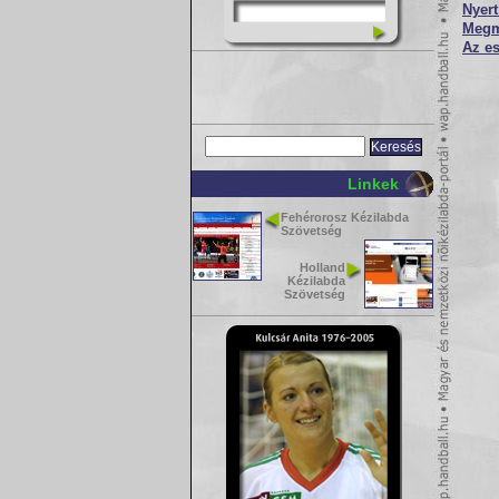
Nyert
Megme
Az es
Linkek
Fehérorosz Kézilabda
Szövetség
Holland
Kézilabda
Szövetség