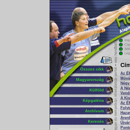
Imp
Cop
Add
Leg
Cím
Összes cikk
Az ÉR
Móvár
Magyarország
Négy
A Nép
Külföld
Vend
A Kis
Képgaléria
Az É
Folyt
Archívum
Hazav
Arenh
Keresés
Újvár
Ponto