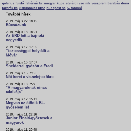
galerius fürdő
fehérvár kc
magyar kupa
étv-érdi vse
mk
veszprém barabás duna
takarék kc
kiskunhalas nkse
budapest se
iv. forduló
További hírek
2019. május 22. 18:15
Búcsúzunk
2019. május 18. 18:21
Az ÉRD lett a bajnoki
negyedik
2019. május 17. 17:55
Tisztességgel helytállt a
Móvár
2019. május 15. 17:57
Snelderrel győzött a Fradi
2019. május 15. 7:19
Női keret a vb-selejtezőkre
2019. május 13. 7:27
"A magyaroknak nincs
taktikája"
2019. május 12. 15:12
Megvan az ötödik BL-
győzelem is!
2019. május 11. 22:16
Junior Final4-győztesek a
magyarok
2019. május 11. 20:40