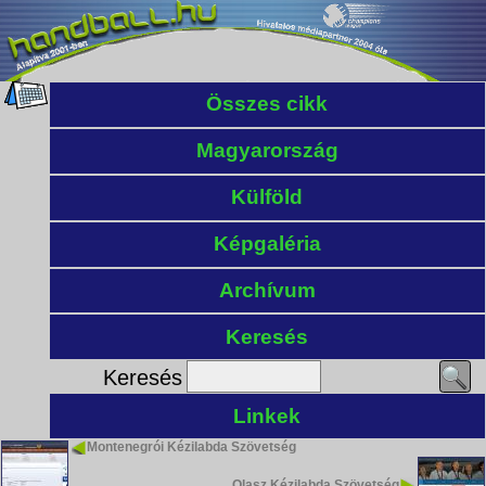
Összes cikk
Magyarország
Külföld
Képgaléria
Archívum
Keresés
Keresés
Linkek
Montenegrói Kézilabda Szövetség
Olasz Kézilabda Szövetség