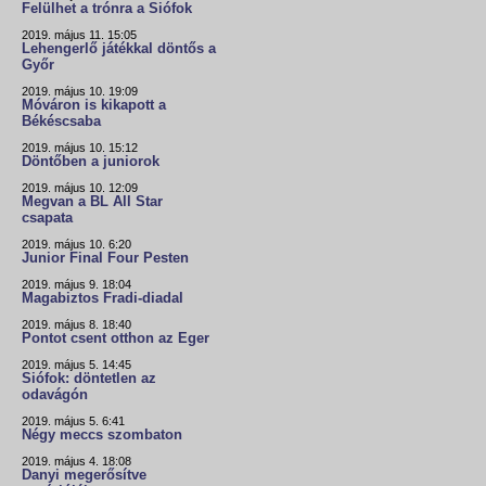
Felülhet a trónra a Siófok
2019. május 11. 15:05
Lehengerlő játékkal döntős a
Győr
2019. május 10. 19:09
Móváron is kikapott a
Békéscsaba
2019. május 10. 15:12
Döntőben a juniorok
2019. május 10. 12:09
Megvan a BL All Star
csapata
2019. május 10. 6:20
Junior Final Four Pesten
2019. május 9. 18:04
Magabiztos Fradi-diadal
2019. május 8. 18:40
Pontot csent otthon az Eger
2019. május 5. 14:45
Siófok: döntetlen az
odavágón
2019. május 5. 6:41
Négy meccs szombaton
2019. május 4. 18:08
Danyi megerősítve