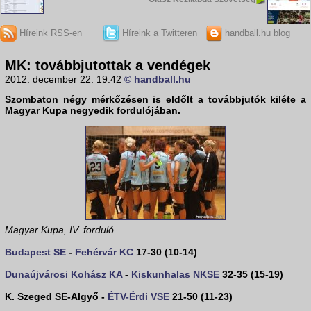
Híreink RSS-en
Híreink a Twitteren
handball.hu blog
MK: továbbjutottak a vendégek
2012. december 22. 19:42
© handball.hu
Szombaton négy mérkőzésen is eldőlt a továbbjutók kiléte a
Magyar Kupa negyedik forduló
jában.
Magyar Kupa, IV. forduló
Budapest SE
-
Fehérvár KC
17-30 (10-14)
Dunaújvárosi Kohász KA
-
Kiskunhalas NKSE
32-35 (15-19)
K. Szeged SE-Algyő -
ÉTV-Érdi VSE
21-50 (11-23)