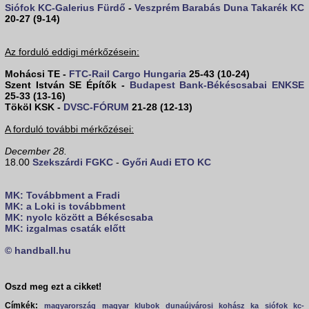
Siófok KC-Galerius Fürdő
-
Veszprém Barabás Duna Takarék KC
20-27 (9-14)
Az forduló eddigi mérkőzésein:
Mohácsi TE -
FTC-Rail Cargo Hungaria
25-43 (10-24)
Szent István SE Építők -
Budapest Bank-Békéscsabai ENKSE
25-33 (13-16)
Tököl KSK -
DVSC-FÓRUM
21-28 (12-13)
A forduló további mérkőzései:
December 28.
18.00
Szekszárdi FGKC
-
Győri Audi ETO KC
MK: Továbbment a Fradi
MK: a Loki is továbbment
MK: nyolc között a Békéscsaba
MK: izgalmas csaták előtt
© handball.hu
Oszd meg ezt a cikket!
Címkék:
magyarország
magyar klubok
dunaújvárosi kohász ka
siófok kc-