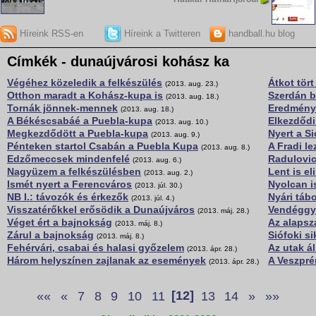
Híreink RSS-en
Híreink a Twitteren
handball.hu blog
Címkék - dunaújvárosi kohász ka
Végéhez közeledik a felkészülés
Átkot tört
(2013. aug. 23.)
Otthon maradt a Kohász-kupa is
Szerdán b
(2013. aug. 18.)
Tornák jönnek-mennek
Eredménye
(2013. aug. 18.)
A Békéscsabáé a Puebla-kupa
Elkezdődi
(2013. aug. 10.)
Megkezdődött a Puebla-kupa
Nyert a S
(2013. aug. 9.)
Pénteken startol Csabán a Puebla Kupa
A Fradi le
(2013. aug. 8.)
Edzőmeccsek mindenfelé
Radulovic
(2013. aug. 6.)
Nagyüzem a felkészülésben
Lent is e
(2013. aug. 2.)
Ismét nyert a Ferencváros
Nyolcan is
(2013. júl. 30.)
NB I.: távozók és érkezők
Nyári táb
(2013. júl. 4.)
Visszatérőkkel erősödik a Dunaújváros
Vendéggy
(2013. máj. 28.)
Véget ért a bajnokság
Az alapsz
(2013. máj. 8.)
Zárul a bajnokság
Siófoki si
(2013. máj. 8.)
Fehérvári, csabai és halasi győzelem
Az utak ál
(2013. ápr. 28.)
Három helyszínen zajlanak az események
A Veszpré
(2013. ápr. 28.)
««
«
7
8
9
10
11
[12]
13
14
»
»»