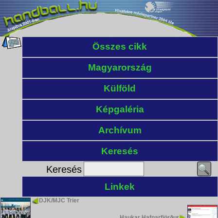
Összes cikk
Magyarország
Külföld
Képgaléria
Archívum
Keresés
Keresés
Linkek
DJK/MJC Trier
Haukar Hafnarfjörður