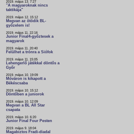
2019. május 13. 7:27
"A magyaroknak nincs
taktikája"
2019. május 12. 15:12
Megvan az ötödik BL-
győzelem is!
2019. május 11. 22:16
Junior Final4-győztesek a
magyarok
2019. május 11. 20:40
Felülhet a trónra a Siófok
2019. május 11. 15:05
Lehengerlő játékkal döntős a
Győr
2019. május 10. 19:09
Móváron is kikapott a
Békéscsaba
2019. május 10. 15:12
Döntőben a juniorok
2019. május 10. 12:09
Megvan a BL All Star
csapata
2019. május 10. 6:20
Junior Final Four Pesten
2019. május 9. 18:04
Magabiztos Fradi-diadal