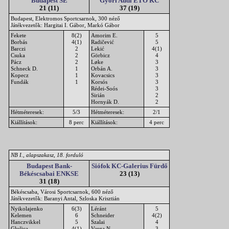
Budapest SE
Győri Audi ETO KC
21 (11)
37 (19)
Budapest, Elektromos Sportcsarnok, 300 néző
Játékvezetők: Hargitai I. Gábor, Markó Gábor
Fekete
8(2)
Amorim E.
5
Borbás
4(1)
Radičević
5
Barczi
2
Lekić
4(1)
Csuka
2
Görbicz
4
Pácz
2
Løke
3
Schneck D.
1
Orbán A.
3
Kopecz
1
Kovacsics
3
Fundák
1
Korsós
3
Rédei-Soós
3
Sirián
2
Hornyák D.
2
Hétméteresek:
5/3
Hétméteresek:
2/1
Kiállítások:
8 perc
Kiállítások:
4 perc
NB I., alapszakasz, 18. forduló
Budapest Bank-
Siófok KC-Galerius Fürdő
Békéscsabai ENKSE
23 (13)
31 (18)
Békéscsaba, Városi Sportcsarnok, 600 néző
Játékvezetők: Baranyi Antal, Szloska Krisztián
Nyikolajenko
6(3)
Léránt
5
Kelemen
6
Schneider
4(2)
Hanczvikkel
5
Szalai
4
Glušica
4(1)
Varga N.
3