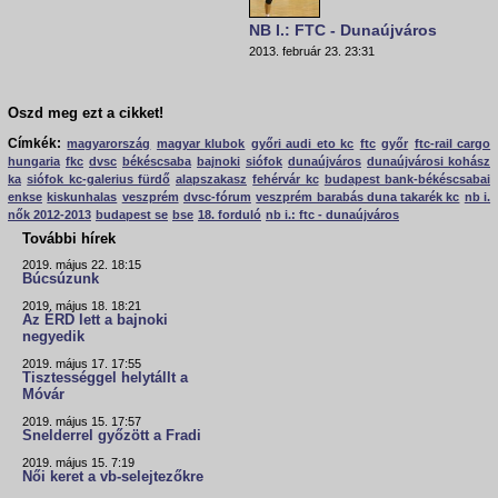
NB I.: FTC - Dunaújváros
2013. február 23. 23:31
Oszd meg ezt a cikket!
Címkék:
magyarország
magyar klubok
győri audi eto kc
ftc
győr
ftc-rail cargo
hungaria
fkc
dvsc
békéscsaba
bajnoki
siófok
dunaújváros
dunaújvárosi kohász
ka
siófok kc-galerius fürdő
alapszakasz
fehérvár kc
budapest bank-békéscsabai
enkse
kiskunhalas
veszprém
dvsc-fórum
veszprém barabás duna takarék kc
nb i.
nők 2012-2013
budapest se
bse
18. forduló
nb i.: ftc - dunaújváros
További hírek
2019. május 22. 18:15
Búcsúzunk
2019. május 18. 18:21
Az ÉRD lett a bajnoki
negyedik
2019. május 17. 17:55
Tisztességgel helytállt a
Móvár
2019. május 15. 17:57
Snelderrel győzött a Fradi
2019. május 15. 7:19
Női keret a vb-selejtezőkre