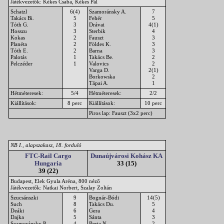
Játékvezetők: Kékes Csaba, Kékes Pál
Schatzl
6(4)
Szamoránsky A.
7
Takács Bi.
5
Fehér
5
Tóth G.
3
Drávai
4(1)
Hosszu
3
Sterbik
4
Kokas
2
Fauszt
3
Planéta
2
Földes K.
3
Tóth E.
2
Barna
3
Palotás
1
Takács Be.
2
Pelczéder
1
Valovics
2
Varga D.
2(1)
Borkowska
2
Tápai A.
1
Hétméteresek:
5/4
Hétméteresek:
2/2
Kiállítások:
8 perc
Kiállítások:
10 perc
Piros lap: Fauszt (3x2 perc)
NB I., alapszakasz, 18. forduló
FTC-Rail Cargo
Dunaújvárosi Kohász KA
Hungaria
33 (15)
39 (22)
Budapest, Elek Gyula Aréna, 800 néző
Játékvezetők: Natkai Norbert, Szalay Zoltán
Szucsánszki
9
Bognár-Bódi
14(5)
Such
8
Takács Du.
5
Deáki
6
Gera
4
Dajka
5
Sánta
3
Szamoránsky P.
4
Berta N.
2