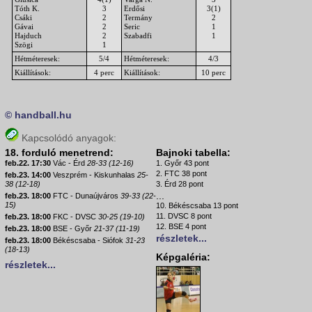
Tóth K.
3
Erdősi
3(1)
Csáki
2
Termány
2
Gávai
2
Seric
1
Hajduch
2
Szabadfi
1
Szögi
1
Hétméteresek:
5/4
Hétméteresek:
4/3
Kiállítások:
4 perc
Kiállítások:
10 perc
© handball.hu
Kapcsolódó anyagok:
18. forduló menetrend:
Bajnoki tabella:
feb.22. 17:30
Vác - Érd
28-33 (12-16)
1. Győr 43 pont
2. FTC 38 pont
feb.23. 14:00
Veszprém - Kiskunhalas
25-
38 (12-18)
3. Érd 28 pont
...
feb.23. 18:00
FTC - Dunaújváros
39-33 (22-
15)
10. Békéscsaba 13 pont
11. DVSC 8 pont
feb.23. 18:00
FKC - DVSC
30-25 (19-10)
12. BSE 4 pont
feb.23. 18:00
BSE - Győr
21-37 (11-19)
részletek...
feb.23. 18:00
Békéscsaba - Siófok
31-23
(18-13)
Képgaléria:
részletek...