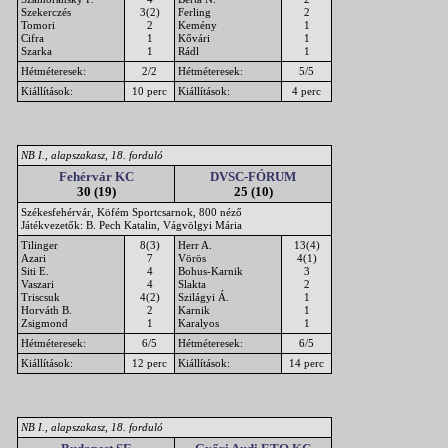
Szekerczés
3(2)
Ferling
2
Tomori
2
Kemény
1
Cifra
1
Kővári
1
Szarka
1
Rádl
1
Hétméteresek:
2/2
Hétméteresek:
5/5
Kiállítások:
10 perc
Kiállítások:
4 perc
NB I., alapszakasz, 18. forduló
Fehérvár KC
DVSC-FÓRUM
30 (19)
25 (10)
Székesfehérvár, Köfém Sportcsarnok, 800 néző
Játékvezetők: B. Pech Katalin, Vágvölgyi Mária
Tilinger
8(3)
Herr A.
13(4)
Azari
7
Vörös
4(1)
Siti E.
4
Bohus-Karnik
3
Vaszari
4
Slakta
2
Triscsuk
4(2)
Szilágyi Á.
1
Horváth B.
2
Karnik
1
Zsigmond
1
Karalyos
1
Hétméteresek:
6/5
Hétméteresek:
6/5
Kiállítások:
12 perc
Kiállítások:
14 perc
NB I., alapszakasz, 18. forduló