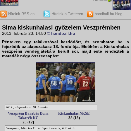
Híreink RSS-en
Híreink a Twitteren
handball.hu blog
Sima kiskunhalasi győzelem Veszprémben
2013. február 23. 14:50
© handball.hu
Pénteken egy találkozóval kezdődött, és szombaton be is
fejeződik az
alapszakasz 18. forduló
ja. Elsőként a Kiskunhalas
veszprémi vendégjátékára került sor, majd este rendezték a
maradék négy összecsapást.
NB I., alapszakasz, 18. forduló
Veszprém Barabás Duna
Kiskunhalas NKSE
Takarék KC
38 (18)
25 (12)
Veszprém, Március 15. úti Sportcsarnok, 400 néző