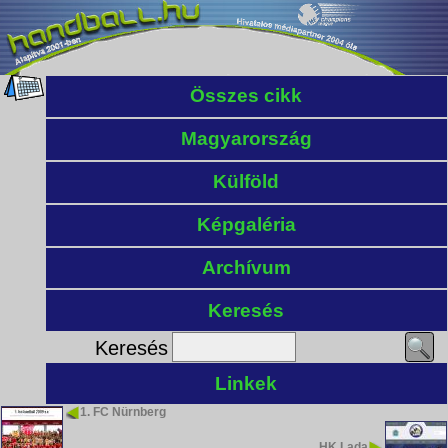
Összes cikk
Magyarország
Külföld
Képgaléria
Archívum
Keresés
Keresés
Linkek
1. FC Nürnberg
HK Lada