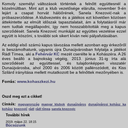
Komoly személyi változások történtek a felnőtt együttesnél a
közelmúltban. Mint azt a klub vezetősége elárulta, november 9-én
lejárt a csapat horvát hálóőrének, Sanela Knezović-nak a
próbaszerződése. A klubvezetés és a játékos ezt követően közösen
áttekintette az elmúlt időszak tapasztalatait, ám a folytatásról már
nem tudtak megállapodni, így nem hosszabbították meg a kapus
szerződését. Sanela Knezović munkáját az együttes vezetése ezzel
együtt is köszöni, s további sok sikert kíván neki pályafutásában.
Az eddigi első számú kapus távozása mellett azonban egy érkezőről
is beszámolhatunk, ugyanis újra Dunaújvárosban folytatja a játékot
Rádl Tímea, aki a
Fehérvár KC
mezét cserélte le a Kohászéra. A 26
éves beálló a bajnokság végéig, 2013. június 31-ig írta alá
szerződését az együttessel, és tulajdonképpen visszatér
Dunaújvárosba, ahol 2000 és 2006 között pallérozódott, és Kiss
Szilárd irányítása mellett mutatkozott be a felnőttek mezőnyében is.
Forrás:
www.kohaszkezi.hu
Oszd meg ezt a cikket!
Címkék:
magyarország
magyar klubok
dunaújváros
dunaújvárosi kohász ka
kohász
knezović
rádl
rádl tímea
sanela knezovic
További hírek
2019. május 22. 18:15
Búcsúzunk