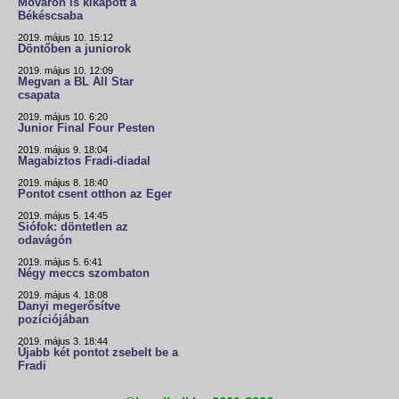
Móváron is kikapott a
Békéscsaba
2019. május 10. 15:12
Döntőben a juniorok
2019. május 10. 12:09
Megvan a BL All Star
csapata
2019. május 10. 6:20
Junior Final Four Pesten
2019. május 9. 18:04
Magabiztos Fradi-diadal
2019. május 8. 18:40
Pontot csent otthon az Eger
2019. május 5. 14:45
Siófok: döntetlen az
odavágón
2019. május 5. 6:41
Négy meccs szombaton
2019. május 4. 18:08
Danyi megerősítve
pozíciójában
2019. május 3. 18:44
Újabb két pontot zsebelt be a
Fradi