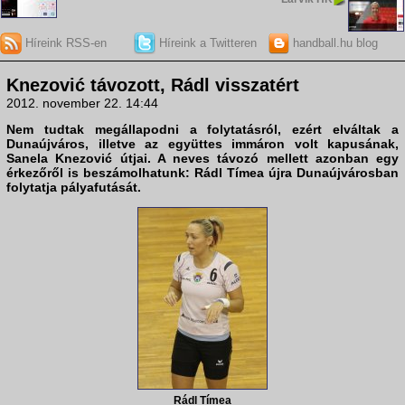
Híreink RSS-en
Híreink a Twitteren
handball.hu blog
Knezović távozott, Rádl visszatért
2012. november 22. 14:44
Nem tudtak megállapodni a folytatásról, ezért elváltak a
Dunaújváros
, illetve az együttes immáron volt kapusának,
Sanela Knezović
útjai. A neves távozó mellett azonban egy
érkezőről is beszámolhatunk:
Rádl Tímea
újra Dunaújvárosban
folytatja pályafutását.
Rádl Tímea