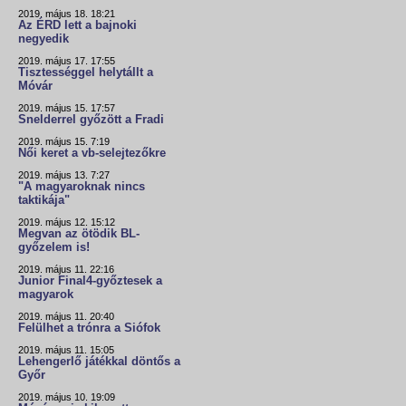
2019. május 18. 18:21
Az ÉRD lett a bajnoki
negyedik
2019. május 17. 17:55
Tisztességgel helytállt a
Móvár
2019. május 15. 17:57
Snelderrel győzött a Fradi
2019. május 15. 7:19
Női keret a vb-selejtezőkre
2019. május 13. 7:27
"A magyaroknak nincs
taktikája"
2019. május 12. 15:12
Megvan az ötödik BL-
győzelem is!
2019. május 11. 22:16
Junior Final4-győztesek a
magyarok
2019. május 11. 20:40
Felülhet a trónra a Siófok
2019. május 11. 15:05
Lehengerlő játékkal döntős a
Győr
2019. május 10. 19:09