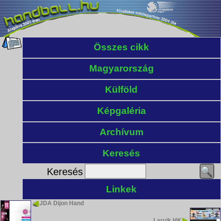
Összes cikk
Magyarország
Külföld
Képgaléria
Archívum
Keresés
Keresés
Linkek
JDA Dijon Hand
Larvik HK