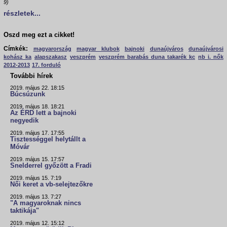
9)
részletek...
Oszd meg ezt a cikket!
Címkék:
magyarország
magyar klubok
bajnoki
dunaújváros
dunaújvárosi
kohász ka
alapszakasz
veszprém
veszprém barabás duna takarék kc
nb i. nők
2012-2013
17. forduló
További hírek
2019. május 22. 18:15
Búcsúzunk
2019. május 18. 18:21
Az ÉRD lett a bajnoki
negyedik
2019. május 17. 17:55
Tisztességgel helytállt a
Móvár
2019. május 15. 17:57
Snelderrel győzött a Fradi
2019. május 15. 7:19
Női keret a vb-selejtezőkre
2019. május 13. 7:27
"A magyaroknak nincs
taktikája"
2019. május 12. 15:12