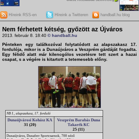
Híreink RSS-en
Híreink a Twitteren
handball.hu blog
Nem férhetett kétség, győzött az Újváros
2013. február 8. 18:40
© handball.hu
Pénteken egy találkozóval folytatódott az alapszakasz 17.
fordulója, mikor is a Dunaújváros a Veszprém gárdáját fogadta.
Egy félidő alatt már kilencgólos vezetésre tett szert a hazai
csapat, s a végére is kitartott a tetemesebb előny.
NB I., alapszakasz, 17. forduló
Dunaújvárosi Kohász KA
Veszprém Barabás Duna
31 (20)
Takarék KC
25 (11)
Dunaújváros, Dunaferr Sportcsarnok, 700 néző