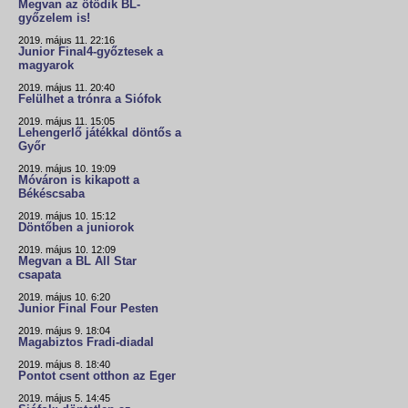
Megvan az ötödik BL-
győzelem is!
2019. május 11. 22:16
Junior Final4-győztesek a
magyarok
2019. május 11. 20:40
Felülhet a trónra a Siófok
2019. május 11. 15:05
Lehengerlő játékkal döntős a
Győr
2019. május 10. 19:09
Móváron is kikapott a
Békéscsaba
2019. május 10. 15:12
Döntőben a juniorok
2019. május 10. 12:09
Megvan a BL All Star
csapata
2019. május 10. 6:20
Junior Final Four Pesten
2019. május 9. 18:04
Magabiztos Fradi-diadal
2019. május 8. 18:40
Pontot csent otthon az Eger
2019. május 5. 14:45