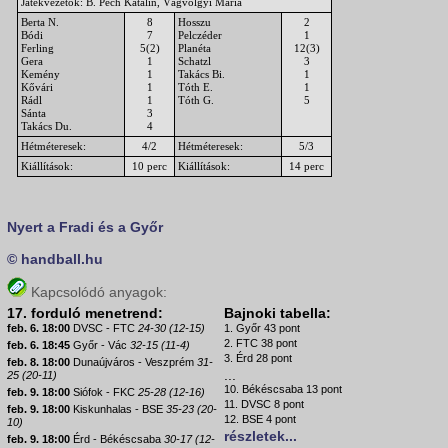
Játékvezetők: B. Pech Katalin, Vágvölgyi Mária
Berta N.
8
Hosszu
2
Bódi
7
Pelczéder
1
Ferling
5(2)
Planéta
12(3)
Gera
1
Schatzl
3
Kemény
1
Takács Bi.
1
Kővári
1
Tóth E.
1
Rádl
1
Tóth G.
5
Sánta
3
Takács Du.
4
Hétméteresek:
4/2
Hétméteresek:
5/3
Kiállítások:
10 perc
Kiállítások:
14 perc
Nyert a Fradi és a Győr
© handball.hu
Kapcsolódó anyagok:
17. forduló menetrend:
Bajnoki tabella:
feb. 6. 18:00
DVSC - FTC
24-30 (12-15)
1. Győr 43 pont
2. FTC 38 pont
feb. 6. 18:45
Győr - Vác
32-15 (11-4)
3. Érd 28 pont
feb. 8. 18:00
Dunaújváros - Veszprém
31-
...
25 (20-11)
10. Békéscsaba 13 pont
feb. 9. 18:00
Siófok - FKC
25-28 (12-16)
11. DVSC 8 pont
feb. 9. 18:00
Kiskunhalas - BSE
35-23 (20-
12. BSE 4 pont
10)
részletek...
feb. 9. 18:00
Érd - Békéscsaba
30-17 (12-