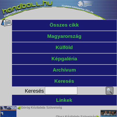
Összes cikk
Magyarország
Külföld
Képgaléria
Archívum
Keresés
Keresés
Linkek
Görög Kézilabda Szövetség
Olasz Kézilabda Szövetség