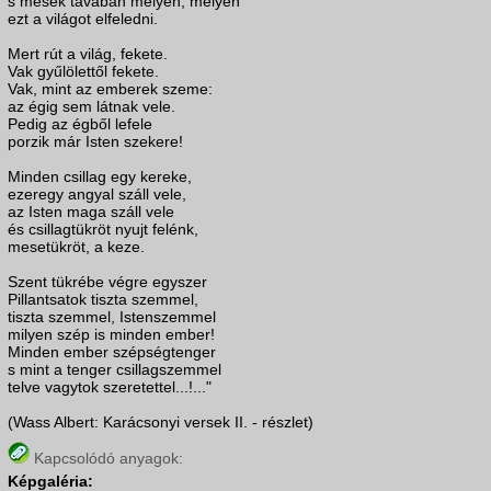
s mesék tavában mélyen, mélyen
ezt a világot elfeledni.
Mert rút a világ, fekete.
Vak gyűlölettől fekete.
Vak, mint az emberek szeme:
az égig sem látnak vele.
Pedig az égből lefele
porzik már Isten szekere!
Minden csillag egy kereke,
ezeregy angyal száll vele,
az Isten maga száll vele
és csillagtükröt nyujt felénk,
mesetükröt, a keze.
Szent tükrébe végre egyszer
Pillantsatok tiszta szemmel,
tiszta szemmel, Istenszemmel
milyen szép is minden ember!
Minden ember szépségtenger
s mint a tenger csillagszemmel
telve vagytok szeretettel...!..."
(Wass Albert: Karácsonyi versek II. - részlet)
Kapcsolódó anyagok:
Képgaléria: