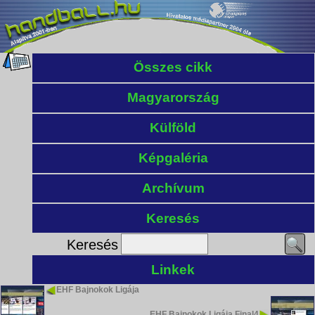
Összes cikk
Magyarország
Külföld
Képgaléria
Archívum
Keresés
Keresés
Linkek
EHF Bajnokok Ligája
EHF Bajnokok Ligája Final4