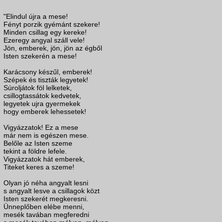
"Elindul újra a mese!
Fényt porzik gyémánt szekere!
Minden csillag egy kereke!
Ezeregy angyal száll vele!
Jön, emberek, jön, jön az égből
Isten szekerén a mese!
Karácsony készűl, emberek!
Szépek és tiszták legyetek!
Súroljátok föl lelketek,
csillogtassátok kedvetek,
legyetek ujra gyermekek
hogy emberek lehessetek!
Vigyázzatok! Ez a mese
már nem is egészen mese.
Belőle az Isten szeme
tekint a földre lefele.
Vigyázzatok hát emberek,
Titeket keres a szeme!
Olyan jó néha angyalt lesni
s angyalt lesve a csillagok közt
Isten szekerét megkeresni.
Ünneplőben elébe menni,
mesék tavában megferedni