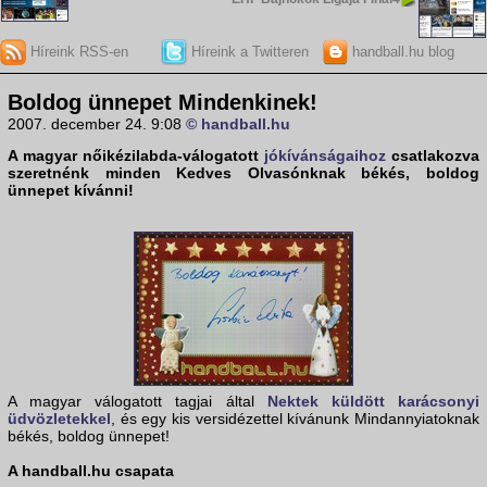
Híreink RSS-en
Híreink a Twitteren
handball.hu blog
Boldog ünnepet Mindenkinek!
2007. december 24. 9:08
© handball.hu
A magyar nőikézilabda-válogatott
jókívánságaihoz
csatlakozva
szeretnénk minden Kedves Olvasónknak
békés, boldog
ünnepet
kívánni!
A magyar válogatott tagjai által
Nektek küldött karácsonyi
üdvözletekkel
, és egy kis versidézettel kívánunk Mindannyiatoknak
békés, boldog ünnepet!
A handball.hu csapata