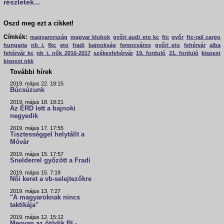
részletek...
Oszd meg ezt a cikket!
Címkék:
magyarország
magyar klubok
győri audi eto kc
ftc
győr
ftc-rail cargo
hungaria
nb i.
fkc
eto
fradi
bajnokság
ferencváros
győri eto
fehérvár
alba
fehérvár kc
nb i. nők 2016-2017
székesfehérvár
19. forduló
21. forduló
kispest
kispest nkk
További hírek
2019. május 22. 18:15
Búcsúzunk
2019. május 18. 18:21
Az ÉRD lett a bajnoki
negyedik
2019. május 17. 17:55
Tisztességgel helytállt a
Móvár
2019. május 15. 17:57
Snelderrel győzött a Fradi
2019. május 15. 7:19
Női keret a vb-selejtezőkre
2019. május 13. 7:27
"A magyaroknak nincs
taktikája"
2019. május 12. 15:12
Megvan az ötödik BL-