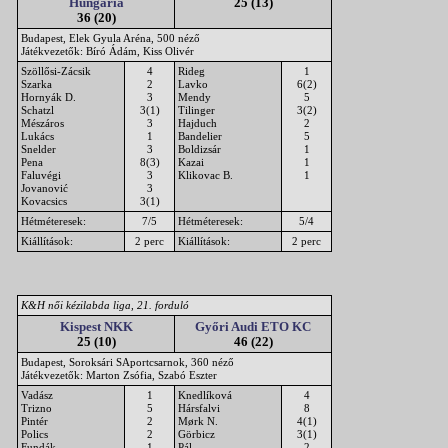
Hungaria
25 (13)
36 (20)
Budapest, Elek Gyula Aréna, 500 néző
Játékvezetők: Bíró Ádám, Kiss Olivér
Szöllősi-Zácsik
4
Rideg
1
Szarka
2
Lavko
6(2)
Hornyák D.
3
Mendy
5
Schatzl
3(1)
Tilinger
3(2)
Mészáros
3
Hajduch
2
Lukács
1
Bandelier
5
Snelder
3
Boldizsár
1
Pena
8(3)
Kazai
1
Faluvégi
3
Klikovac B.
1
Jovanović
3
Kovacsics
3(1)
Hétméteresek:
7/5
Hétméteresek:
5/4
Kiállítások:
2 perc
Kiállítások:
2 perc
K&H női kézilabda liga, 21. forduló
Kispest NKK
Győri Audi ETO KC
25 (10)
46 (22)
Budapest, Soroksári SAportcsarnok, 360 néző
Játékvezetők: Marton Zsófia, Szabó Eszter
Vadász
1
Knedlíková
4
Trizno
5
Hársfalvi
8
Pintér
2
Mørk N.
4(1)
Polics
2
Görbicz
3(1)
Fundák
1
Pál
2