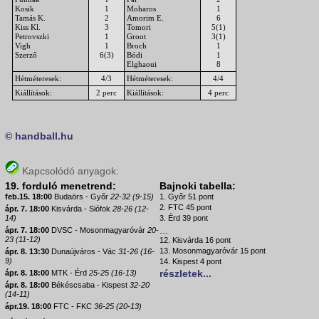
Kosik
1
Moharos
1
Tamás K.
2
Amorim E.
6
Kiss Kl.
3
Tomori
5(1)
Petrovszki
1
Groot
3(1)
Vigh
1
Broch
1
Szerző
6(3)
Bódi
1
Elghaoui
8
Hétméteresek:
4/3
Hétméteresek:
4/4
Kiállítások:
2 perc
Kiállítások:
4 perc
© handball.hu
Kapcsolódó anyagok:
19. forduló menetrend:
Bajnoki tabella:
feb.15. 18:00
Budaörs - Győr
22-32 (9-15)
1. Győr 51 pont
2. FTC 45 pont
ápr. 7. 18:00
Kisvárda - Siófok
28-26 (12-
14)
3. Érd 39 pont
...
ápr. 7. 18:00
DVSC - Mosonmagyaróvár
20-
23 (11-12)
12. Kisvárda 16 pont
13. Mosonmagyaróvár 15 pont
ápr. 8. 13:30
Dunaújváros - Vác
31-26 (16-
9)
14. Kispest 4 pont
részletek...
ápr. 8. 18:00
MTK - Érd
25-25 (16-13)
ápr. 8. 18:00
Békéscsaba - Kispest
32-20
(14-11)
ápr.19. 18:00
FTC - FKC
36-25 (20-13)