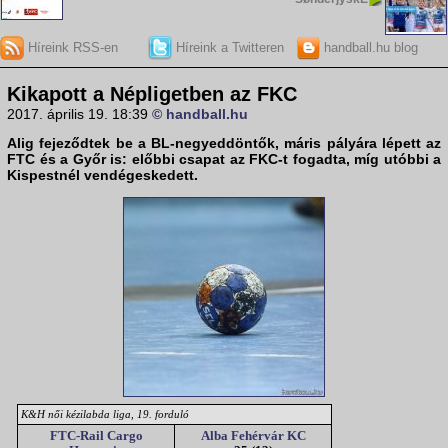
Híreink RSS-en
Híreink a Twitteren
handball.hu blog
Kikapott a Népligetben az FKC
2017. április 19. 18:39
© handball.hu
Alig fejeződtek be a BL-negyeddöntők, máris pályára lépett az
FTC és a Győr is: előbbi csapat az FKC-t fogadta, míg utóbbi a
Kispestnél vendégeskedett.
K&H női kézilabda liga, 19. forduló
FTC-Rail Cargo
Alba Fehérvár KC