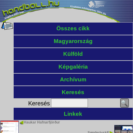
Összes cikk
Magyarország
Külföld
Képgaléria
Archívum
Keresés
Keresés
Linkek
Haukar Hafnarfjörður
SønderjyskE