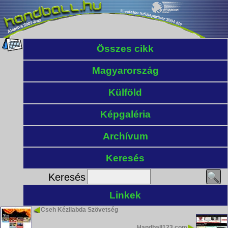
Összes cikk
Magyarország
Külföld
Képgaléria
Archívum
Keresés
Keresés
Linkek
Cseh Kézilabda Szövetség
Handball123.com