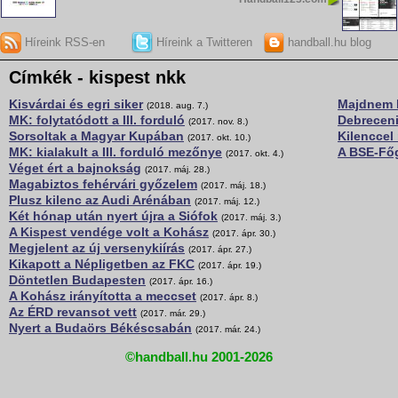
Híreink RSS-en
Híreink a Twitteren
handball.hu blog
Címkék - kispest nkk
Kisvárdai és egri siker
Majdnem h
(2018. aug. 7.)
MK: folytatódott a III. forduló
Debreceni
(2017. nov. 8.)
Sorsoltak a Magyar Kupában
Kilenccel 
(2017. okt. 10.)
MK: kialakult a III. forduló mezőnye
A BSE-Főg
(2017. okt. 4.)
Véget ért a bajnokság
(2017. máj. 28.)
Magabiztos fehérvári győzelem
(2017. máj. 18.)
Plusz kilenc az Audi Arénában
(2017. máj. 12.)
Két hónap után nyert újra a Siófok
(2017. máj. 3.)
A Kispest vendége volt a Kohász
(2017. ápr. 30.)
Megjelent az új versenykiírás
(2017. ápr. 27.)
Kikapott a Népligetben az FKC
(2017. ápr. 19.)
Döntetlen Budapesten
(2017. ápr. 16.)
A Kohász irányította a meccset
(2017. ápr. 8.)
Az ÉRD revansot vett
(2017. már. 29.)
Nyert a Budaörs Békéscsabán
(2017. már. 24.)
©handball.hu 2001-2026