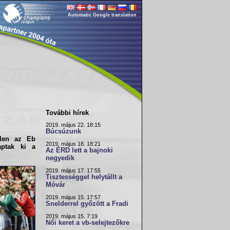
Automatic Google translation
További hírek
2019. május 22. 18:15
Búcsúzunk
llen az
Eb
2019. május 18. 18:21
ptak ki a
Az ÉRD lett a bajnoki
negyedik
2019. május 17. 17:55
Tisztességgel helytállt a
Móvár
2019. május 15. 17:57
Snelderrel győzött a Fradi
2019. május 15. 7:19
Női keret a vb-selejtezőkre