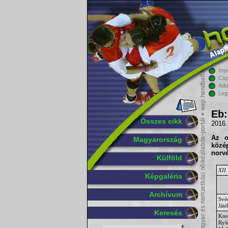
Imp
Cop
Add
Leg
Eb:
Összes cikk
2016.
Az o
Magyarország
közé
norvé
Külföld
XII.
Képgaléria
Archívum
Své
Ját
Keresés
Kne
Ryš