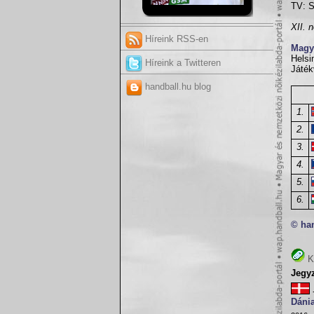
TV: S
XII. 
Híreink RSS-en
Magy
Helsi
Híreink a Twitteren
Játék
handball.hu blog
1.
2.
3.
4.
5.
6.
© ha
K
Jegy
Dánia