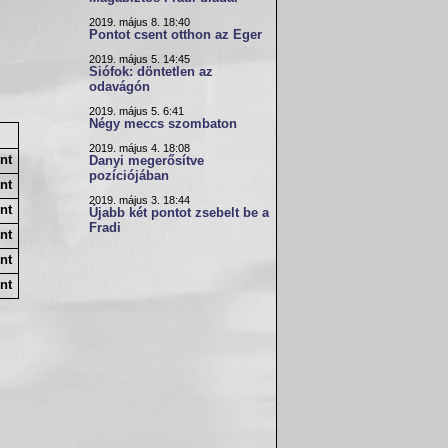
2019. május 8. 18:40
Pontot csent otthon az Eger
2019. május 5. 14:45
Siófok: döntetlen az
odavágón
2019. május 5. 6:41
Négy meccs szombaton
2019. május 4. 18:08
nt
Danyi megerősítve
pozíciójában
nt
2019. május 3. 18:44
nt
Újabb két pontot zsebelt be a
Fradi
nt
nt
nt