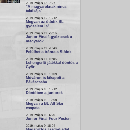
2019. május 13. 7:27
"A magyaroknak nincs
taktikája"
2019. május 12. 15:12
Megvan az ötödik BL-
győzelem is!
2019. május 11. 22:16
Junior Final4-győztesek a
magyarok
2019. május 11. 20:40
Felülhet a trónra a Siófok
2019. május 11. 15:05
Lehengerlő játékkal döntős a
Győr
2019. május 10. 19:09
Móváron is kikapott a
Békéscsaba
2019. május 10. 15:12
Döntőben a juniorok
2019. május 10. 12:09
Megvan a BL All Star
csapata
2019. május 10. 6:20
Junior Final Four Pesten
2019. május 9. 18:04
Magabiztos Fradi-diadal