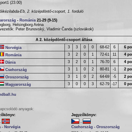
port1 (23.00)
nőikézilabda-Eb, 2. középdöntő-csoport, 1. forduló
arország
-
Románia
21-29 (9-15)
ngborg, Helsingborg Aréna
vezetők: Peter Brunovský, Vladimir Čanda (szlovákok)
A 2. középdöntő-csoport állása
3
3
0
0
68-62
6
6 po
Norvégia
3
2
0
1
72-61
11
4 po
Románia
3
2
0
1
76-70
6
4 po
Dánia
3
1
0
2
80-81
-1
2 po
Csehország
3
1
0
2
64-69
-5
2 po
Oroszország
3
0
0
3
62-79
-17
0 po
Magyarország
ndball.hu
apcsolódó anyagok:
zőkönyv:
Jegyzőkönyv:
-
-
 - Norvégia
Csehország - Oroszország