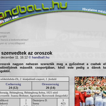
resszum
yright
 hozzá a kedvencekhez!
yen ez a kezdőlapom!
 szenvedtek az oroszok
 december 11. 16:12
© handball.hu
roszok nagyon nehezen szerezték meg a győzelmet a csehek e
pdöntőjének
második csoportjában, késő este pedig a dánok ka
goktól.
 nőikézilabda-Eb, 2. középdöntő-csoport, 1. forduló
Csehország
Oroszország
24 (12)
26 (14)
dország, Helsingborg, Helsingborg Aréna, 1021 néző
ékvezetők: Joanna Brehmer, Agnieszka Skowronek (lengyelek)
dlíková
2
Dmitrijeva D.
3
ánková
1
Szeny
4(2)