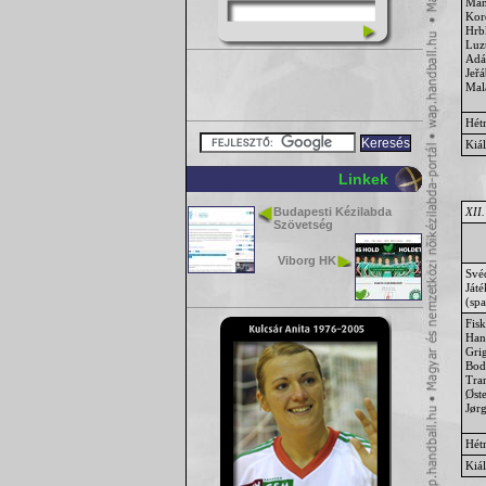
Maň
Kor
Hrb
Luz
Ad
Jeř
Mal
Hét
Kiál
Linkek
XII.
Budapesti Kézilabda
Szövetség
Viborg HK
Své
Ját
(sp
Fisk
Han
Gri
Bod
Tra
Øste
Jør
Hét
Kiál