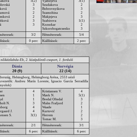
áková
5(2)
Vjahirjeva
3(1)
dovská
3
Szudakova
2
ková
3
Bobrovnyikova
3
umová
2
Szamohina
2
ámková
2
Makjejeva
3
ábková
3
Szabirova
1(1)
á
3
Kozsokar
2
Szkorobogatcsenko
3
méteresek:
3/2
Hétméteresek:
5/4
lítások:
0 perc
Kiállítások:
2 perc
 nőikézilabda-Eb, 2. középdöntő-csoport, 1. forduló
Dánia
Norvégia
20 (9)
22 (14)
dország, Helsingborg, Helsingborg Aréna, 2553 néző
ékvezetők: Andreu Marín Lorente, Ignacio García Serradilla
anyolok)
er
4
Kristiansen V.
4
sen
1
Mørk N.
5(1)
gel
1
Bredal Oftedal
3
holt N.
3
Malm Frafjord
2
nborg
4
Waade
1
rgaard J.
4
Kurtović
2
gensen S.
3(1)
Herrem
2
Tomac M.
3
méteresek:
2/1
Hétméteresek:
3/1
lítások:
6 perc
Kiállítások:
6 perc