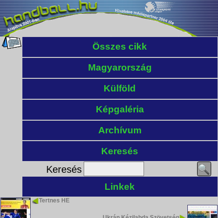
Összes cikk
Magyarország
Külföld
Képgaléria
Archívum
Keresés
Keresés
Linkek
Tertnes HE
Ukrán Kézilabda Szövetség