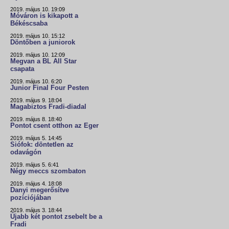
2019. május 10. 19:09
Móváron is kikapott a
Békéscsaba
2019. május 10. 15:12
Döntőben a juniorok
2019. május 10. 12:09
Megvan a BL All Star
csapata
2019. május 10. 6:20
Junior Final Four Pesten
2019. május 9. 18:04
Magabiztos Fradi-diadal
2019. május 8. 18:40
Pontot csent otthon az Eger
2019. május 5. 14:45
Siófok: döntetlen az
odavágón
2019. május 5. 6:41
Négy meccs szombaton
2019. május 4. 18:08
Danyi megerősítve
pozíciójában
2019. május 3. 18:44
Újabb két pontot zsebelt be a
Fradi