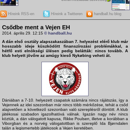
Híreink RSS-en
Híreink a Twitteren
handball.hu blog
Csődbe ment a Vejen EH
2014. április 29. 12:15
© handball.hu
A dán első osztály alapszakaszában 7. helyezést elérő klub már
hosszabb ideje küszködött finanszírozási problémákkal, a
hétfő esti elnökségi ülésen pedig belátták: nincs tovább. A
klub helyett jövőre az amúgy kieső Nykøbing veheti át.
Dániában a 7-10. helyezett csapatok számára nincs rájátszás, így a
Vejennek az idei szezonban már nincs több mérkőzése, tehát a csőd
alapvetően a következő szezonban való szereplésről döntött. A klub
játékosai szabadon igazolhatóvá válnak. Igazán nagy név nincs
köztük, a dán válogatott kapusa, Rikke Poulsen, illetve a korábban a
Viborgban és a norvég válogatottban is szereplő Ida Bjørndalen
talán a legismertebb játékosok a Vejen keretében.