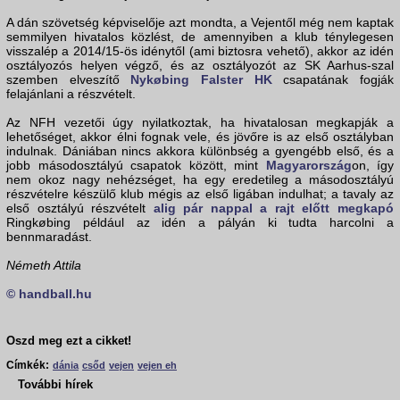
A dán szövetség képviselője azt mondta, a Vejentől még nem kaptak
semmilyen hivatalos közlést, de amennyiben a klub ténylegesen
visszalép a 2014/15-ös idénytől (ami biztosra vehető), akkor az idén
osztályozós helyen végző, és az osztályozót az SK Aarhus-szal
szemben elveszítő
Nykøbing Falster HK
csapatának fogják
felajánlani a részvételt.
Az NFH vezetői úgy nyilatkoztak, ha hivatalosan megkapják a
lehetőséget, akkor élni fognak vele, és jövőre is az első osztályban
indulnak. Dániában nincs akkora különbség a gyengébb első, és a
jobb másodosztályú csapatok között, mint
Magyarország
on, így
nem okoz nagy nehézséget, ha egy eredetileg a másodosztályú
részvételre készülő klub mégis az első ligában indulhat; a tavaly az
első osztályú részvételt
alig pár nappal a rajt előtt megkapó
Ringkøbing például az idén a pályán ki tudta harcolni a
bennmaradást.
Németh Attila
© handball.hu
Oszd meg ezt a cikket!
Címkék:
dánia
csőd
vejen
vejen eh
További hírek