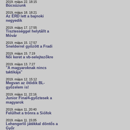
2019. május 22. 18:15
Búcsúzunk
2019. május 18. 18:21
Az ÉRD lett a bajnoki
negyedik
2019. május 17. 17:55
Tisztességgel helytállt a
Móvár
2019. május 15. 17:57
Snelderrel győzött a Fradi
2019. május 15. 7:19
Női keret a vb-selejtezőkre
2019. május 13. 7:27
"A magyaroknak nincs
taktikája"
2019. május 12. 15:12
Megvan az ötödik BL-
győzelem is!
2019. május 11. 22:16
Junior Final4-győztesek a
magyarok
2019. május 11. 20:40
Felülhet a trónra a Siófok
2019. május 11. 15:05
Lehengerlő játékkal döntős a
Győr