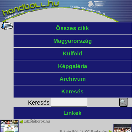
Összes cikk
Magyarország
Külföld
Képgaléria
Archívum
Keresés
Keresés
Linkek
Edzőtáborok.hu
Fekete Gólyák KC Szekszárd