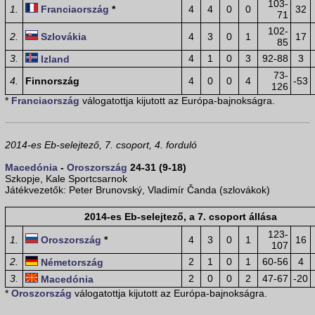
103-
1.
Franciaország
*
4
4
0
0
32
71
102-
2.
Szlovákia
4
3
0
1
17
85
3.
4
1
0
3
92-88
3
Izland
73-
4.
Finnország
4
0
0
4
-53
126
*
Franciaország
válogatottja kijutott az Európa-bajnokságra.
2014-es Eb-selejtező, 7. csoport, 4. forduló
Macedónia
-
Oroszország
24-31 (9-18)
Szkopje, Kale Sportcsarnok
Játékvezetők: Peter Brunovský, Vladimír Čanda (szlovákok)
2014-es Eb-selejtező, a 7. csoport állása
123-
1.
Oroszország
*
4
3
0
1
16
107
2.
2
1
0
1
60-56
4
Németország
3.
2
0
0
2
47-67
-20
Macedónia
*
Oroszország
válogatottja kijutott az Európa-bajnokságra.