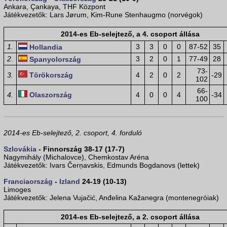
Ankara, Çankaya, THF Központ
Játékvezetők: Lars Jørum, Kim-Rune Stenhaugmo (norvégok)
2014-es Eb-selejtező, a 4. csoport állása
1.
3
3
0
0
87-52
35
Hollandia
2.
3
2
0
1
77-49
28
Spanyolország
73-
3.
Törökország
4
2
0
2
-29
102
66-
4.
Olaszország
4
0
0
4
-34
100
2014-es Eb-selejtező, 2. csoport, 4. forduló
Szlovákia
- Finnország 38-17 (17-7)
Nagymihály (Michalovce), Chemkostav Aréna
Játékvezetők: Ivars Čerņavskis, Edmunds Bogdanovs (lettek)
Franciaország
-
Izland
24-19 (10-13)
Limoges
Játékvezetők: Jelena Vujačić, Anđelina Kažanegra (montenegróiak)
2014-es Eb-selejtező, a 2. csoport állása