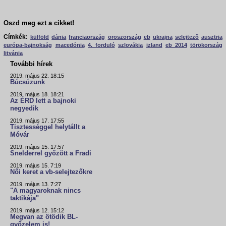
Oszd meg ezt a cikket!
Címkék:
külföld
dánia
franciaország
oroszország
eb
ukrajna
selejtező
ausztria
európa-bajnokság
macedónia
4. forduló
szlovákia
izland
eb 2014
törökország
litvánia
További hírek
2019. május 22. 18:15
Búcsúzunk
2019. május 18. 18:21
Az ÉRD lett a bajnoki
negyedik
2019. május 17. 17:55
Tisztességgel helytállt a
Móvár
2019. május 15. 17:57
Snelderrel győzött a Fradi
2019. május 15. 7:19
Női keret a vb-selejtezőkre
2019. május 13. 7:27
"A magyaroknak nincs
taktikája"
2019. május 12. 15:12
Megvan az ötödik BL-
győzelem is!