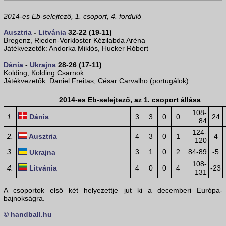
2014-es Eb-selejtező, 1. csoport, 4. forduló
Ausztria
-
Litvánia
32-22 (19-11)
Bregenz, Rieden-Vorkloster Kézilabda Aréna
Játékvezetők: Andorka Miklós, Hucker Róbert
Dánia
-
Ukrajna
28-26 (17-11)
Kolding, Kolding Csarnok
Játékvezetők: Daniel Freitas, César Carvalho (portugálok)
2014-es Eb-selejtező, az 1. csoport állása
108-
1.
Dánia
3
3
0
0
24
84
124-
2.
Ausztria
4
3
0
1
4
120
3.
3
1
0
2
84-89
-5
Ukrajna
108-
4.
Litvánia
4
0
0
4
-23
131
A csoportok első két helyezettje jut ki a decemberi Európa-
bajnokságra.
© handball.hu