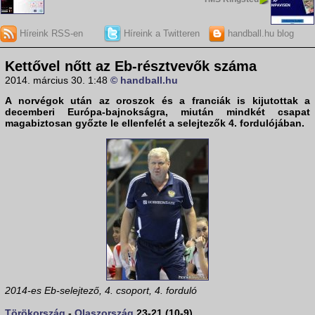
Híreink RSS-en
Híreink a Twitteren
handball.hu blog
Kettővel nőtt az Eb-résztvevők száma
2014. március 30. 1:48
© handball.hu
A norvégok után az oroszok és a franciák is kijutottak a
decemberi Európa-bajnokságra, miután mindkét csapat
magabiztosan győzte le ellenfelét a selejtezők 4. fordulójában.
2014-es Eb-selejtező, 4. csoport, 4. forduló
Törökország
-
Olaszország
23-21 (10-9)