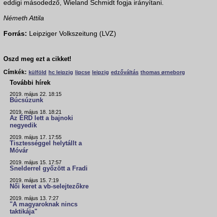
eddigi másodedző, Wieland Schmidt fogja irányítani.
Németh Attila
Forrás:
Leipziger Volkszeitung (LVZ)
Oszd meg ezt a cikket!
Címkék:
külföld
hc leipzig
lipcse
leipzig
edzőváltás
thomas ørneborg
További hírek
2019. május 22. 18:15
Búcsúzunk
2019. május 18. 18:21
Az ÉRD lett a bajnoki
negyedik
2019. május 17. 17:55
Tisztességgel helytállt a
Móvár
2019. május 15. 17:57
Snelderrel győzött a Fradi
2019. május 15. 7:19
Női keret a vb-selejtezőkre
2019. május 13. 7:27
"A magyaroknak nincs
taktikája"