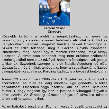
Karolina Szwed
Ørneborg
Közelebb kerülünk a probléma megoldásához, ha figyelembe
vesszük, hogy - szintén azonnali hatállyal - elküldték a klubtól az
irányító-átlövő, lengyel válogatott Karolina Szwed Ørneborgot is.
Szwed az edző felesége, még a Laczpol Gdynia csapatánál
ismerkedtek meg, onnét együtt mentek Odensébe, majd tavaly
Lipcsébe. A hivatalosan sehonnét meg nem erősített szóbeszéd
szerint igazából nem is az edzővel, hanem a feleségével volt gondja
a klubnak. Szwednek szerepe lehetett Natalie Augsburg idő előtti
távozásában, és őt látják amögött is, hogy a csapatkapitány, Szwed
válogatottbéli csapattársa, Karolina Kudłacz is a távozást fontolgatta.
A most 29 éves Kudłacz 2006 óta a HCL játékosa, 2016-ig szól a
szerződése, és mind ez idáig mindenki úgy gondolta, a teljes
pályafutását Lipcsében fogja eltölteni, ám az utóbbi hetekben
felmerült, hogy mégsem így lesz, a játékos a Viborggal tárgyalt a
hírek szerint. Az Ørneborg házaspár kényszerű távozása talán e
téren is új helyzetet hozhat.
Az év hátralévő részére a HCL nem keres új edzőt, a csapatot az