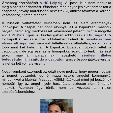
Ørneborg szerződését a
HC Leipzig
. A lipcsei klub nem indokolta
meg a szerződésbontást. Ørneborg még egy teljes évet sem töltött a
csapatnál, tavaly márciusban nevezték ki, amikor távozott a korábbi
vezetőedző, Stefan Madsen.
A hirtelen változtatást vélhetően nem az elért eredmények
indokolják. A csapat hét pont előnnyel áll a bajnokság második
helyén, pedig egy mérkőzéssel kevesebbet játszott, mint a mögötte
álló
TuS Metzingen
. A Bundesligában eddig csak a
Thüringer HC
-
tól kapott ki, és az is még októberben történt. A
Leverkusenben
elvesztett egy pont
sem volt feltétlenül vállalhatatlan, és annak is
több mint két hete már. A Bajnokok Ligájában utolsók lettek a
csoportban, de egyrészt az is hónapokkal ezelőtt történt, másrészt
akkor már-már páratlannak nevezhető
sérülés- illetve
betegséghullám sújtotta a csapatot
, amit erősebb játékoskerettel
is nehéz lett volna elviselni.
Negatívumként szerepelt az edző neve mellett, hogy megérti ugyan
a német beszédet, de ő maga csakis angolul kommunikál
mindenkivel a klubnál. A csapat külföldi játékosai mind jól beszélnek
németül, így az angol nyelv használata biztosan nem őmiattuk
indokolt. Azonban úgy tűnik, nem ez vezetett a hirtelen
szerződésbontáshoz.