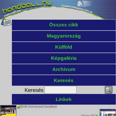
Összes cikk
Magyarország
Külföld
Képgaléria
Archívum
Keresés
Keresés
Linkek
BVB Dortmund Handball
Vasas SC