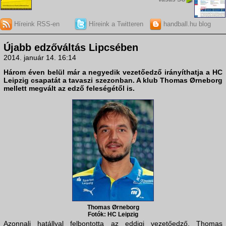
Híreink RSS-en
Híreink a Twitteren
handball.hu blog
Újabb edzőváltás Lipcsében
2014. január 14. 16:14
Három éven belül már a negyedik vezetőedző irányíthatja a
HC
Leipzig
csapatát a tavaszi szezonban. A klub
Thomas Ørneborg
mellett megvált az edző feleségétől is.
Thomas Ørneborg
Fotók: HC Leipzig
Azonnali hatállyal felbontotta az eddigi vezetőedző, Thomas