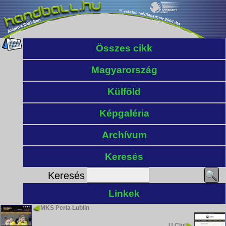
Összes cikk
Magyarország
Külföld
Képgaléria
Archívum
Keresés
Keresés
Linkek
MKS Perła Lublin
U Cluj