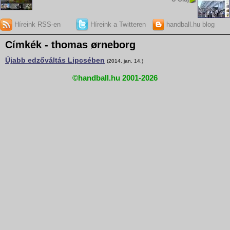
Híreink RSS-en
Híreink a Twitteren
handball.hu blog
Címkék - thomas ørneborg
Újabb edzőváltás Lipcsében
(2014. jan. 14.)
©handball.hu 2001-2026