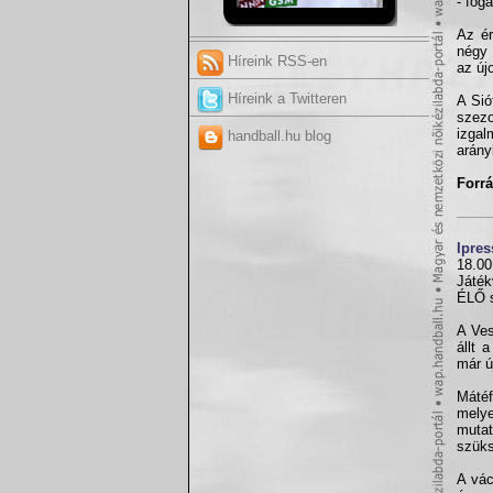
- fog
Az ér
négy 
Híreink RSS-en
az új
Híreink a Twitteren
A Sió
szezo
izga
handball.hu blog
arány
Forrá
Ipres
18.00
Játék
ÉLŐ 
A Ves
állt 
már ú
Mátéf
melye
mutat
szüks
A vác