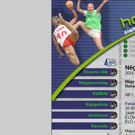
Imp
Cop
Add
Leg
Nég
Összes cikk
2014.
Négy 
Magyarország
Dunaú
Külföld
NB I.
Fehé
Képgaléria
18.00
Játék
Archívum
ÉLŐb
ÉLŐ 
Keresés
Máju