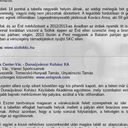
almazott.
diek 14 ponttal a tabella negyedik helyén állnak, az eddigi mérlegük hét
vereség, vagyis még nem játszottak döntetlent. A legutóbbi fordulóban öt gó
onc egriek otthonában. Legeredményesebb játékosuk Kovács Anna, aki 59 góln
fok és az Érd mérkőzéseit a 2012/2013-as évadban az érdiek nyerték itt is,
nnal korábban viszont a Siófok éppen az Érd ellen szerezte meg a bro
lmas párharc végén. 2013 őszén a Pest megyeiek a Balaton partján gy
ban a vérszegény támadójátékot nyújtó SKC ellen.
s:
www.siofokkc.hu
s Center-Vác
-
Dunaújvárosi Kohász KA
, Vác, Városi Sportcsarnok
vezetők: Tomecskó-Hunyadi Tamás, Unyatinszki Tamás
szöveges közvetítés:
www.onlajnok.com
zprém elleni szép sikert követően egy kis pihenőt kapott, ám a héten már 
a Dunaújvárosi Kohász Kézilabda Akadémia együttese, mely szombaton este
jabb bajnoki mérkőzésen lép pályára, ezúttal a Vác otthonában.
i Eszter tanítványai magasan a várakozások felett szerepelnek az idei
t a tabellán elfoglalt harmadik helyük mellett a pályán elért bravúros er
nak. Ahhoz azonban, hogy a szép sorozat folytatódjon, a hétvégén is b
ége az együttesnek.
i egylet a kissé nehézkes szezonkezdet után magára talált az alapszakas