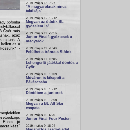
2019. május 13. 7:27
"A magyaroknak nincs
taktikája"
2019. május 12. 15:12
Megvan az ötödik BL-
Nagy pofonba
győzelem is!
helytállással
. A Győr más
2019. május 11. 22:16
dáznak, azaz
Junior Final4-győztesek a
k rajtunk. A
magyarok
kellett ez a
kossunk" -
2019. május 11. 20:40
Felülhet a trónra a Siófok
2019. május 11. 15:05
Lehengerlő játékkal döntős a
Győr
2019. május 10. 19:09
Móváron is kikapott a
Békéscsaba
2019. május 10. 15:12
Döntőben a juniorok
2019. május 10. 12:09
Megvan a BL All Star
csapata
megfelelően
2019. május 10. 6:20
zetőedzője.
Junior Final Four Pesten
. Ehhez jó
2019. május 9. 18:04
harcra kész"
Magabiztos Fradi-diadal