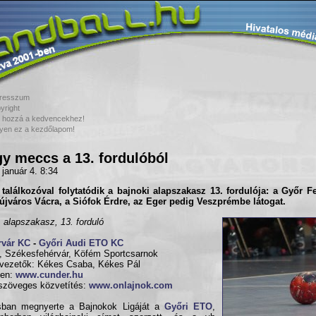
resszum
yright
 hozzá a kedvencekhez!
yen ez a kezdőlapom!
y meccs a 13. fordulóból
 január 4. 8:34
találkozóval folytatódik a bajnoki alapszakasz 13. fordulója: a Győr Fe
jváros Vácra, a Siófok Érdre, az Eger pedig Veszprémbe látogat.
, alapszakasz, 13. forduló
rvár KC
-
Győri Audi ETO KC
, Székesfehérvár, Köfém Sportcsarnok
vezetők: Kékes Csaba, Kékes Pál
en:
www.cunder.hu
szöveges közvetítés:
www.onlajnok.com
sban megnyerte a Bajnokok Ligáját a
Győri ETO
,