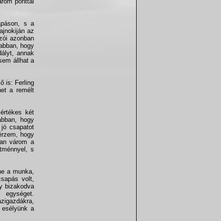
árom ponttal
apáson, s a
ajnokiján az
ázói azonban
 abban, hogy
ályt, annak
sem állhat a
 is: Ferling
het a remélt
értékes két
abban, hogy
 jó csapatot
 érzem, hogy
ian várom a
ítménnyel, s
nne a munka,
sapás volt,
gy bizakodva
i egységet.
ázigazdákra,
t esélyünk a