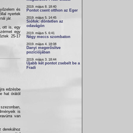
2019. május 8. 18:40
 győzelem és
Pontot csent otthon az Eger
llal nyertek
2019. május 5. 14:45
ál jár.
Siófok: döntetlen az
odavágón
 ott is, egy
nzérmet egy
2019. május 5. 6:41
őztek 25-17
Négy meccs szombaton
2019. május 4. 18:08
Danyi megerősítve
pozíciójában
2019. május 3. 18:44
Újabb két pontot zsebelt be a
Fradi
újra edzésbe
 hat órától
 szezonban,
edményeik is
ravúrra van
z derekához