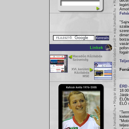
dece
legé
Amor
Fehé
"Sajn
szala
szere
dimen
borza
vasár
Linkek
pofo
fogal
Macedón Kézilabda
Szövetség
Telje
XVI. kerületi
Forrá
Kézilabda
MSE
ÉRD
18.00
Játék
ÉLŐb
ÉLŐ 
"Term
kiel
"Mot
telje