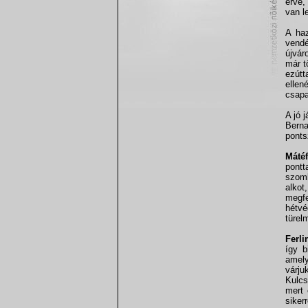
érve,
van l
A ha
vendé
újvár
már t
ezútt
ellen
csapa
A jó 
Berna
ponts
Mátéf
pontt
szomb
alkot
megfe
hétvé
türel
Ferli
így b
amely
várj
Kulcs
mert 
sikerr