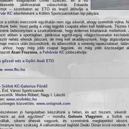
mberben világbajnoki címet szerzett, és a vb
rtékesebb játékosának választották Eduarda
imot – szombaton az ETO és brazil átlövője a
rvár KC
ellenfeleként a Köfém Sportcsarnokban lép pályára.
os a siófoki meccsünk egyáltalán nem úgy sikerült, ahogy szerettük volna. 
dtunk bele, most pedig a világ legjobb csapata ellen kell felállnunk. Tisztes 
tnénk bebizonyítani a szurkolóinknak, hogy érdemes kitartaniuk mellettünk
zió ebben a sportágban, játékosai egytől-egyig világszínvonalon kézilab
sztó nehéz ellenük játszani, de meg kell akadályoznunk, hogy átgázoljana
napi meccs után összeültünk, és átbeszéltük a vereség tapasztalatait; talán 
n ahhoz, hogy még jobb csapat legyünk, és még jobb közösséget al
mazott
Azari Fruzsina
, a
Fehérvár KC
jobbszélsője.
s gőzzel edz a Győri Audi ETO
s:
www.fkc.hu
-
Siófok KC-Galerius Fürdő
, Érd, Városi Sportcsarnok
vezetők: Medve Róbert, Nagy I. László
en:
www.siofokkc.hu
szöveges közvetítés:
www.onlajnok.com
észetesen jó hangulatban készültünk a héten, és azt hiszem, sikerült 
emezni az érdi együttest" – mondta
Golovin Vlagyimir
, a Siófok ve
iváltak, sikerre éhesek vagyunk, és szeretnénk meglepetést okozni
sítményre lesz szükség. A vállsérüléssel bajlódó Deáki Dórán kívül mindenki 