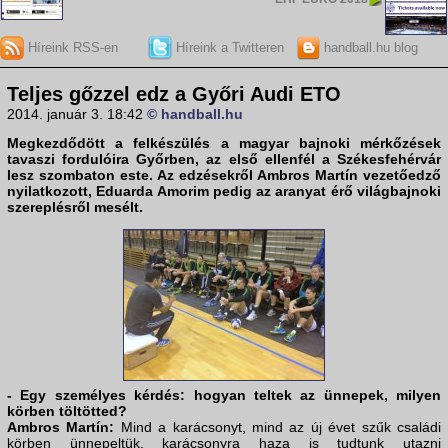
Híreink RSS-en
Híreink a Twitteren
handball.hu blog
Teljes gőzzel edz a Győri Audi ETO
2014. január 3. 18:42
© handball.hu
Megkezdődött a felkészülés a magyar bajnoki mérkőzések
tavaszi fordulóira Győrben, az első ellenfél a Székesfehérvár
lesz szombaton este. Az edzésekről
Ambros Martín
vezetőedző
nyilatkozott,
Eduarda Amorim
pedig az aranyat érő világbajnoki
szereplésről mesélt.
- Egy személyes kérdés: hogyan teltek az ünnepek, milyen
körben töltötted?
Ambros Martín:
Mind a karácsonyt, mind az új évet szűk családi
körben ünnepeltük, karácsonyra haza is tudtunk utazni