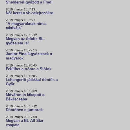
Snelderrel győzött a Fradi
2019. május 15. 7:19
Női keret a vb-selejtezőkre
2019. május 13. 7:27
"A magyaroknak nincs
taktikája"
2019. május 12. 15:12
Megvan az ötödik BL-
győzelem is!
2019. május 11. 22:16
Junior Final4-győztesek a
magyarok
2019. május 11. 20:40
Felülhet a trónra a Siófok
2019. május 11. 15:05
Lehengerlő játékkal döntős a
Győr
2019. május 10. 19:09
Móváron is kikapott a
Békéscsaba
2019. május 10. 15:12
Döntőben a juniorok
2019. május 10. 12:09
Megvan a BL All Star
csapata