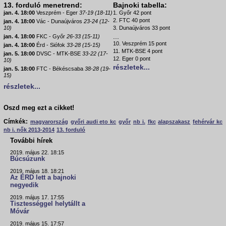
13. forduló menetrend:
Bajnoki tabella:
jan. 4. 18:00
Veszprém - Eger
37-19 (18-11)
1. Győr 42 pont
2. FTC 40 pont
jan. 4. 18:00
Vác - Dunaújváros
23-24 (12-
10)
3. Dunaújváros 33 pont
...
jan. 4. 18:00
FKC - Győr
26-33 (15-11)
10. Veszprém 15 pont
jan. 4. 18:00
Érd - Siófok
33-28 (15-15)
11. MTK-BSE 4 pont
jan. 5. 18:00
DVSC - MTK-BSE
33-22 (17-
12. Eger 0 pont
10)
részletek...
jan. 5. 18:00
FTC - Békéscsaba
38-28 (19-
15)
részletek...
Oszd meg ezt a cikket!
Címkék:
magyarország
győri audi eto kc
győr
nb i.
fkc
alapszakasz
fehérvár kc
nb i. nők 2013-2014
13. forduló
További hírek
2019. május 22. 18:15
Búcsúzunk
2019. május 18. 18:21
Az ÉRD lett a bajnoki
negyedik
2019. május 17. 17:55
Tisztességgel helytállt a
Móvár
2019. május 15. 17:57