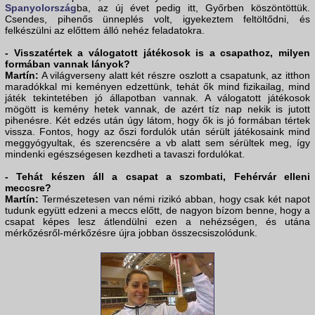
Spanyolország
ba, az új évet pedig itt, Győrben köszöntöttük.
Csendes, pihenős ünneplés volt, igyekeztem feltöltődni, és
felkészülni az előttem álló nehéz feladatokra.
- Visszatértek a válogatott játékosok is a csapathoz, milyen
formában vannak lányok?
Martín:
A világverseny alatt két részre oszlott a csapatunk, az itthon
maradókkal mi keményen edzettünk, tehát ők mind fizikailag, mind
játék tekintetében jó állapotban vannak. A válogatott játékosok
mögött is kemény hetek vannak, de azért tíz nap nekik is jutott
pihenésre. Két edzés után úgy látom, hogy ők is jó formában tértek
vissza. Fontos, hogy az őszi fordulók után sérült játékosaink mind
meggyógyultak, és szerencsére a vb alatt sem sérültek meg, így
mindenki egészségesen kezdheti a tavaszi fordulókat.
- Tehát készen áll a csapat a szombati, Fehérvár elleni
meccsre?
Martín:
Természetesen van némi rizikó abban, hogy csak két napot
tudunk együtt edzeni a meccs előtt, de nagyon bízom benne, hogy a
csapat képes lesz átlendülni ezen a nehézségen, és utána
mérkőzésről-mérkőzésre újra jobban összecsiszolódunk.