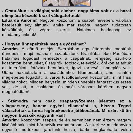
- Gratulálunk a világbajnoki címhez, nagy álma volt ez a hazai
olimpiára készülő brazil válogatottnak!
Eduarda Amorim:
Nagyon köszönöm a csapat nevében, valóban
beteljesült egy álmunk, amire már régóta, nagyon tudatosan
készültünk, és végre sikerült. Hatalmas boldogság ez
mindannyiunknak!
- Hogyan ünnepeltétek meg a győzelmet?
Amorim:
A döntő estéjén Szerbiában egy étterembe mentünk
ünnepelni, majd másnap hazautaztunk Brazíliába. Sao Paulóban
hatalmas fogadást rendeztek a csapatnak, rengeteg szurkoló
köszöntött bennünket, újságírók, fotósok, televíziók, órákon át adtuk
az interjúkat, fotóztak bennünket, igazi karneváli ünneplés volt.
Utána hazautaztam a családomhoz Blumenauba, ahol szintén
meglepetés fogadott: a város tűzoltóautóval köszöntött, mint friss
világbajnokot. Minden helyszín, minden ünneplés fantasztikus érzés
volt, de ott, a családom és saját városom körében nagyon
meghatódtam!
- Számodra nem csak csapatgyőzelmet jelentett ez a
világverseny, hanem egyéni elismerést is, hiszen Téged
választottak a torna legértékesebb játékosának. Mi ezért külön
nagyon büszkék vagyunk Rád!
Amorim:
Köszönöm szépen, de én semmiben nem érzem magam
kiválóbbnak, mint bármelyik csapattársam. A sikerhez mindannyian
egyenlő mértékben járultunk hozzá, bárki megkaphatta volna