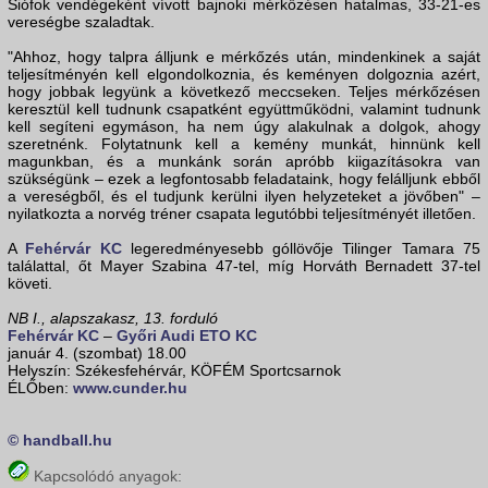
Siófok vendégeként vívott bajnoki mérkőzésen hatalmas, 33-21-es
vereségbe szaladtak.
"Ahhoz, hogy talpra álljunk e mérkőzés után, mindenkinek a saját
teljesítményén kell elgondolkoznia, és keményen dolgoznia azért,
hogy jobbak legyünk a következő meccseken. Teljes mérkőzésen
keresztül kell tudnunk csapatként együttműködni, valamint tudnunk
kell segíteni egymáson, ha nem úgy alakulnak a dolgok, ahogy
szeretnénk. Folytatnunk kell a kemény munkát, hinnünk kell
magunkban, és a munkánk során apróbb kiigazításokra van
szükségünk – ezek a legfontosabb feladataink, hogy felálljunk ebből
a vereségből, és el tudjunk kerülni ilyen helyzeteket a jövőben" –
nyilatkozta a norvég tréner csapata legutóbbi teljesítményét illetően.
A
Fehérvár KC
legeredményesebb góllövője Tilinger Tamara 75
találattal, őt Mayer Szabina 47-tel, míg Horváth Bernadett 37-tel
követi.
NB I., alapszakasz, 13. forduló
Fehérvár KC
–
Győri Audi ETO KC
január 4. (szombat) 18.00
Helyszín: Székesfehérvár, KÖFÉM Sportcsarnok
ÉLŐben:
www.cunder.hu
© handball.hu
Kapcsolódó anyagok: