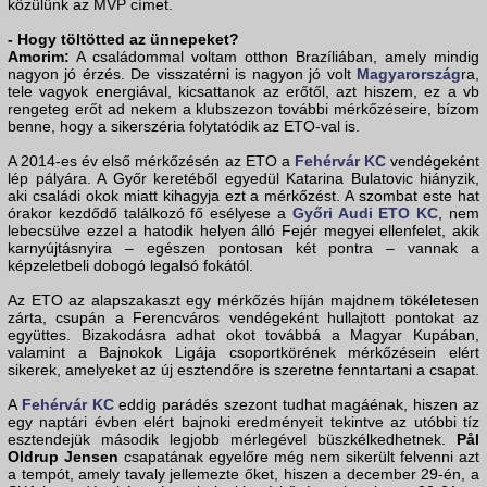
közülünk az MVP címet.
- Hogy töltötted az ünnepeket?
Amorim:
A családommal voltam otthon Brazíliában, amely mindig
nagyon jó érzés. De visszatérni is nagyon jó volt
Magyarország
ra,
tele vagyok energiával, kicsattanok az erőtől, azt hiszem, ez a vb
rengeteg erőt ad nekem a klubszezon további mérkőzéseire, bízom
benne, hogy a sikerszéria folytatódik az ETO-val is.
A 2014-es év első mérkőzésén az ETO a
Fehérvár KC
vendégeként
lép pályára. A Győr keretéből egyedül Katarina Bulatovic hiányzik,
aki családi okok miatt kihagyja ezt a mérkőzést. A szombat este hat
órakor kezdődő találkozó fő esélyese a
Győri Audi ETO KC
, nem
lebecsülve ezzel a hatodik helyen álló Fejér megyei ellenfelet, akik
karnyújtásnyira – egészen pontosan két pontra – vannak a
képzeletbeli dobogó legalsó fokától.
Az ETO az alapszakaszt egy mérkőzés híján majdnem tökéletesen
zárta, csupán a Ferencváros vendégeként hullajtott pontokat az
együttes. Bizakodásra adhat okot továbbá a Magyar Kupában,
valamint a Bajnokok Ligája csoportkörének mérkőzésein elért
sikerek, amelyeket az új esztendőre is szeretne fenntartani a csapat.
A
Fehérvár KC
eddig parádés szezont tudhat magáénak, hiszen az
egy naptári évben elért bajnoki eredményeit tekintve az utóbbi tíz
esztendejük második legjobb mérlegével büszkélkedhetnek.
Pål
Oldrup Jensen
csapatának egyelőre még nem sikerült felvenni azt
a tempót, amely tavaly jellemezte őket, hiszen a december 29-én, a