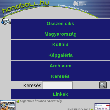
Összes cikk
Magyarország
Külföld
Képgaléria
Archívum
Keresés
Keresés
Linkek
Argentin Kézilabda Szövetség
EHF EURO 2018