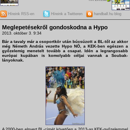
Híreink RSS-en
Híreink a Twitteren
handball.hu blog
Meglepetésekről gondoskodna a Hypo
2013. október 3. 9:34
Bár a tavaly már a csoportkör után búcsúzott a BL-től az akkor
még Németh András vezette
Hypo NÖ
, a KEK-ben egészen a
győzelemig menetelt tovább a csapat. Idén a legrangosabb
európai kupában is komolyabb céljai vannak a Soubak-
lányoknak.
A 2000-ben elnyert BL-címét követően a 2013-as KEK-győzelemmel