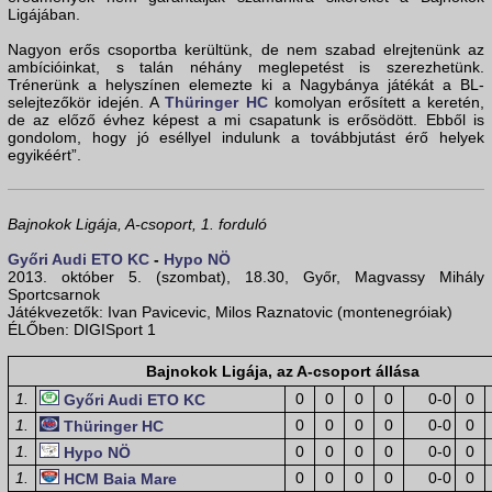
Ligájában.
Nagyon erős csoportba kerültünk, de nem szabad elrejtenünk az
ambícióinkat, s talán néhány meglepetést is szerezhetünk.
Trénerünk a helyszínen elemezte ki a Nagybánya játékát a BL-
selejtezőkör idején. A
Thüringer HC
komolyan erősített a keretén,
de az előző évhez képest a mi csapatunk is erősödött. Ebből is
gondolom, hogy jó eséllyel indulunk a továbbjutást érő helyek
egyikéért”.
Bajnokok Ligája, A-csoport, 1. forduló
Győri Audi ETO KC
-
Hypo NÖ
2013. október 5. (szombat), 18.30, Győr, Magvassy Mihály
Sportcsarnok
Játékvezetők: Ivan Pavicevic, Milos Raznatovic (montenegróiak)
ÉLŐben: DIGISport 1
Bajnokok Ligája, az A-csoport állása
1.
0
0
0
0
0-0
0
Győri Audi ETO KC
1.
0
0
0
0
0-0
0
Thüringer HC
1.
0
0
0
0
0-0
0
Hypo NÖ
1.
0
0
0
0
0-0
0
HCM Baia Mare