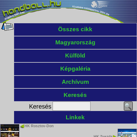
Összes cikk
Magyarország
Külföld
Képgaléria
Archívum
Keresés
Keresés
Linkek
HK Rosztov-Don
HK Zvezda