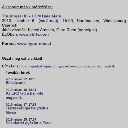
A csoport másik mérkőzése:
Thüringer HC
-
HCM Baia Mare
2013. október 6. (vasárnap), 15.00, Nordhausen, Wiedigsburg
Csarnok
Játékvezetők: Kjersti Arntsen, Guro Röen (norvégok)
ÉLŐben:
www.ehftv.com
Forrás:
www.hypo-noe.at
Oszd meg ezt a cikket!
Címkék:
külföld
bajnokok ligája
bl
hypo nö
a-csoport
csoportkör
osztrák
További hírek
2019. május 22. 18:15
Búcsúzunk
2019. május 18. 18:21
Az ÉRD lett a bajnoki
negyedik
2019. május 17. 17:55
Tisztességgel helytállt a
Móvár
2019. május 15. 17:57
Snelderrel győzött a Fradi