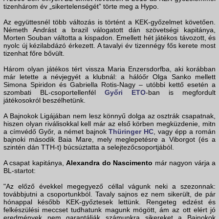
tizenhárom év „sikertelenségét” törte meg a Hypo.
Az együttesnél több változás is történt a KEK-győzelmet követően.
Németh Andrást a brazil válogatott dán szövetségi kapitánya,
Morten Souban váltotta a kispadon. Emellett hét játékos távozott, és
nyolc új kézilabdázó érkezett. A tavalyi év tizennégy fős kerete most
tizenhat főre bővült.
Három olyan játékos tért vissza Maria Enzersdorfba, aki korábban
már letette a névjegyét a klubnál: a hálóőr Olga Sanko mellett
Simona Spiridon és Gabriella Rotis-Nagy – utóbbi kettő esetén a
szombati BL-csoportellenfél
Győri ETO
-ban is megfordult
játékosokról beszélhetünk.
A Bajnokok Ligájában nem lesz könnyű dolga az osztrák csapatnak,
hiszen olyan riválisokkal kell már az első körben megküzdenie, mitn
a címvédő Győr, a német bajnok
Thüringer HC
, vagy épp a román
bajnoki második Baia Mare, mely meglepetésre a Viborgot (és a
szintén dán TTH-t) búcsúztatta a selejtezőcsoportjából.
A csapat kapitánya,
Alexandra do Nascimento
már nagyon várja a
BL-startot:
"Az előző évekkel megegyező céllal vágunk neki a szezonnak:
továbbjutni a csoportunkból. Tavaly sajnos ez nem sikerült, de pár
hónappal később KEK-győztesek lettünk. Rengeteg edzést és
felkészülési meccset tudhatunk magunk mögött, ám az ott elért jó
eredmények nem garantálják számunkra sikereket a Bajnokok