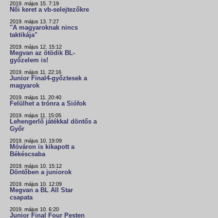
2019. május 15. 7:19
Női keret a vb-selejtezőkre
2019. május 13. 7:27
"A magyaroknak nincs
taktikája"
2019. május 12. 15:12
Megvan az ötödik BL-
győzelem is!
2019. május 11. 22:16
Junior Final4-győztesek a
magyarok
2019. május 11. 20:40
Felülhet a trónra a Siófok
2019. május 11. 15:05
Lehengerlő játékkal döntős a
Győr
2019. május 10. 19:09
Móváron is kikapott a
Békéscsaba
2019. május 10. 15:12
Döntőben a juniorok
2019. május 10. 12:09
Megvan a BL All Star
csapata
2019. május 10. 6:20
Junior Final Four Pesten