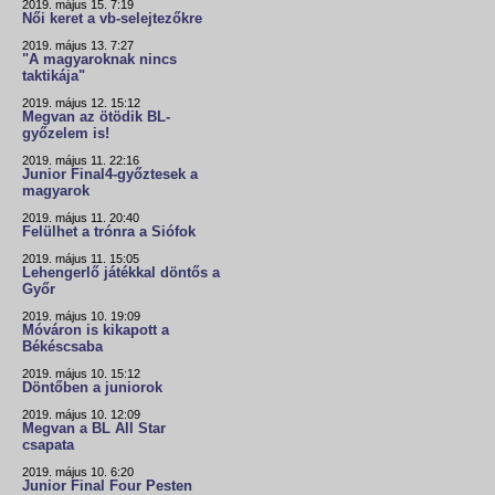
2019. május 15. 7:19
Női keret a vb-selejtezőkre
2019. május 13. 7:27
"A magyaroknak nincs
taktikája"
2019. május 12. 15:12
Megvan az ötödik BL-
győzelem is!
2019. május 11. 22:16
Junior Final4-győztesek a
magyarok
2019. május 11. 20:40
Felülhet a trónra a Siófok
2019. május 11. 15:05
Lehengerlő játékkal döntős a
Győr
2019. május 10. 19:09
Móváron is kikapott a
Békéscsaba
2019. május 10. 15:12
Döntőben a juniorok
2019. május 10. 12:09
Megvan a BL All Star
csapata
2019. május 10. 6:20
Junior Final Four Pesten