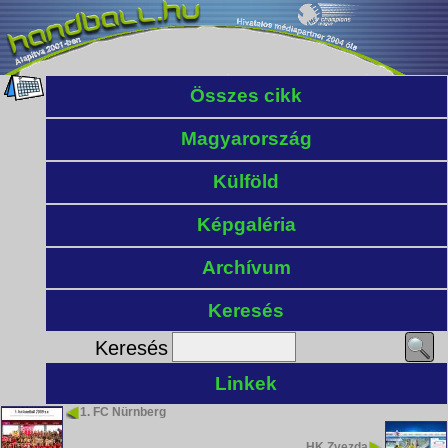
Összes cikk
Magyarország
Külföld
Képgaléria
Archívum
Keresés
Keresés
Linkek
1. FC Nürnberg
HK Zvezda