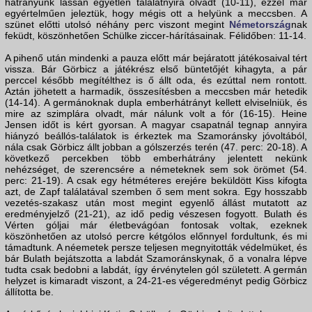
hátrányunk lassan egyetlen találatnyira olvadt (10-11), ezzel már
egyértelműen jeleztük, hogy mégis ott a helyünk a meccsben. A
szünet előtti utolsó néhány perc viszont megint
Németország
nak
feküdt, köszönhetően Schülke ziccer-hárításainak. Félidőben: 11-14.
A pihenő után mindenki a pauza előtt már bejáratott játékosaival tért
vissza. Bár Görbicz a játékrész első büntetőjét kihagyta, a pár
perccel később megítélthez is ő állt oda, és ezúttal nem rontott.
Aztán jöhetett a harmadik, összesítésben a meccsben már hetedik
(14-14). A germánoknak dupla emberhátrányt kellett elviselniük, és
mire az szimplára olvadt, már nálunk volt a fór (16-15). Heine
Jensen időt is kért gyorsan. A magyar csapatnál tegnap annyira
hiányzó beállós-találatok is érkeztek ma Szamoránsky jóvoltából,
nála csak Görbicz állt jobban a gólszerzés terén (47. perc: 20-18). A
következő percekben több emberhátrány jelentett nekünk
nehézséget, de szerencsére a németeknek sem sok örömet (54.
perc: 21-19). A csak egy hétméteres erejére beküldött Kiss kifogta
azt, de Zapf találatával szemben ő sem ment sokra. Egy hosszabb
vezetés-szakasz után most megint egyenlő állást mutatott az
eredményjelző (21-21), az idő pedig vészesen fogyott. Bulath és
Vérten góljai már életbevágóan fontosak voltak, ezeknek
köszönhetően az utolsó percre kétgólos előnnyel fordultunk, és mi
támadtunk. A néemetek persze teljesen megnyitották védelmüket, és
bár Bulath bejátszotta a labdát Szamoránskynak, ő a vonalra lépve
tudta csak bedobni a labdát, így érvénytelen gól született. A germán
helyzet is kimaradt viszont, a 24-21-es végeredményt pedig Görbicz
állította be.