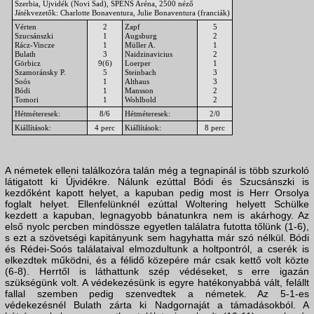
Szerbia, Újvidék (Novi Sad), SPENS Aréna, 2500 néző
Játékvezetők: Charlotte Bonaventura, Julie Bonaventura (franciák)
Vérten
2
Zapf
5
Szucsánszki
1
Augsburg
2
Rácz-Vincze
1
Müller A.
1
Bulath
3
Naidzinavicius
2
Görbicz
9(6)
Loerper
1
Szamoránsky P.
5
Steinbach
3
Soós
1
Althaus
3
Bódi
1
Mansson
2
Tomori
1
Wohlbold
2
Hétméteresek:
8/6
Hétméteresek:
2/0
Kiállítások:
4 perc
Kiállítások:
8 perc
A németek elleni találkozóra talán még a tegnapinál is több szurkoló
látigatott ki Újvidékre. Nálunk ezúttal Bódi és Szucsánszki is
kezdőként kapott helyet, a kapuban pedig most is Herr Orsolya
foglalt helyet. Ellenfelünknél ezúttal Woltering helyett Schülke
kezdett a kapuban, legnagyobb bánatunkra nem is akárhogy. Az
első nyolc percben mindössze egyetlen találatra futotta tőlünk (1-6),
s ezt a szövetségi kapitányunk sem hagyhatta már szó nélkül. Bódi
és Rédei-Soós találataival elmozdultunk a holtpontról, a cserék is
elkezdtek működni, és a félidő közepére már csak kettő volt közte
(6-8). Herrtől is láthattunk szép védéseket, s erre igazán
szükségünk volt. A védekezésünk is egyre hatékonyabbá vált, felállt
fallal szemben pedig szenvedtek a németek. Az 5-1-es
védekezésnél Bulath zárta ki Nadgornaját a támadásokból. A