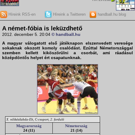
Híreink RSS-en
Híreink a Twitteren
handball.hu blog
A német-fóbia is leküzdhető
2012. december 5. 20:04
© handball.hu
A
magyar válogatott
első játéknapon elszenvedett veresége
sokaknak okozott komoly csalódást. Ezúttal
Németország
gal
szemben kellett kiköszörülni a csorbát, ami ráadásul
középdöntős helyet ért csapatunknak.
X. nőikézilabda-Eb, C-csoport, 2. forduló
Magyarország
Németország
24 (11)
21 (14)