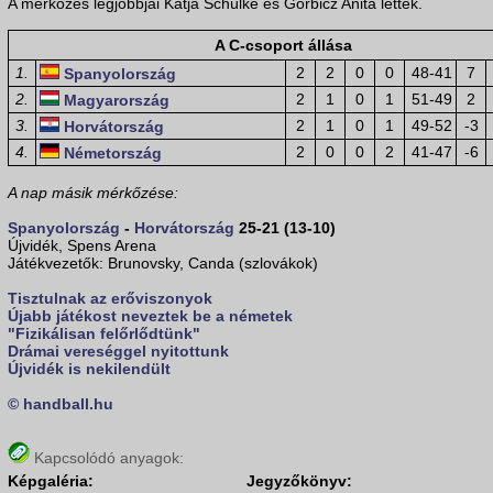
A mérkőzés legjobbjai Katja Schülke és Görbicz Anita lettek.
A C-csoport állása
1.
2
2
0
0
48-41
7
Spanyolország
2.
2
1
0
1
51-49
2
Magyarország
3.
2
1
0
1
49-52
-3
Horvátország
4.
2
0
0
2
41-47
-6
Németország
A nap másik mérkőzése:
Spanyolország
-
Horvátország
25-21 (13-10)
Újvidék, Spens Arena
Játékvezetők: Brunovsky, Canda (szlovákok)
Tisztulnak az erőviszonyok
Újabb játékost neveztek be a németek
"Fizikálisan felőrlődtünk"
Drámai vereséggel nyitottunk
Újvidék is nekilendült
© handball.hu
Kapcsolódó anyagok:
Képgaléria:
Jegyzőkönyv: