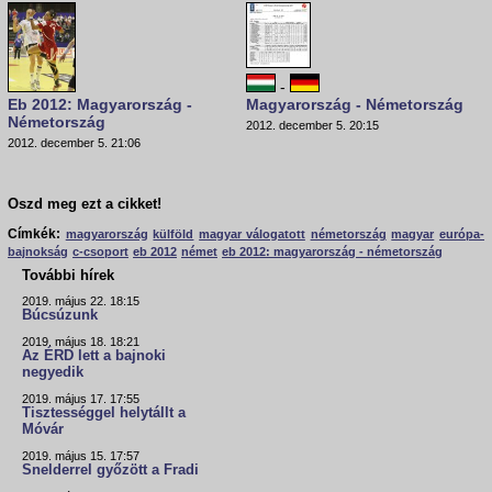
-
Eb 2012: Magyarország -
Magyarország - Németország
Németország
2012. december 5. 20:15
2012. december 5. 21:06
Oszd meg ezt a cikket!
Címkék:
magyarország
külföld
magyar válogatott
németország
magyar
európa-
bajnokság
c-csoport
eb 2012
német
eb 2012: magyarország - németország
További hírek
2019. május 22. 18:15
Búcsúzunk
2019. május 18. 18:21
Az ÉRD lett a bajnoki
negyedik
2019. május 17. 17:55
Tisztességgel helytállt a
Móvár
2019. május 15. 17:57
Snelderrel győzött a Fradi