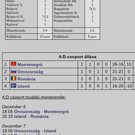
Đokić
2
Stefánsdóttir ÞR.
3
Vukčević S.
1
Jónsdóttir RA.
2
Boljević
2
Bragadóttir
5(1)
Nikčević
1
Sigurðardóttir St.
1
Bulatović K.
7(2)
GuðmundsdóttirA.
1
Mehmedović
1
Þorgeirsdóttir
1
Raičević
5
Hétméteresek:
5/4
Hétméteresek:
2/1
Kiállítások:
10 perc
Kiállítások:
8 perc
A D-csoport állása
1.
1
1
0
0
26-16
10
Montenegró
2.
1
0
1
0
21-21
0
Oroszország
3.
1
0
1
0
21-21
0
Románia
4.
1
0
0
1
16-26
-10
Izland
A D-csoport további menetrendje:
December 5.
18.05
Oroszország
-
Montenegró
20.15
Izland
-
Románia
December 7.
18.05
Oroszország
-
Izland