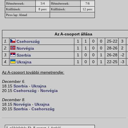
Hétméteresek:
5/4
Hétméteresek:
7/6
Kiállítások:
8 perc
Kiállítások:
12 perc
Piros lap: Alstad
Az A-csoport állása
1.
1
1
0
0
25-22
3
Csehország
2.
1
1
0
0
28-26
2
Norvégia
3.
1
0
0
1
26-28
-2
Szerbia
4.
1
0
0
1
22-25
-3
Ukrajna
Az A-csoport további menetrendje:
December 6.
18.15
Szerbia
-
Ukrajna
20.15
Csehország
-
Norvégia
December 8.
18.15
Norvégia
-
Ukrajna
20.15
Szerbia
-
Csehország
X. nőikézilabda-Eb, B-csoport, 1. forduló