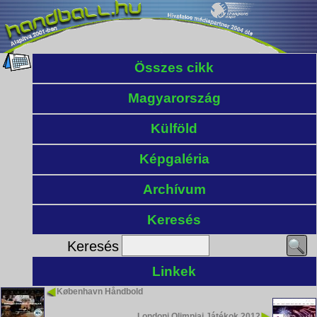
Összes cikk
Magyarország
Külföld
Képgaléria
Archívum
Keresés
Keresés
Linkek
København Håndbold
Londoni Olimpiai Játékok 2012