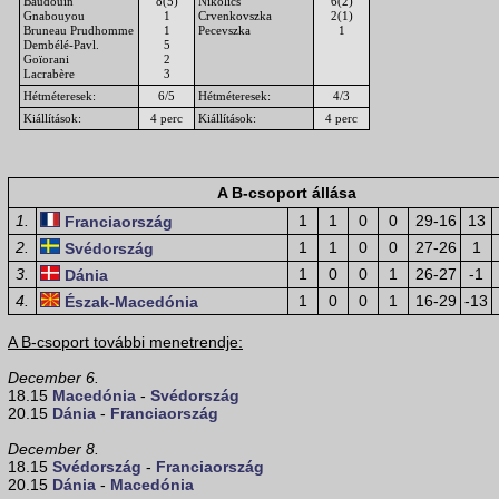
Baudouin
8(5)
Nikolics
6(2)
Gnabouyou
1
Crvenkovszka
2(1)
Bruneau Prudhomme
1
Pecevszka
1
Dembélé-Pavl.
5
Goïorani
2
Lacrabère
3
Hétméteresek:
6/5
Hétméteresek:
4/3
Kiállítások:
4 perc
Kiállítások:
4 perc
A B-csoport állása
1.
1
1
0
0
29-16
13
Franciaország
2.
1
1
0
0
27-26
1
Svédország
3.
1
0
0
1
26-27
-1
Dánia
4.
1
0
0
1
16-29
-13
Észak-Macedónia
A B-csoport további menetrendje:
December 6.
18.15
Macedónia
-
Svédország
20.15
Dánia
-
Franciaország
December 8.
18.15
Svédország
-
Franciaország
20.15
Dánia
-
Macedónia