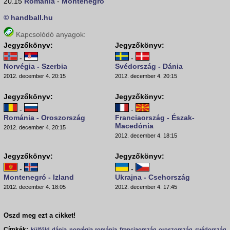
20.15
Románia
-
Montenegró
© handball.hu
Kapcsolódó anyagok:
Jegyzőkönyv:
Jegyzőkönyv:
-
-
Norvégia - Szerbia
Svédország - Dánia
2012. december 4. 20:15
2012. december 4. 20:15
Jegyzőkönyv:
Jegyzőkönyv:
-
-
Románia - Oroszország
Franciaország - Észak-
Macedónia
2012. december 4. 20:15
2012. december 4. 18:15
Jegyzőkönyv:
Jegyzőkönyv:
-
-
Montenegró - Izland
Ukrajna - Csehország
2012. december 4. 18:05
2012. december 4. 17:45
Oszd meg ezt a cikket!
Címkék:
külföld
dánia
norvégia
románia
franciaország
oroszország
svédország