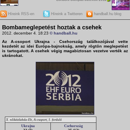
Híreink RSS-en
Híreink a Twitteren
handball.hu blog
Bombameglepetést hoztak a csehek
2012. december 4. 18:23
© handball.hu
Az A-csoport Ukrajna - Csehország találkozójával vette
kezdetét az idei Európa-bajnokság, amely rögtön meglepetést
is tartogatott. A csehek végig magabiztosan vezetve verték az
ukránokat.
X. nőikézilabda-Eb, A-csoport, 1. forduló
Ukrajna
Csehország