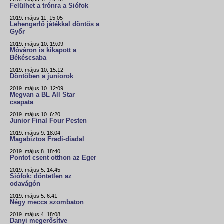
Felülhet a trónra a Siófok
2019. május 11. 15:05
Lehengerlő játékkal döntős a
Győr
2019. május 10. 19:09
Móváron is kikapott a
Békéscsaba
2019. május 10. 15:12
Döntőben a juniorok
2019. május 10. 12:09
Megvan a BL All Star
csapata
2019. május 10. 6:20
Junior Final Four Pesten
2019. május 9. 18:04
Magabiztos Fradi-diadal
2019. május 8. 18:40
Pontot csent otthon az Eger
2019. május 5. 14:45
Siófok: döntetlen az
odavágón
2019. május 5. 6:41
Négy meccs szombaton
2019. május 4. 18:08
Danyi megerősítve