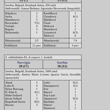
22 (7)
25 (12)
Szerbia, Belgrád, Kombank Aréna, 450 néző
Játékvezetők: Joanna Brehmer, Agnieszka Skowronek (lengyelek)
Pidpalova
2
Knedlíková
2
Sucka
2
Chrenková
4(1)
Manaharova
3
Maňáková
1
Borscsenko
7(5)
Černá
2
Turkalo
4
Hrbková
2
Regyka
3
Martinková
2
Burlacsenko
1
Luzumová
6(3)
Štěrbová
6
Hétméteresek:
5/5
Hétméteresek:
7/4
Kiállítások:
12 perc
Kiállítások:
4 perc
X. nőikézilabda-Eb, A-csoport, 1. forduló
Norvégia
Szerbia
28 (17)
26 (12)
Szerbia, Belgrád, Kombank Aréna, 5000 néző
Játékvezetők: Andreu Marín Lorente, Ignacio García Serradilla
(spanyolok)
Alstad
4
Lekić
6(2)
Løke H.
4
Damnjanović
3(1)
Dyhre Breivang
1
Erić
1
H.-Edin A.
4(1)
Rajović
1
Malm Frafjord
1
Pop-Lazić
2
Jørum Sulland
3
Ognjenović
9(3)
Riegelhuth Koren
8(3)
Bandelier
1
Herrem
3
Nišavić
1
Dmitrović
2