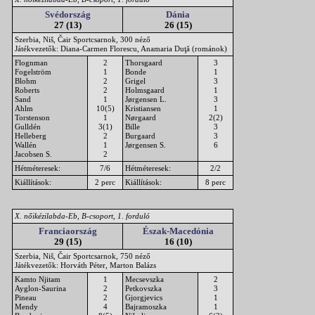
Svédország
Dánia
27 (13)
26 (15)
Szerbia, Niš, Čair Sportcsarnok, 300 néző
Játékvezetők: Diana-Carmen Florescu, Anamaria Duţă (románok)
Flognman
2
Thorsgaard
3
Fogelström
1
Bonde
1
Blohm
2
Grigel
3
Roberts
2
Holmsgaard
1
Sand
1
Jørgensen L.
3
Ahlm
10(5)
Kristiansen
1
Torstenson
1
Nørgaard
2(2)
Gulldén
3(1)
Bille
3
Helleberg
2
Burgaard
3
Wallén
1
Jørgensen S.
6
Jacobsen S.
2
Hétméteresek:
7/6
Hétméteresek:
2/2
Kiállítások:
2 perc
Kiállítások:
8 perc
X. nőikézilabda-Eb, B-csoport, 1. forduló
Franciaország
Észak-Macedónia
29 (15)
16 (10)
Szerbia, Niš, Čair Sportcsarnok, 750 néző
Játékvezetők: Horváth Péter, Marton Balázs
Kamto Njitam
1
Mecsevszka
2
Ayglon-Saurina
2
Petkovszka
3
Pineau
2
Gjorgjevics
1
Mendy
4
Bajramoszka
1