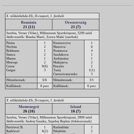
X. nőikézilabda-Eb, D-csoport, 1. forduló
Románia
Oroszország
21 (12)
21 (7)
Szerbia, Versec (Vršac), Millennium Sportközpont, 3200 néző
Játékvezetők: Branka Marić, Zorica Mašić (szerbek)
Pintea
1
Kuznyecova
1
Nechita
2
Hmirova
6
Brădeanu
1
Posztnova
4
Stanca
2
Szudakova
1
Manea
1
Andrjusina
1
Meiroşu
2
Makjejeva
2
Curea
9(6)
Punyko
2
Geiger
3
Turej
1(1)
Csernoivanyenko
3
Hétméteresek:
6/6
Hétméteresek:
3/1
Kiállítások:
8 perc
Kiállítások:
6 perc
X. nőikézilabda-Eb, D-csoport, 1. forduló
Montenegró
Izland
26 (10)
16 (7)
Szerbia, Versec (Vršac), Millennium Sportközpont, 2800 néző
Játékvezetők: Andrej Guszko, Szjarhej Repkin (fehéroroszok)
Pavićević B.
1
Knútsdóttir
1
Radičević
6(2)
Pálsdóttir
2