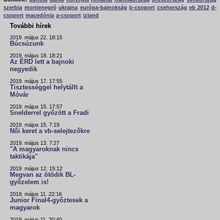
szerbia
montenegró
ukrajna
európa-bajnokság
b-csoport
csehország
eb 2012
d-
csoport
macedónia
a-csoport
izland
További hírek
2019. május 22. 18:15
Búcsúzunk
2019. május 18. 18:21
Az ÉRD lett a bajnoki
negyedik
2019. május 17. 17:55
Tisztességgel helytállt a
Móvár
2019. május 15. 17:57
Snelderrel győzött a Fradi
2019. május 15. 7:19
Női keret a vb-selejtezőkre
2019. május 13. 7:27
"A magyaroknak nincs
taktikája"
2019. május 12. 15:12
Megvan az ötödik BL-
győzelem is!
2019. május 11. 22:16
Junior Final4-győztesek a
magyarok
2019. május 11. 20:40