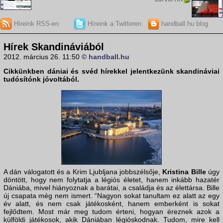
Híreink RSS-en
Híreink a Twitteren
handball.hu blog
Hírek Skandináviából
2012. március 26. 11:50
© handball.hu
Cikkünkben dániai és svéd hírekkel jelentkezünk skandináviai
tudósítónk jóvoltából.
A dán válogatott és a Krim Ljubljana jobbszélsője,
Kristina Bille
úgy
döntött, hogy nem folytatja a légiós életet, hanem inkább hazatér
Dániába, mivel hiányoznak a barátai, a családja és az élettársa. Bille
új csapata még nem ismert. “Nagyon sokat tanultam ez alatt az egy
év alatt, és nem csak játékosként, hanem emberként is sokat
fejlődtem. Most már meg tudom érteni, hogyan éreznek azok a
külföldi játékosok, akik Dániában légióskodnak. Tudom, mire kell