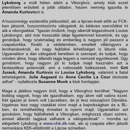
Lyksborg
a múlt héten aláírt a Viborghoz, amely klub ezzel
jelentősen erősített a jobb oldalon, hiszen nemrég igazolta le
Amanda Kurtovic
ot is.
A huszonnégy esztendős jobbszélső, aki a lipcsei évek előtt az FCK-
ban játszott, huszonötszörös válogatott, és kétéves szerződést írt
alá a viborgiakkal. "Igazán örülünk, hogy sikerült leigazolnunk Louise
Lyksborgot, akit már hosszabb ideje figyelemmel követünk, és úgy
gondoljuk, hogy szakmailag és emberileg is nagyon jól passzol a
csapatunkba. Kiváló a védelemben, emellett villámgyors a
lerohanásoknál, és nagy fejlődési lehetőséget is látunk nála.
Ugyanakkor a dán válogatott keretben is szerepel, és tudjuk, hogy
minden álma, hogy állandó tagja legyen a nemzeti együttesnek. Úgy
gondolom, hogy nagyon jól ki tudjuk majd használni azt a
fantasztikus potenciált, ami a rutinosabb balkezesek, mint
Grit
Jurack, Amanda Kurtovic
és
Louise Lyksborg
, valamint a fiatal
tehetségeink,
Julie Aagaard
és
Anne Cecilie La Cour
ötvözete
adhat" - nyilatkozta
Susanne Munk
a klub honlapján.
Maga a játékos nagyon örül, hogy a Viborghoz kerülhet: "Nagyon
boldog vagyok, hogy ide igazolhattam, egy álom vált valóra ezzel.
Két igazán jó évem volt Lipcsében, de jó lesz visszajönni Dániába.
Izgalmas lesz nagy csatákat vívni majd a bajnokságban és a BL-
ben, és remélhetőleg érmeket is nyerni majd. Ugyanakkor azt
gondolom, hogy fejlődhetek a Viborgban, méghozzá olyan szintre,
amivel állandó tagjává válhatok a válogatottnak" - mondta az
elégedett Lyksborg a
www.vhk.dk
-nak, aki új csapata ellen játszik
nemsokára KEK-elődöntőt a Lipcse színeiben.