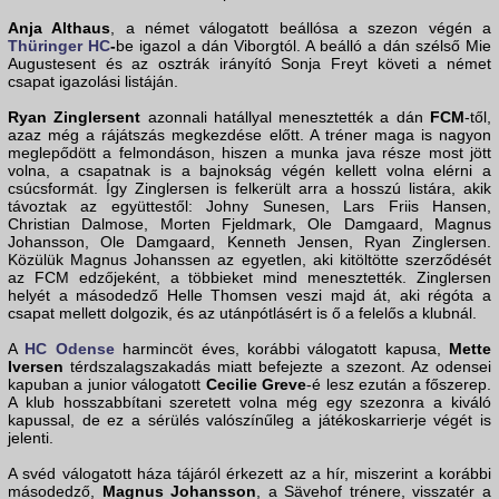
Anja Althaus
, a német válogatott beállósa a szezon végén a
Thüringer HC
-
be igazol a dán Viborgtól. A beálló a dán szélső Mie
Augustesent és az osztrák irányító Sonja Freyt követi a német
csapat igazolási listáján.
Ryan Zinglersent
azonnali hatállyal menesztették a dán
FCM
-től,
azaz még a rájátszás megkezdése előtt. A tréner maga is nagyon
meglepődött a felmondáson, hiszen a munka java része most jött
volna, a csapatnak is a bajnokság végén kellett volna elérni a
csúcsformát. Így Zinglersen is felkerült arra a hosszú listára, akik
távoztak az együttestől: Johny Sunesen, Lars Friis Hansen,
Christian Dalmose, Morten Fjeldmark, Ole Damgaard, Magnus
Johansson, Ole Damgaard, Kenneth Jensen, Ryan Zinglersen.
Közülük Magnus Johanssen az egyetlen, aki kitöltötte szerződését
az FCM edzőjeként, a többieket mind menesztették. Zinglersen
helyét a másodedző Helle Thomsen veszi majd át, aki régóta a
csapat mellett dolgozik, és az utánpótlásért is ő a felelős a klubnál.
A
HC Odense
harmincöt éves, korábbi válogatott kapusa,
Mette
Iversen
térdszalagszakadás miatt befejezte a szezont. Az odensei
kapuban a junior válogatott
Cecilie Greve
-é lesz ezután a főszerep.
A klub hosszabbítani szeretett volna még egy szezonra a kiváló
kapussal, de ez a sérülés valószínűleg a játékoskarrierje végét is
jelenti.
A svéd válogatott háza tájáról érkezett az a hír, miszerint a korábbi
másodedző,
Magnus Johansson
, a Sävehof trénere, visszatér a