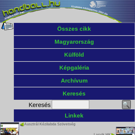
Összes cikk
Magyarország
Külföld
Képgaléria
Archívum
Keresés
Keresés
Linkek
Ausztrál Kézilabda Szövetség
Larvik HK