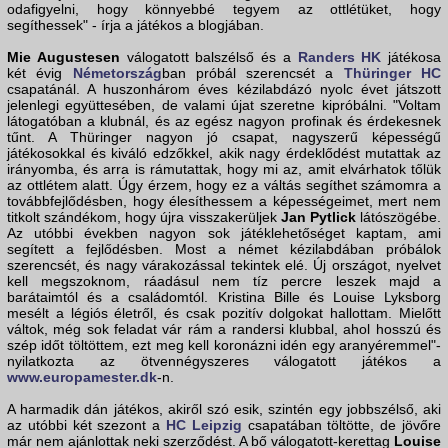
odafigyelni, hogy könnyebbé tegyem az ottlétüket, hogy
segíthessek" - írja a játékos a blogjában.
Mie Augustesen
válogatott balszélső és a
Randers HK
játékosa
két évig
Németország
ban próbál szerencsét a
Thüringer HC
csapatánál. A huszonhárom éves kézilabdázó nyolc évet játszott
jelenlegi együttesében, de valami újat szeretne kipróbálni. "Voltam
látogatóban a klubnál, és az egész nagyon profinak és érdekesnek
tűnt. A Thüringer nagyon jó csapat, nagyszerű képességű
játékosokkal és kiváló edzőkkel, akik nagy érdeklődést mutattak az
irányomba, és arra is rámutattak, hogy mi az, amit elvárhatok tőlük
az ottlétem alatt. Úgy érzem, hogy ez a váltás segíthet számomra a
továbbfejlődésben, hogy élesíthessem a képességeimet, mert nem
titkolt szándékom, hogy újra visszakerüljek
Jan Pytlick
látószögébe.
Az utóbbi években nagyon sok játéklehetőséget kaptam, ami
segített a fejlődésben. Most a német kézilabdában próbálok
szerencsét, és nagy várakozással tekintek elé. Új országot, nyelvet
kell megszoknom, ráadásul nem tíz percre leszek majd a
barátaimtól és a családomtól. Kristina Bille és Louise Lyksborg
mesélt a légiós életről, és csak pozitív dolgokat hallottam. Mielőtt
váltok, még sok feladat vár rám a randersi klubbal, ahol hosszú és
szép időt töltöttem, ezt meg kell koronázni idén egy aranyéremmel"-
nyilatkozta az ötvennégyszeres válogatott játékos a
www.europamester.dk
-n.
A harmadik dán játékos, akiről szó esik, szintén egy jobbszélső, aki
az utóbbi két szezont a
HC Leipzig
csapatában töltötte, de jövőre
már nem ajánlottak neki szerződést. A bő válogatott-kerettag
Louise