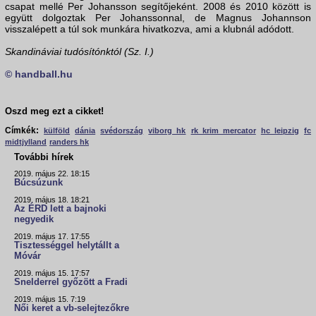
csapat mellé Per Johansson segítőjeként. 2008 és 2010 között is
együtt dolgoztak Per Johanssonnal, de Magnus Johannson
visszalépett a túl sok munkára hivatkozva, ami a klubnál adódott.
Skandináviai tudósítónktól (Sz. I.)
© handball.hu
Oszd meg ezt a cikket!
Címkék:
külföld
dánia
svédország
viborg hk
rk krim mercator
hc leipzig
fc
midtjylland
randers hk
További hírek
2019. május 22. 18:15
Búcsúzunk
2019. május 18. 18:21
Az ÉRD lett a bajnoki
negyedik
2019. május 17. 17:55
Tisztességgel helytállt a
Móvár
2019. május 15. 17:57
Snelderrel győzött a Fradi
2019. május 15. 7:19
Női keret a vb-selejtezőkre