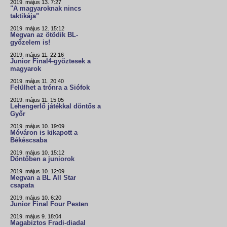
2019. május 13. 7:27
"A magyaroknak nincs
taktikája"
2019. május 12. 15:12
Megvan az ötödik BL-
győzelem is!
2019. május 11. 22:16
Junior Final4-győztesek a
magyarok
2019. május 11. 20:40
Felülhet a trónra a Siófok
2019. május 11. 15:05
Lehengerlő játékkal döntős a
Győr
2019. május 10. 19:09
Móváron is kikapott a
Békéscsaba
2019. május 10. 15:12
Döntőben a juniorok
2019. május 10. 12:09
Megvan a BL All Star
csapata
2019. május 10. 6:20
Junior Final Four Pesten
2019. május 9. 18:04
Magabiztos Fradi-diadal