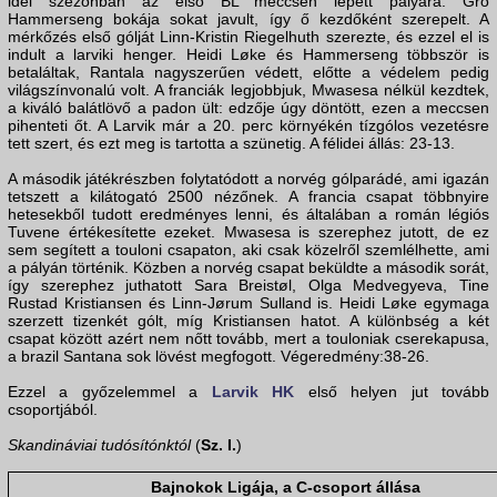
idei szezonban az első BL meccsén lépett pályára. Gro
Hammerseng bokája sokat javult, így ő kezdőként szerepelt. A
mérkőzés első gólját Linn-Kristin Riegelhuth szerezte, és ezzel el is
indult a larviki henger. Heidi Løke és Hammerseng többször is
betaláltak, Rantala nagyszerűen védett, előtte a védelem pedig
világszínvonalú volt. A franciák legjobbjuk, Mwasesa nélkül kezdtek,
a kiváló balátlövő a padon ült: edzője úgy döntött, ezen a meccsen
pihenteti őt. A Larvik már a 20. perc környékén tízgólos vezetésre
tett szert, és ezt meg is tartotta a szünetig. A félidei állás: 23-13.
A második játékrészben folytatódott a norvég gólparádé, ami igazán
tetszett a kilátogató 2500 nézőnek. A francia csapat többnyire
hetesekből tudott eredményes lenni, és általában a román légiós
Tuvene értékesítette ezeket. Mwasesa is szerephez jutott, de ez
sem segített a touloni csapaton, aki csak közelről szemlélhette, ami
a pályán történik. Közben a norvég csapat beküldte a második sorát,
így szerephez juthatott Sara Breistøl, Olga Medvegyeva, Tine
Rustad Kristiansen és Linn-Jørum Sulland is. Heidi Løke egymaga
szerzett tizenkét gólt, míg Kristiansen hatot. A különbség a két
csapat között azért nem nőtt tovább, mert a touloniak cserekapusa,
a brazil Santana sok lövést megfogott. Végeredmény:38-26.
Ezzel a győzelemmel a
Larvik HK
első helyen jut tovább
csoportjából.
Skandináviai tudósítónktól
(
Sz. I.
)
Bajnokok Ligája, a C-csoport állása