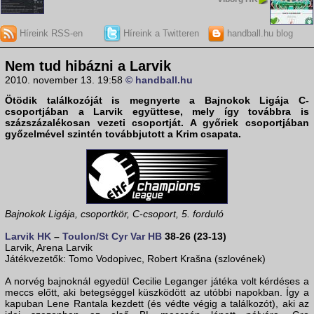
Híreink RSS-en
Híreink a Twitteren
handball.hu blog
Nem tud hibázni a Larvik
2010. november 13. 19:58
© handball.hu
Ötödik találkozóját is megnyerte a
Bajnokok Ligája
C-
csoportjában
a
Larvik
együttese, mely így továbbra is
százszázalékosan vezeti csoportját. A győriek csoportjában
győzelmével szintén továbbjutott a
Krim
csapata.
Bajnokok Ligája, csoportkör, C-csoport, 5. forduló
Larvik HK
–
Toulon/St Cyr Var HB
38-26 (23-13)
Larvik, Arena Larvik
Játékvezetők: Tomo Vodopivec, Robert Krašna (szlovének)
A norvég bajnoknál egyedül Cecilie Leganger játéka volt kérdéses a
meccs előtt, aki betegséggel küszködött az utóbbi napokban. Így a
kapuban Lene Rantala kezdett (és védte végig a találkozót), aki az