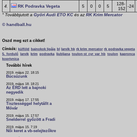
128-
4.
RK Podravka Vegeta
5
0
0
5
-24
152
* Továbbjutott a
Győri Audi ETO KC
és az
RK Krim Mercator
© handball.hu
Oszd meg ezt a cikket!
Címkék:
külföld
bajnokok ligája
bl
larvik hk
rk krim mercator
rk podravka vegeta
5. forduló
larvik
krim
podravka
ljubljana
toulon-st cyr var hb
toulon
kapronca
koprivnica
További hírek
2019. május 22. 18:15
Búcsúzunk
2019. május 18. 18:21
Az ÉRD lett a bajnoki
negyedik
2019. május 17. 17:55
Tisztességgel helytállt a
Móvár
2019. május 15. 17:57
Snelderrel győzött a Fradi
2019. május 15. 7:19
Női keret a vb-selejtezőkre