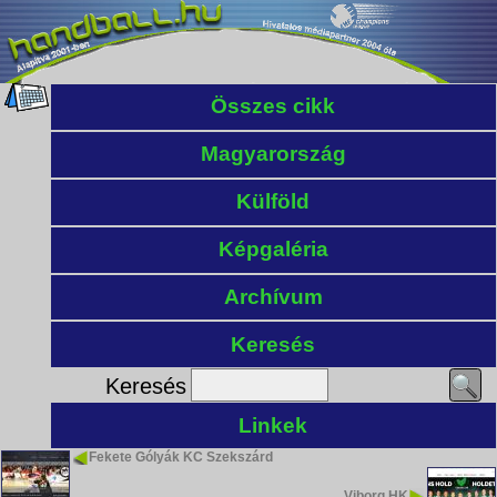
Összes cikk
Magyarország
Külföld
Képgaléria
Archívum
Keresés
Keresés
Linkek
Fekete Gólyák KC Szekszárd
Viborg HK