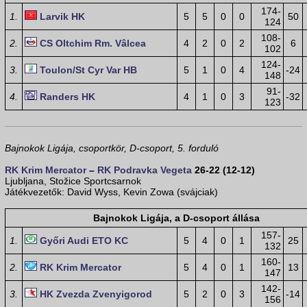
174-
1.
Larvik HK
5
5
0
0
50
124
108-
2.
CS Oltchim Rm. Vâlcea
4
2
0
2
6
102
124-
3.
Toulon/St Cyr Var HB
5
1
0
4
-24
148
91-
4.
Randers HK
4
1
0
3
-32
123
Bajnokok Ligája, csoportkör, D-csoport, 5. forduló
RK Krim Mercator
–
RK Podravka Vegeta
26-22 (12-12)
Ljubljana, Stožice Sportcsarnok
Játékvezetők: David Wyss, Kevin Zowa (svájciak)
Bajnokok Ligája, a D-csoport állása
157-
1.
Győri Audi ETO KC
5
4
0
1
25
132
160-
2.
RK Krim Mercator
5
4
0
1
13
147
142-
3.
HK Zvezda Zvenyigorod
5
2
0
3
-14
156