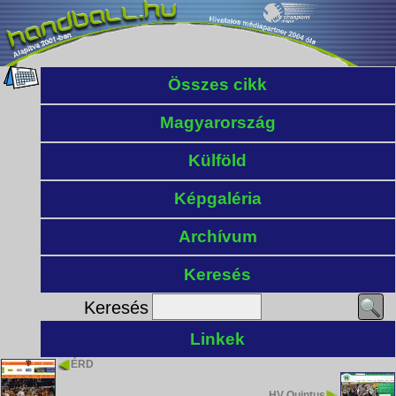
Összes cikk
Magyarország
Külföld
Képgaléria
Archívum
Keresés
Keresés
Linkek
ÉRD
HV Quintus