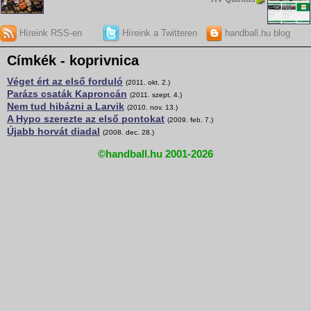
Híreink RSS-en
Híreink a Twitteren
handball.hu blog
Címkék - koprivnica
Véget ért az első forduló
(2011. okt. 2.)
Parázs csaták Kaproncán
(2011. szept. 4.)
Nem tud hibázni a Larvik
(2010. nov. 13.)
A Hypo szerezte az első pontokat
(2009. feb. 7.)
Újabb horvát diadal
(2008. dec. 28.)
©handball.hu 2001-2026