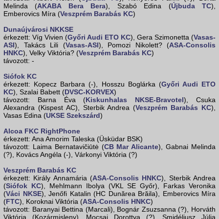
Melinda (
AKABA Bera Bera
), Szabó Edina (
Újbuda TC
),
Emberovics Míra (
Veszprém Barabás KC
)
Dunaújvárosi NKKSE
érkezett: Víg Vivien (
Győri Audi ETO KC
), Gera Szimonetta (
Vasas-
ASI
), Takács Lili (
Vasas-ASI
), Pomozi Nikolett? (
ASA-Consolis
HNKC
), Velky Viktória? (
Veszprém Barabás KC
)
távozott: -
Siófok KC
érkezett: Kopecz Barbara (-), Hosszu Boglárka (
Győri Audi ETO
KC
), Szalai Babett (
DVSC-KORVEX
)
távozott: Barna Éva (
Kiskunhalas NKSE-Bravotel
), Csuka
Alexandra (Kispest AC), Sterbik Andrea (
Veszprém Barabás KC
),
Vasas Edina (
UKSE Szekszárd
)
Alcoa FKC RightPhone
érkezett: Ana Amorim Taleska (Üsküdar BSK)
távozott: Laima Bernatavičiūtė (
CB Mar Alicante
), Gabnai Melinda
(?), Kovács Angéla (-), Várkonyi Viktória (?)
Veszprém Barabás KC
érkezett: Király Annamária (
ASA-Consolis HNKC
), Sterbik Andrea
(
Siófok KC
), Mehlmann Ibolya (VKL SE Győr), Farkas Veronika
(
Váci NKSE
), Jenőfi Katalin (HC Dunărea Brăila), Emberovics Míra
(
FTC
), Koroknai Viktória (
ASA-Consolis HNKC
)
távozott: Baranyai Bettina (Marcali), Bognár Zsuzsanna (?), Horváth
Viktória (Kozármisleny), Mocsai Dorottya (?), Smidéliusz Júlia