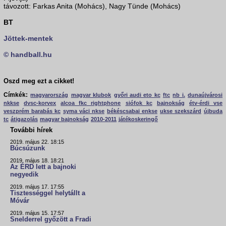
távozott: Farkas Anita (Mohács), Nagy Tünde (Mohács)
BT
Jöttek-mentek
© handball.hu
Oszd meg ezt a cikket!
Címkék:
magyarország
magyar klubok
győri audi eto kc
ftc
nb i.
dunaújvárosi
nkkse
dvsc-korvex
alcoa fkc rightphone
siófok kc
bajnokság
étv-érdi vse
veszprém barabás kc
syma váci nkse
békéscsabai enkse
ukse szekszárd
újbuda
tc
átigazolás
magyar bajnokság
2010-2011
játékoskeringő
További hírek
2019. május 22. 18:15
Búcsúzunk
2019. május 18. 18:21
Az ÉRD lett a bajnoki
negyedik
2019. május 17. 17:55
Tisztességgel helytállt a
Móvár
2019. május 15. 17:57
Snelderrel győzött a Fradi