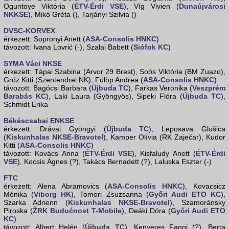
Oguntoye Viktória (
ÉTV-Érdi VSE
), Víg Vivien (
Dunaújvárosi
NKKSE
), Mikó Gréta (), Tarjányi Szilvia ()
DVSC-KORVEX
érkezett: Sopronyi Anett (
ASA-Consolis HNKC
)
távozott: Ivana Lovrić (-), Szalai Babett (
Siófok KC
)
SYMA Váci NKSE
érkezett: Tápai Szabina (Arvor 29 Brest), Soós Viktória (BM Zuazo),
Gróz Kitti (Szentendrei NK), Fülöp Andrea (
ASA-Consolis HNKC
)
távozott: Bagócsi Barbara (
Újbuda TC
), Farkas Veronika (
Veszprém
Barabás KC
), Laki Laura (Gyöngyös), Sipeki Flóra (
Újbuda TC
),
Schmidt Erika
Békéscsabai ENKSE
érkezett: Drávai Gyöngyi (
Újbuda TC
), Leposava Glušica
(
Kiskunhalas NKSE-Bravotel
), Kamper Olívia (RK Zaječar), Kudor
Kitti (
ASA-Consolis HNKC
)
távozott: Kovács Anna (
ÉTV-Érdi VSE
), Kisfaludy Anett (
ÉTV-Érdi
VSE
), Kocsis Ágnes (?), Takács Bernadett (?), Laluska Eszter (-)
FTC
érkezett: Alena Abramovics (
ASA-Consolis HNKC
), Kovacsicz
Mónika (
Viborg HK
), Tomori Zsuzsanna (
Győri Audi ETO KC
),
Szarka Adrienn (
Kiskunhalas NKSE-Bravotel
), Szamoránsky
Piroska (
ŽRK Budućnost T-Mobile
), Deáki Dóra (
Győri Audi ETO
KC
)
távozott: Albert Helén (
Újbuda TC
), Kenyeres Fanni (?), Berta