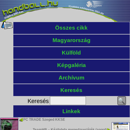
Összes cikk
Magyarország
Külföld
Képgaléria
Archívum
Keresés
Keresés
Linkek
PC TRADE Szeged KKSE
TeamHB – Kézilabda menedzserjáték (angol)