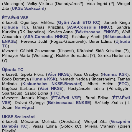
(Metzingen), Velky Viktória (Dunaújváros?), Vida Ingrid (?), Weigel
Zita (
UKSE Szekszárd
)
ÉTV-Érdi VSE
érkezett: Oguntoye Viktória (
Győri Audi ETO KC
), Janurik Kinga
(
Újbuda TC
), Tamás Krisztina (
ASA-Consolis HNKC
), Sandra
Kuridža (RK Jagodina), Kovács Anna (
Békéscsabai ENKSE
), Wolf
Alexandra (
ASA-Consolis HNKC
), Kisfaludy Anett (
Békéscsabai
ENKSE
), Ferencz Judit (Főgáz-Gázművek), Burai Edina (
Újbuda
TC
)
távozott: Gálhidi Zsuzsanna (Kispest), Kőrösiné Sidó Krisztina (?),
Pilmayer Márta (Wolfsburg), Richter Bernadett (?), Szrnka Hortenzia
(?)
Újbuda TC
érkezett: Sipeki Flóra (
Váci NKSE
), Kiss Orsolya (
Hunnia KSK
),
Bodó Dorottya (
Hunnia KSK
), Németh Nedda (Kingersheim), Tamás
Melinda (
Kiskunhalas NKSE-Bravotel
), Albert Helén (
FTC
),
Bagócsi Barbara (
Váci NKSE
), Hostyánszki Edina (Pénzügyőr-
Spartacus), Szabó Edina (
FTC
)
távozott: Janurik Kinga (
ÉTV-Érdi VSE
), Burai Edina (
ÉTV-Érdi
VSE
), Drávai Gyöngyi (
Békéscsabai ENKSE
), Székely Zsófia (IL
Jotun,
Norvégia
)
UKSE Szekszárd
érkezett: Mészáros Melinda (Orosháza), Weigel Zita (
Veszprém
Barabás KC
), Vasas Edina (Siófok kC), Milena Vraneš? (Biseri
Pljevlja)