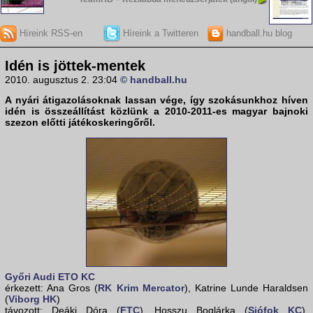
Híreink RSS-en
Híreink a Twitteren
handball.hu blog
Idén is jöttek-mentek
2010. augusztus 2. 23:04
© handball.hu
A nyári átigazolásoknak lassan vége, így szokásunkhoz híven
idén is összeállítást közlünk a
2010-2011-es magyar bajnoki
szezon
előtti játékoskeringőről.
Győri Audi ETO KC
érkezett: Ana Gros (
RK Krim Mercator
), Katrine Lunde Haraldsen
(
Viborg HK
)
távozott: Deáki Dóra (
FTC
), Hosszu Boglárka (
Siófok KC
),