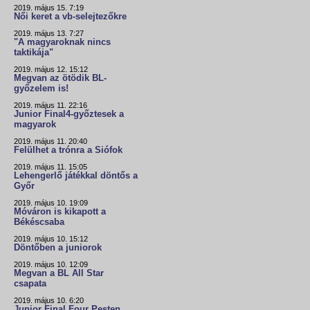
2019. május 15. 7:19
Női keret a vb-selejtezőkre
2019. május 13. 7:27
"A magyaroknak nincs
taktikája"
2019. május 12. 15:12
Megvan az ötödik BL-
győzelem is!
2019. május 11. 22:16
Junior Final4-győztesek a
magyarok
2019. május 11. 20:40
Felülhet a trónra a Siófok
2019. május 11. 15:05
Lehengerlő játékkal döntős a
Győr
2019. május 10. 19:09
Móváron is kikapott a
Békéscsaba
2019. május 10. 15:12
Döntőben a juniorok
2019. május 10. 12:09
Megvan a BL All Star
csapata
2019. május 10. 6:20
Junior Final Four Pesten