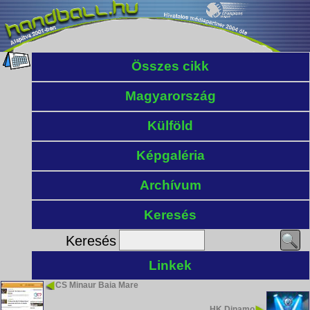
Összes cikk
Magyarország
Külföld
Képgaléria
Archívum
Keresés
Keresés
Linkek
CS Minaur Baia Mare
HK Dinamo