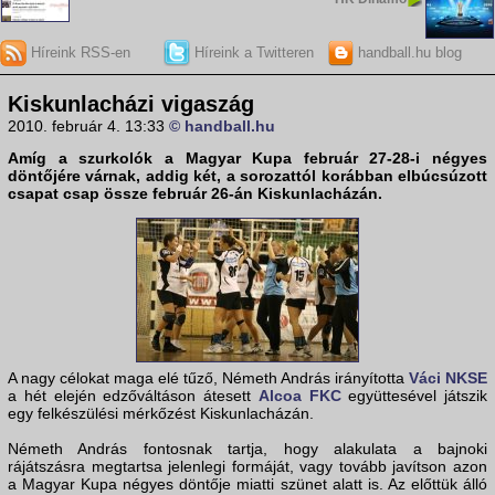
Híreink RSS-en
Híreink a Twitteren
handball.hu blog
Kiskunlacházi vigaszág
2010. február 4. 13:33
© handball.hu
Amíg a szurkolók a Magyar Kupa február 27-28-i négyes
döntőjére várnak, addig két, a sorozattól korábban elbúcsúzott
csapat csap össze február 26-án Kiskunlacházán.
A nagy célokat maga elé tűző, Németh András irányította
Váci NKSE
a hét elején edzőváltáson átesett
Alcoa FKC
együttesével játszik
egy felkészülési mérkőzést Kiskunlacházán.
Németh András fontosnak tartja, hogy alakulata a bajnoki
rájátszásra megtartsa jelenlegi formáját, vagy tovább javítson azon
a Magyar Kupa négyes döntője miatti szünet alatt is. Az előttük álló