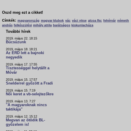
Oszd meg ezt a cikket!
Címkék:
magyarország
magyar klubok
vác
váci nkse
alcoa fkc
fehérvár
németh
andrás
felkészülési
mihály attila
barátságos
kiskunlacháza
További hírek
2019. május 22. 18:15
Búcsúzunk
2019. május 18. 18:21
Az ÉRD lett a bajnoki
negyedik
2019. május 17. 17:55
Tisztességgel helytállt a
Móvár
2019. május 15. 17:57
Snelderrel győzött a Fradi
2019. május 15. 7:19
Női keret a vb-selejtezőkre
2019. május 13. 7:27
"A magyaroknak nincs
taktikája"
2019. május 12. 15:12
Megvan az ötödik BL-
győzelem is!