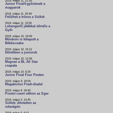
2019. május 11. 22:16
Junior Final4-győztesek a
magyarok
2019. május 11. 20:40
Felülhet a trónra a Siófok
2019. május 11. 15:05
Lehengerlő játékkal döntős a
Győr
2019. május 10. 19:09
Móváron is kikapott a
Békéscsaba
2019. május 10. 15:12
Döntőben a juniorok
2019. május 10. 12:09
Megvan a BL All Star
csapata
2019. május 10. 6:20
Junior Final Four Pesten
2019. május 9. 18:04
Magabiztos Fradi-diadal
2019. május 8. 18:40
Pontot csent otthon az Eger
2019. május 5. 14:45
Siófok: döntetlen az
odavágón
2019. május 5. 6:41