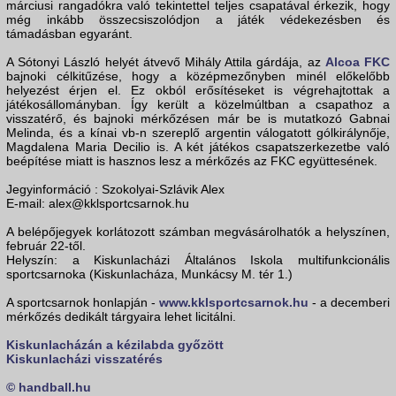
márciusi rangadókra való tekintettel teljes csapatával érkezik, hogy
még inkább összecsiszolódjon a játék védekezésben és
támadásban egyaránt.
A Sótonyi László helyét átvevő Mihály Attila gárdája, az
Alcoa FKC
bajnoki célkitűzése, hogy a középmezőnyben minél előkelőbb
helyezést érjen el. Ez okból erősítéseket is végrehajtottak a
játékosállományban. Így került a közelmúltban a csapathoz a
visszatérő, és bajnoki mérkőzésen már be is mutatkozó Gabnai
Melinda, és a kínai vb-n szereplő argentin válogatott gólkirálynője,
Magdalena Maria Decilio is. A két játékos csapatszerkezetbe való
beépítése miatt is hasznos lesz a mérkőzés az FKC együttesének.
Jegyinformáció : Szokolyai-Szlávik Alex
E-mail: alex@kklsportcsarnok.hu
A belépőjegyek korlátozott számban megvásárolhatók a helyszínen,
február 22-től.
Helyszín: a Kiskunlacházi Általános Iskola multifunkcionális
sportcsarnoka (Kiskunlacháza, Munkácsy M. tér 1.)
A sportcsarnok honlapján -
www.kklsportcsarnok.hu
- a decemberi
mérkőzés dedikált tárgyaira lehet licitálni.
Kiskunlacházán a kézilabda győzött
Kiskunlacházi visszatérés
© handball.hu