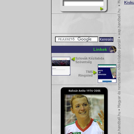
Kisk
Linkek
Szlovák Kézilabda
Szövetség
TMS
Ringsted