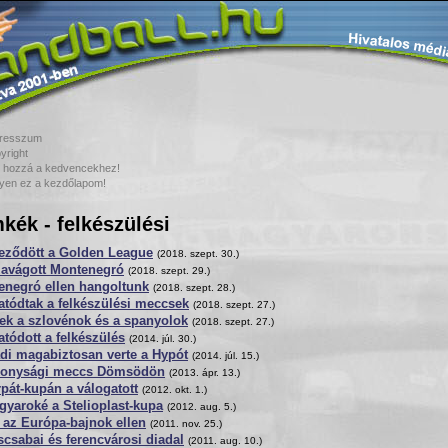
resszum
yright
 hozzá a kedvencekhez!
yen ez a kezdőlapom!
kék - felkészülési
jeződött a Golden League
(2018. szept. 30.)
zavágott Montenegró
(2018. szept. 29.)
enegró ellen hangoltunk
(2018. szept. 28.)
atódtak a felkészülési meccsek
(2018. szept. 27.)
ek a szlovénok és a spanyolok
(2018. szept. 27.)
atódott a felkészülés
(2014. júl. 30.)
di magabiztosan verte a Hypót
(2014. júl. 15.)
konysági meccs Dömsödön
(2013. ápr. 13.)
pát-kupán a válogatott
(2012. okt. 1.)
yaroké a Stelioplast-kupa
(2012. aug. 5.)
 az Európa-bajnok ellen
(2011. nov. 25.)
csabai és ferencvárosi diadal
(2011. aug. 10.)