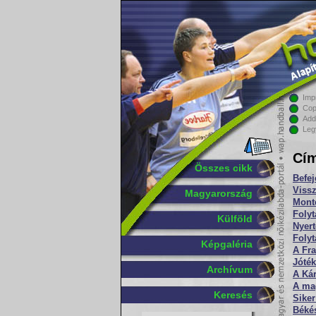
Imp
Cop
Add
Leg
Cím
Összes cikk
Befe
Viss
Magyarország
Mont
Folyt
Külföld
Nyert
Folyt
Képgaléria
A Fra
Jóté
Archívum
A Kár
A mag
Keresés
Siker
Békés