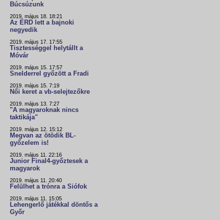
Búcsúzunk
2019. május 18. 18:21
Az ÉRD lett a bajnoki
negyedik
2019. május 17. 17:55
Tisztességgel helytállt a
Móvár
2019. május 15. 17:57
Snelderrel győzött a Fradi
2019. május 15. 7:19
Női keret a vb-selejtezőkre
2019. május 13. 7:27
"A magyaroknak nincs
taktikája"
2019. május 12. 15:12
Megvan az ötödik BL-
győzelem is!
2019. május 11. 22:16
Junior Final4-győztesek a
magyarok
2019. május 11. 20:40
Felülhet a trónra a Siófok
2019. május 11. 15:05
Lehengerlő játékkal döntős a
Győr