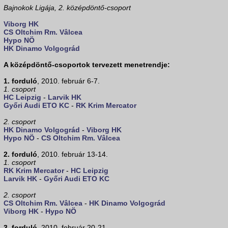
Bajnokok Ligája, 2. középdöntő-csoport
Viborg HK
CS Oltchim Rm. Vâlcea
Hypo NÖ
HK Dinamo Volgográd
A középdöntő-csoportok tervezett menetrendje:
1. forduló
, 2010. február 6-7.
1. csoport
HC Leipzig
-
Larvik HK
Győri Audi ETO KC
-
RK Krim Mercator
2. csoport
HK Dinamo Volgográd
-
Viborg HK
Hypo NÖ
-
CS Oltchim Rm. Vâlcea
2. forduló
, 2010. február 13-14.
1. csoport
RK Krim Mercator
-
HC Leipzig
Larvik HK
-
Győri Audi ETO KC
2. csoport
CS Oltchim Rm. Vâlcea
-
HK Dinamo Volgográd
Viborg HK
-
Hypo NÖ
3. forduló
, 2010. február 20-21.