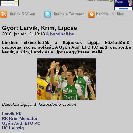
Híreink RSS-en
Híreink a Twitteren
handball.hu blog
Győr: Larvik, Krim, Lipcse
2010. január 19. 10:13
© handball.hu
Linzben elkészítették a
Bajnokok Ligája
középdöntő-
csoportjainak sorsolását. A
Győri Audi ETO KC
az 1. csoportba
került, a
Krim, Larvik és a Lipcse
együttesei mellé.
Bajnokok Ligája, 1. középdöntő-csoport
Larvik HK
RK Krim Mercator
Győri Audi ETO KC
HC Leipzig