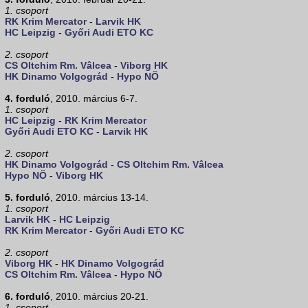
1. csoport
RK Krim Mercator
-
Larvik HK
HC Leipzig
-
Győri Audi ETO KC
2. csoport
CS Oltchim Rm. Vâlcea
-
Viborg HK
HK Dinamo Volgográd
-
Hypo NÖ
4. forduló
, 2010. március 6-7.
1. csoport
HC Leipzig
-
RK Krim Mercator
Győri Audi ETO KC
-
Larvik HK
2. csoport
HK Dinamo Volgográd
-
CS Oltchim Rm. Vâlcea
Hypo NÖ
-
Viborg HK
5. forduló
, 2010. március 13-14.
1. csoport
Larvik HK
-
HC Leipzig
RK Krim Mercator
-
Győri Audi ETO KC
2. csoport
Viborg HK
-
HK Dinamo Volgográd
CS Oltchim Rm. Vâlcea
-
Hypo NÖ
6. forduló
, 2010. március 20-21.
1. csoport