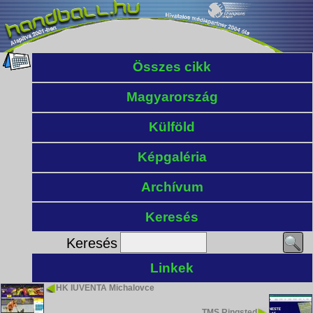
Összes cikk
Magyarország
Külföld
Képgaléria
Archívum
Keresés
Keresés
Linkek
HK IUVENTA Michalovce
TMS Ringsted