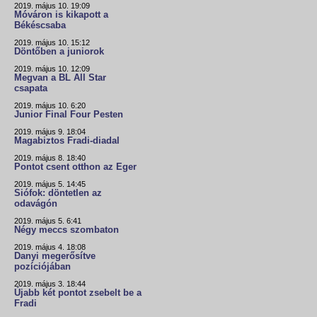
2019. május 10. 19:09
Móváron is kikapott a
Békéscsaba
2019. május 10. 15:12
Döntőben a juniorok
2019. május 10. 12:09
Megvan a BL All Star
csapata
2019. május 10. 6:20
Junior Final Four Pesten
2019. május 9. 18:04
Magabiztos Fradi-diadal
2019. május 8. 18:40
Pontot csent otthon az Eger
2019. május 5. 14:45
Siófok: döntetlen az
odavágón
2019. május 5. 6:41
Négy meccs szombaton
2019. május 4. 18:08
Danyi megerősítve
pozíciójában
2019. május 3. 18:44
Újabb két pontot zsebelt be a
Fradi