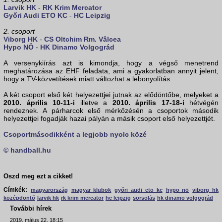
Larvik HK
-
RK Krim Mercator
Győri Audi ETO KC
-
HC Leipzig
2. csoport
Viborg HK
-
CS Oltchim Rm. Vâlcea
Hypo NÖ
-
HK Dinamo Volgográd
A versenykiírás azt is kimondja, hogy a végső menetrend
meghatározása az EHF feladata, ami a gyakorlatban annyit jelent,
hogy a TV-közvetítések miatt változhat a lebonyolítás.
A két csoport első két helyezettjei jutnak az elődöntőbe, melyeket a
2010. április 10-11-i
illetve a
2010. április 17-18-i
hétvégén
rendeznek. A párharcok első mérkőzésén a csoportok második
helyezettjei fogadják hazai pályán a másik csoport első helyezettjét.
Csoportmásodikként a legjobb nyolc közé
© handball.hu
Oszd meg ezt a cikket!
Címkék:
magyarország
magyar klubok
győri audi eto kc
hypo nö
viborg hk
középdöntő
larvik hk
rk krim mercator
hc leipzig
sorsolás
hk dinamo volgográd
További hírek
2019. május 22. 18:15