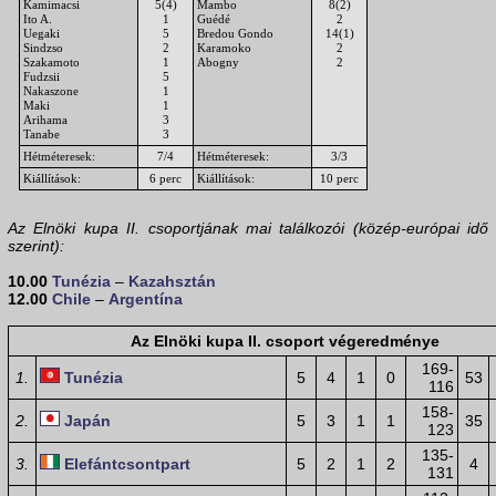
Kamimacsi
5(4)
Mambo
8(2)
Ito A.
1
Guédé
2
Uegaki
5
Bredou Gondo
14(1)
Sindzso
2
Karamoko
2
Szakamoto
1
Abogny
2
Fudzsii
5
Nakaszone
1
Maki
1
Arihama
3
Tanabe
3
Hétméteresek:
7/4
Hétméteresek:
3/3
Kiállítások:
6 perc
Kiállítások:
10 perc
Az Elnöki kupa II. csoportjának mai találkozói (közép-európai idő
szerint):
10.00
Tunézia
–
Kazahsztán
12.00
Chile
–
Argentína
Az Elnöki kupa II. csoport végeredménye
169-
1.
Tunézia
5
4
1
0
53
116
158-
2.
Japán
5
3
1
1
35
123
135-
3.
Elefántcsontpart
5
2
1
2
4
131