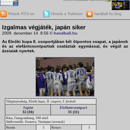
Híreink RSS-en
Híreink a Twitteren
handball.hu blog
Izgalmas végjáték, japán siker
2009. december 14. 8:56
© handball.hu
Az
Elnöki kupa
II. csoportjában két ötpontos csapat, a
japánok
és az
elefántcsontpartiak
csatáztak egymással, és végül az
ázsiaiak nyertek.
Világbajnokság, Elnöki kupa, II. csoport, 3. forduló
Japán
Elefántcsontpart
32 (16)
31 (11)
Kína, Csangcsiakang, 100 néző
Játékvezetők: Guszeva, Vartanjan (oroszok)
Honda
5
Kouyo
3