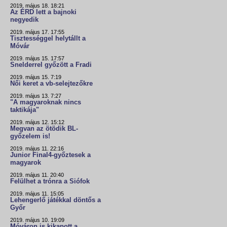
2019. május 18. 18:21
Az ÉRD lett a bajnoki
negyedik
2019. május 17. 17:55
Tisztességgel helytállt a
Móvár
2019. május 15. 17:57
Snelderrel győzött a Fradi
2019. május 15. 7:19
Női keret a vb-selejtezőkre
2019. május 13. 7:27
"A magyaroknak nincs
taktikája"
2019. május 12. 15:12
Megvan az ötödik BL-
győzelem is!
2019. május 11. 22:16
Junior Final4-győztesek a
magyarok
2019. május 11. 20:40
Felülhet a trónra a Siófok
2019. május 11. 15:05
Lehengerlő játékkal döntős a
Győr
2019. május 10. 19:09
Móváron is kikapott a