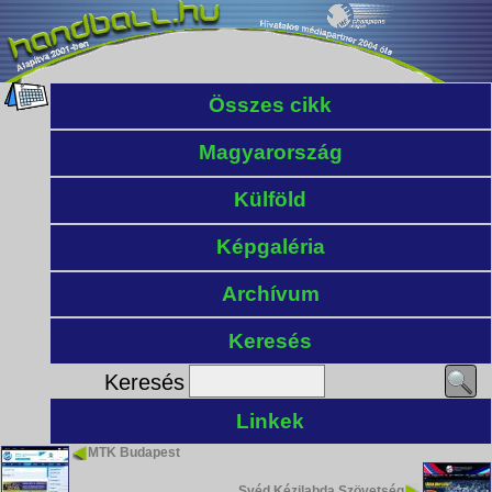
Összes cikk
Magyarország
Külföld
Képgaléria
Archívum
Keresés
Keresés
Linkek
MTK Budapest
Svéd Kézilabda Szövetség