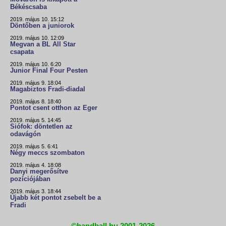
Békéscsaba
2019. május 10. 15:12
Döntőben a juniorok
2019. május 10. 12:09
Megvan a BL All Star
csapata
2019. május 10. 6:20
Junior Final Four Pesten
2019. május 9. 18:04
Magabiztos Fradi-diadal
2019. május 8. 18:40
Pontot csent otthon az Eger
2019. május 5. 14:45
Siófok: döntetlen az
odavágón
2019. május 5. 6:41
Négy meccs szombaton
2019. május 4. 18:08
Danyi megerősítve
pozíciójában
2019. május 3. 18:44
Újabb két pontot zsebelt be a
Fradi
©handball.hu 2001-2026