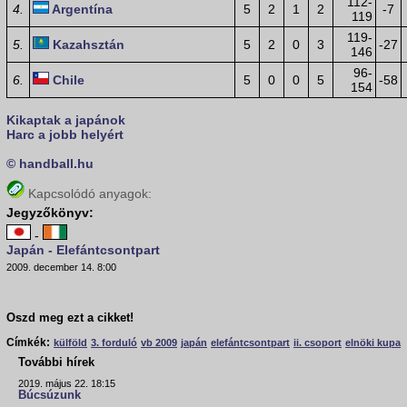
112-
4.
Argentína
5
2
1
2
-7
119
119-
5.
Kazahsztán
5
2
0
3
-27
146
96-
6.
Chile
5
0
0
5
-58
154
Kikaptak a japánok
Harc a jobb helyért
© handball.hu
Kapcsolódó anyagok:
Jegyzőkönyv:
-
Japán - Elefántcsontpart
2009. december 14. 8:00
Oszd meg ezt a cikket!
Címkék:
külföld
3. forduló
vb 2009
japán
elefántcsontpart
ii. csoport
elnöki kupa
További hírek
2019. május 22. 18:15
Búcsúzunk