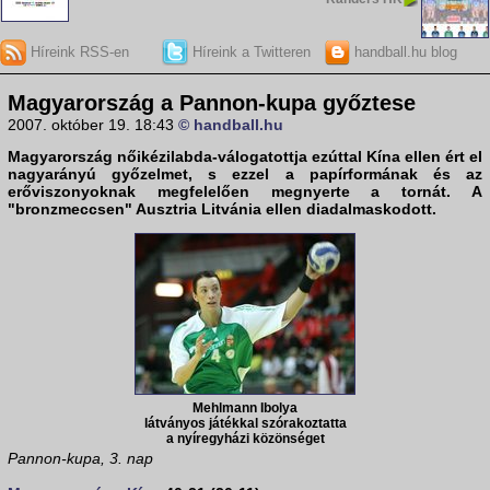
Híreink RSS-en
Híreink a Twitteren
handball.hu blog
Magyarország a Pannon-kupa győztese
2007. október 19. 18:43
© handball.hu
Magyarország
nőikézilabda-válogatottja ezúttal
Kína
ellen ért el
nagyarányú győzelmet, s ezzel a papírformának és az
erőviszonyoknak megfelelően megnyerte a tornát. A
"bronzmeccsen"
Ausztria
Litvánia
ellen diadalmaskodott.
Mehlmann Ibolya
látványos játékkal szórakoztatta
a nyíregyházi közönséget
Pannon-kupa, 3. nap