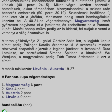
védekezésünknek köszönhetően többször is büntetőhöz jutottak a
kínaiak (40. perc: 24-15). Mikor végre kezdett összeállni
hatosfalunk, akkor támadásban bizonytalanodtak a szünet után
becserélt embereink (50. perc: 30-19). Szucsánszki beállítása új
lendületet vitt a játékba, Mehlmann pedig ismét bombagólokkal
köszönt be. A 40-21-es végeredménnyel
Magyarország
ismét
győztesen hagyhatta el a játékteret, és zsebelhette be a Pannon-
kupát. Másfél hónap múlva pedig az is kiderül, fel tudjuk-e venni a
versenyt a világ élvonalával is.
A torna gólkirálynője 21 góllal Görbicz Anita lett, a legjobb kapus
címet pedig Pálinger Katalin érdemelte ki. A szervezők minden
résztvevő csapatból díjazták a legjobb játékost. A litvánoknál Rūta
Latakaitė, az osztrákoknál Simona Spiridon, a kínaiaknál Wu
Wenjuan, a magyaroknál pedig Tóth Tímea érdemelte ki ezt a
címet.
A másik találkozón:
Litvánia
-
Ausztria
19-27
A Pannon-kupa végeredménye:
1.
Magyarország
6 pont
2.
Kína
4 pont
3.
Ausztria
2 pont
4.
Litvánia
0 pont
handball.hu
(bee)