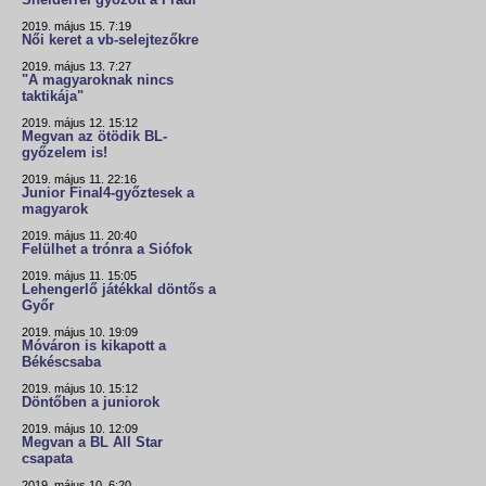
Snelderrel győzött a Fradi
2019. május 15. 7:19
Női keret a vb-selejtezőkre
2019. május 13. 7:27
"A magyaroknak nincs
taktikája"
2019. május 12. 15:12
Megvan az ötödik BL-
győzelem is!
2019. május 11. 22:16
Junior Final4-győztesek a
magyarok
2019. május 11. 20:40
Felülhet a trónra a Siófok
2019. május 11. 15:05
Lehengerlő játékkal döntős a
Győr
2019. május 10. 19:09
Móváron is kikapott a
Békéscsaba
2019. május 10. 15:12
Döntőben a juniorok
2019. május 10. 12:09
Megvan a BL All Star
csapata
2019. május 10. 6:20