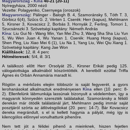
Magyarország
-
Kína
40-21 (20-11)
Nyíregyháza, 2000 néző
Vezette: Polagyenko, Csernyega (oroszok)
Magyarország
:
Pálinger - Balogh B. 4, Szamoránsky 5, Tóth T. 3,
Görbicz 6(4), Szűcs G. 2, Vérten 1. Cserék: Herr (kapus), Mehlmann
5, Kirsner 3, Kovacsicz 2, Borbás 3, Hornyák 2, Ferling, Tomori 1,
Szucsánszki 3. Szövetségi kapitány: Németh András
Kína
: Liu Gui Ni - Wang Min, Yan Mei Zhu 3, Wang Sha Sha Liu Yun
5, Wu Wen Juan 4, Wu Yanan 1. Cserék: Huang Hong (kapus),
Shen Ping, Liu Xiao Mei 6 (1), Liu Na 1, Yang Liu, Wei Qiu Xiang 1.
Szövetségi kapitány: Kang Jae Won
Kiállítások:
12, ill. 4 perc
Hétméteresek:
5/4, ill. 3/1
A találkozó előtt Herr Orsolyát 25., Kirsner Erikát pedig 125.
válogatottsága alkalmából köszöntötték. A keretből ezúttal Triffa
Ágnes és Orbán Annamária maradt ki.
Rögtön a mérkőzés elején többször is saját fegyverét, a gyors
lerohanásokat alkalmaztuk eredményesen
Kína
ellen (10. perc: 8-
2). Ellenfelünk lábmunkája lassúnak bizonyult a védelemben, így a
magyarok könnyedén szerezték találataikat. Szamoránsky a félidő
derekán már ötödik találatánál járt, Mehlmann pedig immár saját
posztjáról szórta az átlövésgólokat (20. perc: 14-7). Bár Kovacsicz
dereka megrándult, s el is kellett hagynia a pályát, még így is
kilencgólos előnnyel vonulhattunk pihenőre.
Nem tett jót a félidei pihenő a mieinknek, hiszen fejetlen