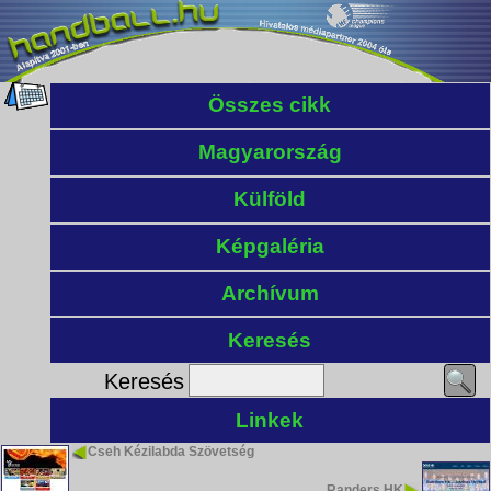
Összes cikk
Magyarország
Külföld
Képgaléria
Archívum
Keresés
Keresés
Linkek
Cseh Kézilabda Szövetség
Randers HK