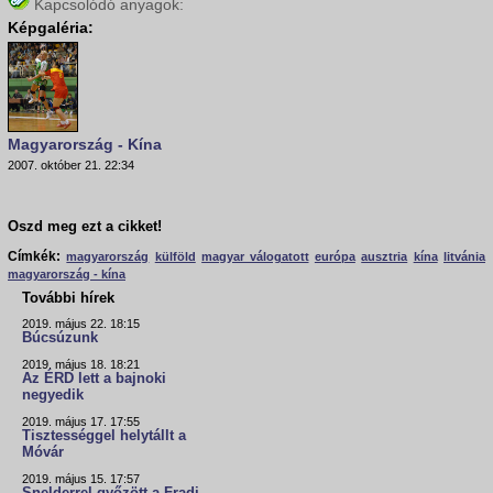
Kapcsolódó anyagok:
Képgaléria:
Magyarország - Kína
2007. október 21. 22:34
Oszd meg ezt a cikket!
Címkék:
magyarország
külföld
magyar válogatott
európa
ausztria
kína
litvánia
magyarország - kína
További hírek
2019. május 22. 18:15
Búcsúzunk
2019. május 18. 18:21
Az ÉRD lett a bajnoki
negyedik
2019. május 17. 17:55
Tisztességgel helytállt a
Móvár
2019. május 15. 17:57