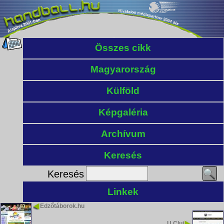
Összes cikk
Magyarország
Külföld
Képgaléria
Archívum
Keresés
Keresés
Linkek
Edzőtáborok.hu
U Cluj