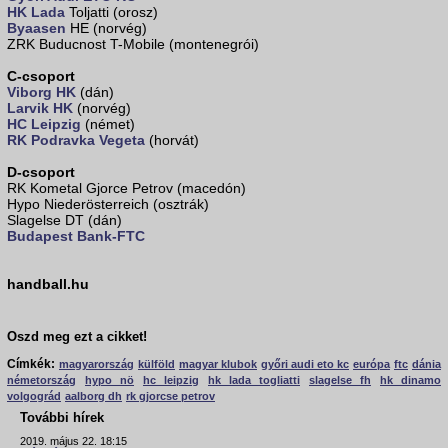
HK Lada
Toljatti (orosz)
Byaasen
HE (norvég)
ZRK Buducnost T-Mobile (montenegrói)
C-csoport
Viborg HK
(dán)
Larvik HK
(norvég)
HC Leipzig
(német)
RK Podravka Vegeta
(horvát)
D-csoport
RK Kometal Gjorce Petrov (macedón)
Hypo Niederösterreich (osztrák)
Slagelse DT (dán)
Budapest Bank-FTC
handball.hu
Oszd meg ezt a cikket!
Címkék:
magyarország
külföld
magyar klubok
győri audi eto kc
európa
ftc
dánia
németország
hypo nö
hc leipzig
hk lada togliatti
slagelse fh
hk dinamo
volgográd
aalborg dh
rk gjorcse petrov
További hírek
2019. május 22. 18:15