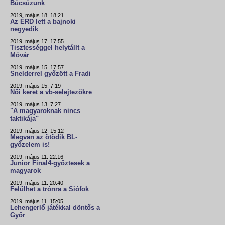
Búcsúzunk
2019. május 18. 18:21
Az ÉRD lett a bajnoki
negyedik
2019. május 17. 17:55
Tisztességgel helytállt a
Móvár
2019. május 15. 17:57
Snelderrel győzött a Fradi
2019. május 15. 7:19
Női keret a vb-selejtezőkre
2019. május 13. 7:27
"A magyaroknak nincs
taktikája"
2019. május 12. 15:12
Megvan az ötödik BL-
győzelem is!
2019. május 11. 22:16
Junior Final4-győztesek a
magyarok
2019. május 11. 20:40
Felülhet a trónra a Siófok
2019. május 11. 15:05
Lehengerlő játékkal döntős a
Győr