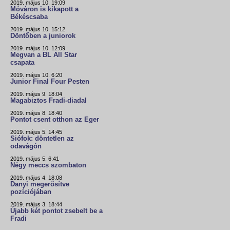
2019. május 10. 19:09
Móváron is kikapott a
Békéscsaba
2019. május 10. 15:12
Döntőben a juniorok
2019. május 10. 12:09
Megvan a BL All Star
csapata
2019. május 10. 6:20
Junior Final Four Pesten
2019. május 9. 18:04
Magabiztos Fradi-diadal
2019. május 8. 18:40
Pontot csent otthon az Eger
2019. május 5. 14:45
Siófok: döntetlen az
odavágón
2019. május 5. 6:41
Négy meccs szombaton
2019. május 4. 18:08
Danyi megerősítve
pozíciójában
2019. május 3. 18:44
Újabb két pontot zsebelt be a
Fradi