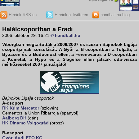
Híreink RSS-en
Híreink a Twitteren
handball.hu blog
Halálcsoportban a Fradi
2006. október 29. 16:21
© handball.hu
Viborgban megtartották a 2006/2007-es szezon Bajnokok Ligája
csoportjainak sorsolását. A
Győr
a B-csoportban a Toljatti, a
Byaasen és a Buducnost ellen, a
Ferencváros
a D-csoportban
a Kometal, a Hypo és a Slagelse ellen játszik oda-vissza
mérkőzéseket 2007 januárjától.
Bajnokok Ligája csoportok
A-csoport
RK Krim Mercator
(szlovén)
Cementos la Union Ribarroja (spanyol)
Aalborg DH
(dán)
HK Dinamo Volgográd
(orosz)
B-csoport
Győri Audi ETO KC