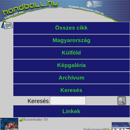
Összes cikk
Magyarország
Külföld
Képgaléria
Archívum
Keresés
Keresés
Linkek
Buxtehuder SV
Spårvägen HF